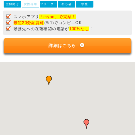
主婦向け
女性専用
フリーター
初心者
学生
スマホアプリ
「myac」で完結！
最短20分融資可
(※1)でコンビニOK
勤務先への在籍確認の電話が
100%なし
！
詳細はこちら