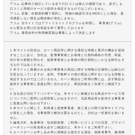
アコム 記事内で紹介している全ての口コミは個人の感想であり、必ずしも
口コミと同様のサービス提供を保証するものではございません。
アコム 店舗・自動契約機で契約し、明細の確認方法をWEBにした場合、返
済遅延しない場合は郵送物が発生しません。
アコム 当サイトではアフィリエイトプログラムを利用し、事業者(アコム)
から委託を受け広告収益を得て運営しております
アコム 適用金利や利用極度額は審査によって決定します
1.本サイトの目的は、ローン商品等に関する適切な情報と選択の機会を提供
することにあり、当社は、提携事業者とお客様との契約締結の代理、斡旋、
仲介等の形態を問わず、提携事業者とお客様の間の契約にいかなる関与もす
るものではありません。
2.本サイトに掲載される他の事業者の商品に関する情報の正確性には細心の
注意を払っていますが、金利、手数料その他の商品に関するいかなる情報も
保証するものではございません。ローン商品をご利用の際には、必ず商品を
提供する事業者に直接お問い合わせの上、商品詳細をご自身でご確認下さ
い。
3.当社及び当社アドバイザーでは、本サイトに掲載される商品やサービス等
についてのご質問には回答致しかねますので、当該商品等を提供する事業者
に直接お問い合わせ下さい。
4.本サイトに関して、利用者と提携事業者、第三者との間で紛争やトラブル
が発生した場合、当事者間で解決を図るものとし、当社は一切責任を負いま
せん。
5.編集方針、免責事項・知的財産権、ご利用いただく上での注意、プライバ
シーポリシーの各規程を必ずご確認の上、本サイトをご利用下さい。
6.カードローンお申し込み時に保険証を提出する場合、保険者番号、被保険