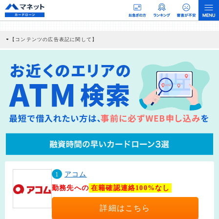
【コンテンツの広告表記に関して】
本コンテンツには、紹介している商品・商材の広告（リンク）を含む場合がありま
す。 これらの広告を経由して読者が企業ホームページを訪れ、成約が発生すると弊
社に対して企業から紹介報酬が支払われるという収益モデルです。 ただし、特定の
商品を根拠なくPRするものではなく、当編集部の調査／ユーザーへの口コミ収集な
どに基づき、公平性を担保した情報提供を行っています。
>提携企業一覧
1
アコム
勤務先への
在籍確認連絡100%なし
詳細はこちら