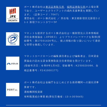
マネットカードローンの編集責任者および編集者は、日本貸金
業協会の定める貸金業務取扱主任者登録を受けています。
(登録年月日：令和8年1月9日、登録番号：K250020096、合
格証書番号：F241000177)
ポート株式会社は金融庁をはじめとする政府機関への届出済事
業者です。
適格機関投資家
有料職業紹介事業者(厚生労働省：13-ﾕ-305645)