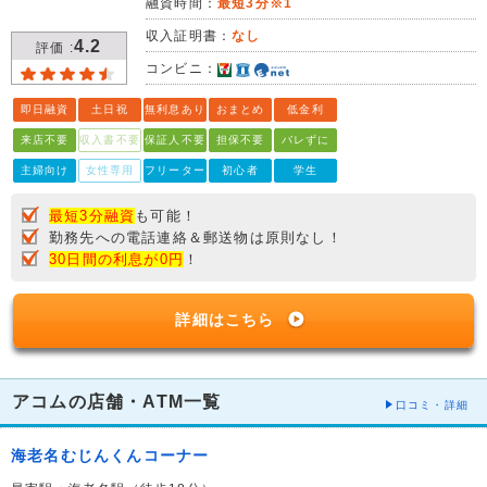
融資時間：
最短3分※1
収入証明書：
なし
4.2
評価 :
コンビニ：
即日融資
土日祝
無利息あり
おまとめ
低金利
来店不要
収入書不要
保証人不要
担保不要
バレずに
主婦向け
女性専用
フリーター
初心者
学生
最短3分融資
も可能！
勤務先への電話連絡＆郵送物は原則なし！
30日間の利息が0円
！
詳細はこちら
アコムの店舗・ATM一覧
口コミ・詳細
海老名むじんくんコーナー