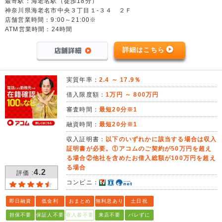
最寄駅：海老名駅（徒歩18分）
神奈川県海老名市中央３丁目１-３４ ２Ｆ
店舗営業時間：9:00～21:00※
ATM営業時間：24時間
詳細はこちら
実質年率：
2.4 ～ 17.9％
借入限度額：
1万円 ～ 800万円
審査時間：
最短20分※1
融資時間：
最短20分※1
収入証明書：
以下のいずれかに該当する場合は収入
証明書が必要。①アコムのご契約が50万円を超え
る場合②他社を含めたお借入総額が100万円を超え
る場合
4.2
評価 :
コンビニ：
即日融資
低金利
おまとめ
無利息あり
土日祝
担保不要
保証人不要
収入書不要
来店不要
バレずに