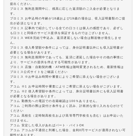
提出ください。
プロミス 無利息期間中に、残高に応じた返済額のご入金が必要となりま
す。
プロミス お申込時の年齢が18歳および19歳の場合は、収入証明書類のご提
出が必須となります。
プロミス 記事内で紹介している全ての口コミは個人の感想であり、必ずし
も口コミと同様のサービス提供を保証するものではございません。
プロミス WEB完結で申込み、返済遅延しない場合は郵送物が発生しませ
ん。
プロミス 借入希望額や条件によっては、身分証明書以外にも収入証明書が
必要となる場合があります。
プロミス 無利息期間中であっても、返済に遅延した場合やその他の事情に
より、サービスの提供を停止する可能性があります。
プロミス 店舗・自動契約機・ATM情報は随時変更されるため、最新情報は
プロミス公式サイトをご確認ください
プロミス ※お申込み時間や審査によりご希望に添えない場合がございま
す。
アコム ※1 お申込時間や審査によりご希望に添えない場合がございます。
アコム ※2 借入希望額や条件によっては、身分証明書以外にも収入証明書
が必要となる場合があります。
アコム 勤務先への電話での在籍確認は100％ありません。
アコム ご利用の際は貸付け条件をよく読み、計画的な借り入れを心がけて
ください
アコム 高校生（定時制高校生および高等専門学校生も含む）はお申込いた
だけません。
アコム 安定した収入があればパート・バイトOK
アコム アコムが不適切と判断した場合、金利0円サービスが適用されない可
能性があります。