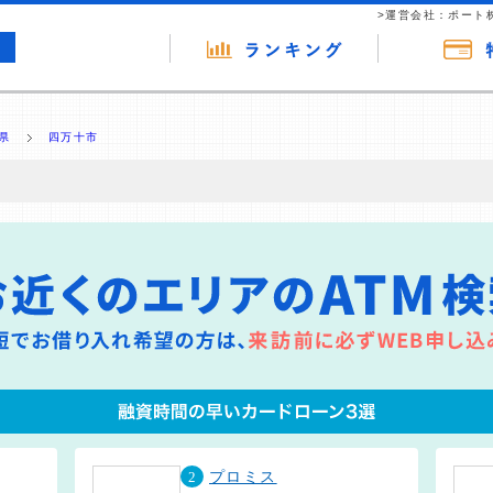
>運営会社：ポート
県
四万十市
の広告（リンク）を含む場合があります。 これらの広告を経由して読者
るという収益モデルです。 ただし、特定の商品を根拠なくPRするもので
報提供を行っています。
2
プロミス