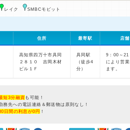
レイク
SMBCモビット
住所
最寄駅
店舗
高知県四万十市具同
具同駅
9：00～2
２８１０ 吉岡木材
（徒歩4
により営業
ビル１Ｆ
分）
ます。
最短3分融資
も可能！
勤務先への電話連絡＆郵送物は原則なし！
30日間の利息が0円
！