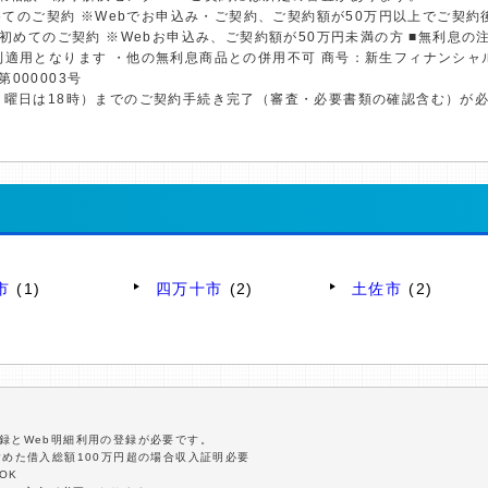
初めてのご契約 ※Webでお申込み・ご契約、ご契約額が50万円以上でご契
※初めてのご契約 ※Webお申込み、ご契約額が50万円未満の方 ■無利息
利適用となります ・他の無利息商品との併用不可 商号：新生フィナンシャ
第000003号
日曜日は18時）までのご契約手続き完了（審査・必要書類の確認含む）が
市
(1)
四万十市
(2)
土佐市
(2)
録とWeb明細利用の登録が必要です。
含めた借入総額100万円超の場合収入証明必要
OK