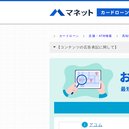
カードローン
店舗・ATM検索
高知
【コンテンツの広告表記に関して】
本コンテンツには、紹介している商品・商材
と弊社に対して企業から紹介報酬が支払われ
ミ収集などに基づき、公平性を担保した情
>提携企業一覧
1
アコム