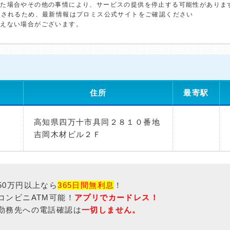
した場合やその他の事情により、サービスの提供を停止する可能性がありま
更されるため、最新情報はプロミス公式サイトをご確認ください
添えない場合がございます。
住所
最寄駅
高知県四万十市具同２８１０番地
吉岡木材ビル２Ｆ
50万円以上なら
365日間無利息
！
コンビニATM可能！
アプリでカードレス！
勤務先への電話確認は
一切しません。