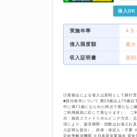
借入OK
実施年率
4.5
借入限度額
最大
収入証明書
原則
口座振込による借入は原則として銀行
■貸付条件について 満20歳以上70
中に満71歳になられた時点で新たなご融
ご利用残高に応じて異なります）、 ご利
式：残高スライドリボルビング方式・元
済により、返済期間・回数はお借入れ及
入証明も提出）、担保・保証人：不要 
定紛争解決機関 ※日本貸金業協会 貸