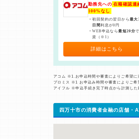
勤務先への
在籍確認連
100%なし
・
初回契約の翌日から
最大
日間
利息が0円
・
WEB申込なら
最短20分
資（※1）
詳細はこちら
アコム ※1.お申込時間や審査によりご希望
プロミス ※1 お申込み時間や審査によりご
アイフル ※申込手続き完了時点から計測し
四万十市の消費者金融の店舗・A