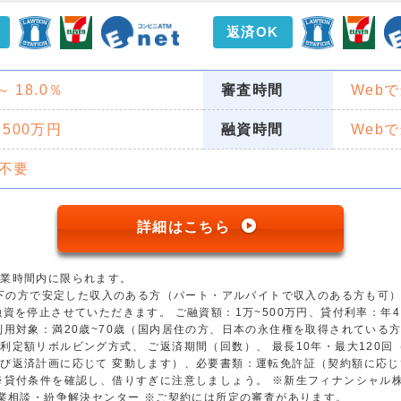
返済OK
 ～ 18.0％
審査時間
Web
 500万円
融資時間
Web
不要
詳細はこちら
営業時間内に限られます。
歳以下の方で安定した収入のある方（パート・アルバイトで収入のある方も可
資を停止させていただきます。 ご融資額：1万~500万円、貸付利率：年4.5
用対象：満20歳~70歳（国内居住の方、日本の永住権を取得されている方）
利定額リボルビング方式、 ご返済期間（回数）、 最長10年・最大120
び返済計画に応じて 変動します）、必要書類：運転免許証（契約額に応じ
※貸付条件を確認し、借りすぎに注意しましょう。 ※新生フィナンシャル
金業相談・紛争解決センター ※ご契約には所定の審査があります。