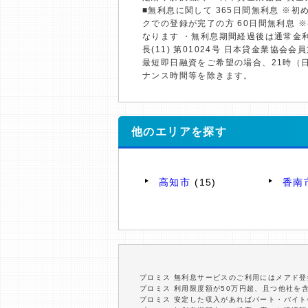
■無利息に関して 365日間無利息 ※
クでの登録が完了の方 60日間無利息 
なります ・無利息期間経過後は通常金
長(11) 第01024号 日本貸金業協会会員
最短即日融資をご希望の場合、21時（
ナンス時間等を除きます。
他のエリアを探す
高知市
(15)
香南
プロミス 無利息サービスのご利用にはメアド登
プロミス 利用限度額が50万円超、且つ他社を
プロミス 安定した収入があればパート・バイト