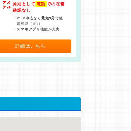
原則として
電話
での在籍
確認なし
・
WEB申込なら
最短9分
で融
資可能（※1）
・
スマホアプリ
機能が充実
詳細はこちら