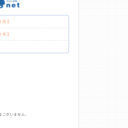
分※1
分※1
はございません。