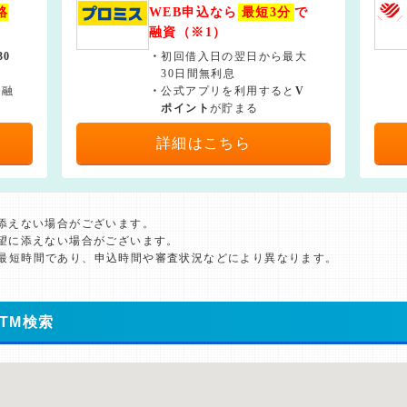
絡
WEB申込なら
最短3分
で
融資（※1）
30
・
初回借入日の翌日から最大
30日間無利息
で融
・
公式アプリを利用すると
V
ポイント
が貯まる
詳細はこちら
に添えない場合がございます。
希望に添えない場合がございます。
た最短時間であり、申込時間や審査状況などにより異なります。
TM検索