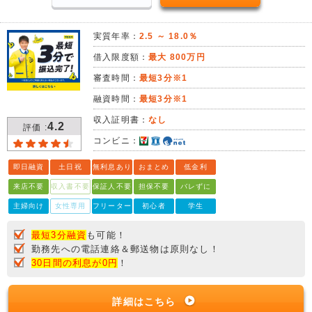
実質年率：
2.5 ～ 18.0％
借入限度額：
最大 800万円
審査時間：
最短3分※1
融資時間：
最短3分※1
収入証明書：
なし
4.2
評価 :
コンビニ：
即日融資
土日祝
無利息あり
おまとめ
低金利
来店不要
収入書不要
保証人不要
担保不要
バレずに
主婦向け
女性専用
フリーター
初心者
学生
最短3分融資
も可能！
勤務先への電話連絡＆郵送物は原則なし！
30日間の利息が0円
！
詳細はこちら