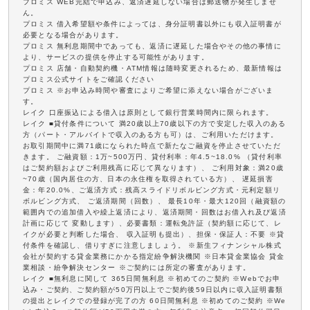
プロミス WEB完結で申込み、返済遅延しない場合は郵送物が発生しませ
ん。
プロミス 借入希望額や条件によっては、身分証明書以外にも収入証明書が
必要となる場合があります。
プロミス 無利息期間中であっても、返済に遅延した場合やその他の事情に
より、サービスの提供を停止する可能性があります。
プロミス 店舗・自動契約機・ATM情報は随時変更されるため、最新情報は
プロミス公式サイトをご確認ください
プロミス ※お申込み時間や審査によりご希望に添えない場合がございま
す。
レイク 口座振込による借入は原則として銀行営業時間内に限られます。
レイク ■貸付条件について 満20歳以上70歳以下の方で安定した収入のある
方（パート・アルバイトで収入のある方も可）は、ご利用いただけます。
お取引期間中に満71歳になられた時点で新たなご融資を停止させていただ
きます。 ご融資額：1万~500万円、貸付利率：年4.5~18.0% （貸付利率
はご契約額およびご利用残高に応じて異なります）、 ご利用対象：満20歳
~70歳（国内居住の方、日本の永住権を取得されている方）、 遅延損害
金：年20.0%、ご返済方式：残高スライドリボルビング方式・元利定額リ
ボルビング方式、 ご返済期間（回数）、 最長10年・最大120回（融資額の
範囲内での追加借入や繰上返済により、返済期間・回数はお借入れ及び返済
計画に応じて 変動します）、必要書類：運転免許証（契約額に応じて、レ
イクが必要と判断した場合、 収入証明も提出）、担保・保証人：不要 ※貸
付条件を確認し、借りすぎに注意しましょう。 ※新生フィナンシャル株式
会社が契約する貸金業務にかかる指定紛争解決機関 ※日本貸金業協会 貸金
業相談・紛争解決センター ※ご契約には所定の審査があります。
レイク ■無利息に関して 365日間無利息 ※初めてのご契約 ※Webでお申
込み・ご契約、ご契約額が50万円以上でご契約後59日以内に収入証明書類
の提出とレイクでの登録が完了の方 60日間無利息 ※初めてのご契約 ※We