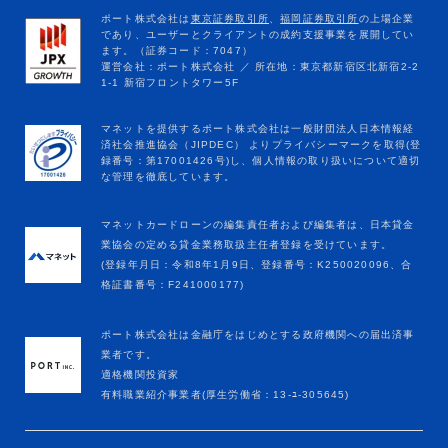
マネットカードローンの編集責任者および編集者は、日本貸金
業協会の定める貸金業務取扱主任者登録を受けています。
(登録年月日：令和8年1月9日、登録番号：K250020096、合
格証書番号：F241000177)
ポート株式会社は金融庁をはじめとする政府機関への届出済事
業者です。
適格機関投資家
有料職業紹介事業者(厚生労働省：13-ﾕ-305645)