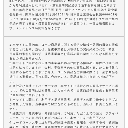
bお申込み、ご契約額が50万円未満の方 ■無利息の注意点 ・初回契約翌日
から無利息適用となります ・無利息期間経過後は通常金利適用となります
・他の無利息商品との併用不可 商号：新生フィナンシャル株式会社 貸金業
登録番号：関東財務局長(11) 第01024号 日本貸金業協会会員第000003号
レイク 最短即日融資をご希望の場合、21時（日曜日は18時）までのご契約
手続き完了（審査・必要書類の確認含む）が必要です。一部金融機関およ
び、メンテナンス時間等を除きます。
1.本サイトの目的は、ローン商品等に関する適切な情報と選択の機会を提供
することにあり、当社は、提携事業者とお客様との契約締結の代理、斡旋、
仲介等の形態を問わず、提携事業者とお客様の間の契約にいかなる関与もす
るものではありません。
2.本サイトに掲載される他の事業者の商品に関する情報の正確性には細心の
注意を払っていますが、金利、手数料その他の商品に関するいかなる情報も
保証するものではございません。ローン商品をご利用の際には、必ず商品を
提供する事業者に直接お問い合わせの上、商品詳細をご自身でご確認下さ
い。
3.当社及び当社アドバイザーでは、本サイトに掲載される商品やサービス等
についてのご質問には回答致しかねますので、当該商品等を提供する事業者
に直接お問い合わせ下さい。
4.本サイトに関して、利用者と提携事業者、第三者との間で紛争やトラブル
が発生した場合、当事者間で解決を図るものとし、当社は一切責任を負いま
せん。
5.編集方針、免責事項・知的財産権、ご利用いただく上での注意、プライバ
シーポリシーの各規程を必ずご確認の上、本サイトをご利用下さい。
6.カードローンお申し込み時に保険証を提出する場合、保険者番号、被保険
者記号・番号、通院歴、臓器提供意思確認欄に記載がある場合はマスキング