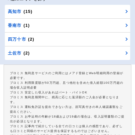
高知市
(15)
香南市
(1)
四万十市
(2)
土佐市
(2)
プロミス 無利息サービスのご利用にはメアド登録とWeb明細利用の登録が
必要です。
プロミス 利用限度額が50万円超、且つ他社を含めた借入総額100万円超の
場合収入証明必要
プロミス 安定した収入があればパート・バイトOK
プロミス 無利息期間中に、残高に応じた返済額のご入金が必要となりま
す。
プロミス 運転免許証を提出できない方は、顔写真付きの本人確認書類をご
提出ください。
プロミス お申込時の年齢が18歳および19歳の場合は、収入証明書類のご提
出が必須となります。
プロミス 記事内で紹介している全ての口コミは個人の感想であり、必ずし
も口コミと同様のサービス提供を保証するものではございません。