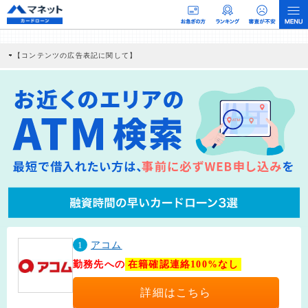
【コンテンツの広告表記に関して】
本コンテンツには、紹介している商品・商材の広告（リンク）を含む場合がありま
す。 これらの広告を経由して読者が企業ホームページを訪れ、成約が発生すると弊
社に対して企業から紹介報酬が支払われるという収益モデルです。 ただし、特定の
商品を根拠なくPRするものではなく、当編集部の調査／ユーザーへの口コミ収集な
どに基づき、公平性を担保した情報提供を行っています。
>提携企業一覧
1
アコム
勤務先への
在籍確認連絡100%なし
詳細はこちら