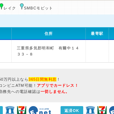
レイク
SMBCモビット
住所
最寄駅
三重県多気郡明和町 有爾中１４
）
３３－８
50万円以上なら
365日間無利息
！
コンビニATM可能！
アプリでカードレス！
勤務先への電話確認は
一切しません。
返済OK