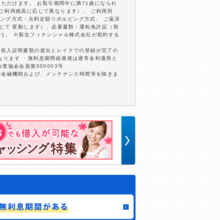
いただけます。 お取引期間中に満71歳になられ
びご利用残高に応じて異なります）、 ご利用対
ビング方式・元利定額リボルビング方式、 ご返済
応じて 変動します）、必要書類：運転免許証（契
う。 ※新生フィナンシャル株式会社が契約する
内に収入証明書類の提出とレイクでの登録が完了の
となります ・無利息期間経過後は通常金利適用と
業協会会員第000003号
部金融機関および、メンテナンス時間等を除きま