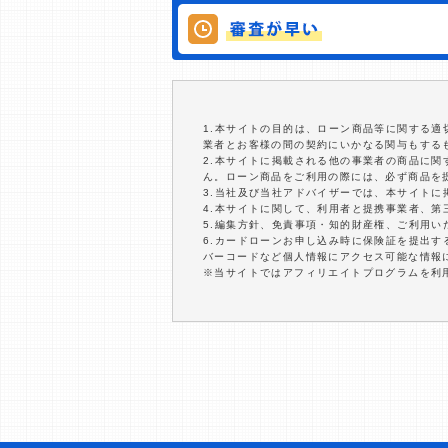
1.本サイトの目的は、ローン商品等に関する
業者とお客様の間の契約にいかなる関与もする
2.本サイトに掲載される他の事業者の商品に
ん。ローン商品をご利用の際には、必ず商品を
3.当社及び当社アドバイザーでは、本サイト
4.本サイトに関して、利用者と提携事業者、
5.編集方針、免責事項・知的財産権、ご利用
6.カードローンお申し込み時に保険証を提出
バーコードなど個人情報にアクセス可能な情報
※当サイトではアフィリエイトプログラムを利