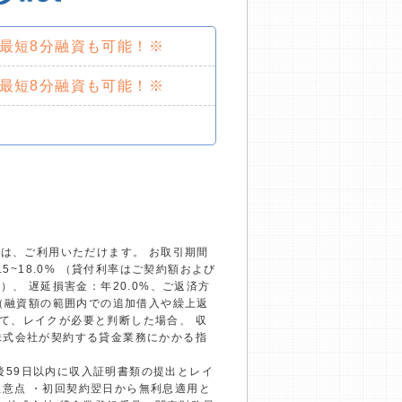
で最短8分融資も可能！※
で最短8分融資も可能！※
）は、ご利用いただけます。 お取引期間
~18.0% （貸付利率はご契約額および
、 遅延損害金：年20.0%、ご返済方
回（融資額の範囲内での追加借入や繰上返
て、レイクが必要と判断した場合、 収
株式会社が契約する貸金業務にかかる指
約後59日以内に収入証明書類の提出とレイ
の注意点 ・初回契約翌日から無利息適用と