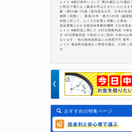
レイク ■貸付条件について 満20歳以上70
た時点で新たなご融資を停止させていただきます。
象：満20歳~70歳（国内居住の方、日本の永
期間（回数）、 最長10年・最大120回（融
約額に応じて、レイクが必要と判断した場合、
貸金業務にかかる指定紛争解決機関 ※日本貸金
レイク ■無利息に関して 365日間無利息 ※
方 60日間無利息 ※初めてのご契約 ※Web
なります ・他の無利息商品との併用不可 商号：新
レイク 最短即日融資をご希望の場合、21時（
す。
おすすめの特集ページ