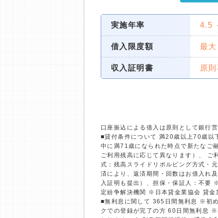
実施年率
4.5
借入限度額
最大
収入証明書
原則
口座振込による借入は原則として銀行
■貸付条件について 満20歳以上70
中に満71歳になられた時点で新たなご融
ご利用残高に応じて異なります）、 ご利
式：残高スライドリボルビング方式・元
済により、返済期間・回数はお借入れ及
入証明も提出）、担保・保証人：不要 
定紛争解決機関 ※日本貸金業協会 貸
■無利息に関して 365日間無利息 ※
クでの登録が完了の方 60日間無利息 