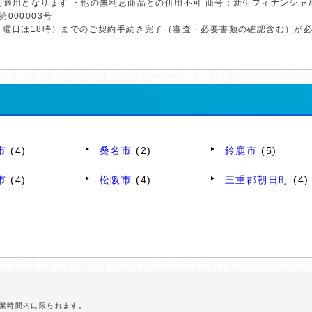
利適用となります ・他の無利息商品との併用不可 商号：新生フィナンシャ
第000003号
日曜日は18時）までのご契約手続き完了（審査・必要書類の確認含む）が
市
(4)
桑名市
(2)
鈴鹿市
(5)
市
(4)
松阪市
(4)
三重郡朝日町
(4)
営業時間内に限られます。