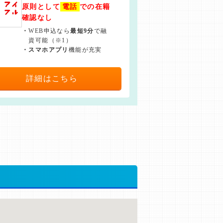
原則として
電話
での在籍
確認なし
・
WEB申込なら
最短9分
で融
資可能（※1）
・
スマホアプリ
機能が充実
詳細はこちら