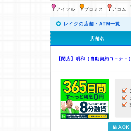
アイフル
プロミス
アコム
レイクの店舗・ATM一覧
店舗名
【閉店】明和（自動契約コ－ナ－
借入OK