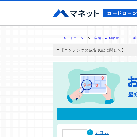
カードローン
店舗・ATM検索
三重
【コンテンツの広告表記に関して】
本コンテンツには、紹介している商品・商材
と弊社に対して企業から紹介報酬が支払われ
ミ収集などに基づき、公平性を担保した情
>提携企業一覧
1
アコム