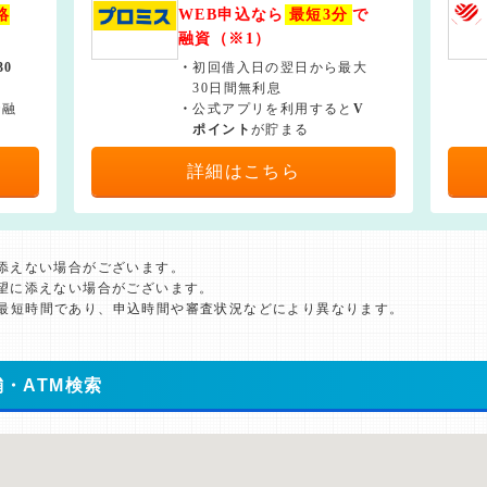
絡
WEB申込なら
最短3分
で
融資（※1）
30
・
初回借入日の翌日から最大
30日間無利息
で融
・
公式アプリを利用すると
V
ポイント
が貯まる
詳細はこちら
に添えない場合がございます。
希望に添えない場合がございます。
た最短時間であり、申込時間や審査状況などにより異なります。
・ATM検索