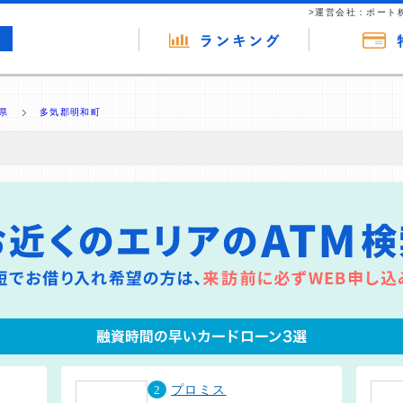
>運営会社：ポート
県
多気郡明和町
の広告（リンク）を含む場合があります。 これらの広告を経由して読者
るという収益モデルです。 ただし、特定の商品を根拠なくPRするもので
報提供を行っています。
2
プロミス