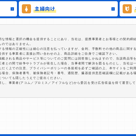
適切な情報と選択の機会を提供することにあり、当社は、提携事業者とお客様との契約締
ものではありません。
関する情報の正確性には細心の注意を払っていますが、金利、手数料その他の商品に関す
提供する事業者に直接お問い合わせの上、商品詳細をご自身でご確認下さい。
に掲載される商品やサービス等についてのご質問には回答致しかねますので、当該商品等
第三者との間で紛争やトラブルが発生した場合、当事者間で解決を図るものとし、当社は
いただく上での注意、プライバシーポリシーの各規程を必ずご確認の上、本サイトをご利
する場合、保険者番号、被保険者記号・番号、通院歴、臓器提供意思確認欄に記載がある
についても隠したうえでご提出ください。
用し、事業者(アコム／プロミス／アイフルなど)から委託を受け広告収益を得て運営し