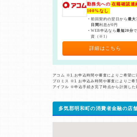
勤務先への
在籍確認連
100%なし
・
初回契約の翌日から
最大
日間
利息が0円
・
WEB申込なら
最短20分
資（※1）
詳細はこちら
アコム ※1.お申込時間や審査によりご希望
プロミス ※1 お申込み時間や審査によりご
アイフル ※申込手続き完了時点から計測し
多気郡明和町の消費者金融の店舗