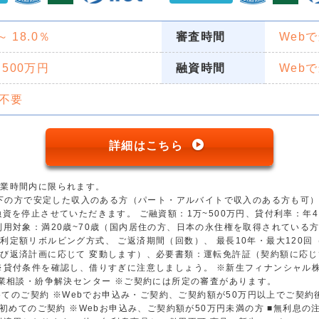
 ～ 18.0％
審査時間
Web
 500万円
融資時間
Web
不要
詳細はこちら
営業時間内に限られます。
歳以下の方で安定した収入のある方（パート・アルバイトで収入のある方も可
資を停止させていただきます。 ご融資額：1万~500万円、貸付利率：年4.5
用対象：満20歳~70歳（国内居住の方、日本の永住権を取得されている方）
利定額リボルビング方式、 ご返済期間（回数）、 最長10年・最大120
び返済計画に応じて 変動します）、必要書類：運転免許証（契約額に応じ
※貸付条件を確認し、借りすぎに注意しましょう。 ※新生フィナンシャル
金業相談・紛争解決センター ※ご契約には所定の審査があります。
初めてのご契約 ※Webでお申込み・ご契約、ご契約額が50万円以上でご契
※初めてのご契約 ※Webお申込み、ご契約額が50万円未満の方 ■無利息