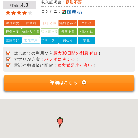
収入証明書：
原則不要
4.0
評価 :
コンビニ：
即日融資
低金利
おまとめ
無利息あり
土日祝
担保不要
保証人不要
収入書不要
来店不要
バレずに
主婦向け
女性専用
フリーター
初心者
学生
はじめての利用なら
最大30日間の利息ゼロ
！
アプリが充実！
バレずに使える
！
電話や郵送物に配慮！
顧客満足度が高い
！
詳細はこちら