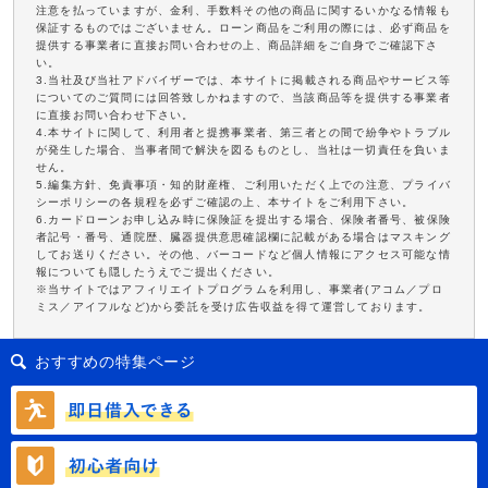
注意を払っていますが、金利、手数料その他の商品に関するいかなる情報も
保証するものではございません。ローン商品をご利用の際には、必ず商品を
提供する事業者に直接お問い合わせの上、商品詳細をご自身でご確認下さ
い。
3.当社及び当社アドバイザーでは、本サイトに掲載される商品やサービス等
についてのご質問には回答致しかねますので、当該商品等を提供する事業者
に直接お問い合わせ下さい。
4.本サイトに関して、利用者と提携事業者、第三者との間で紛争やトラブル
が発生した場合、当事者間で解決を図るものとし、当社は一切責任を負いま
せん。
5.編集方針、免責事項・知的財産権、ご利用いただく上での注意、プライバ
シーポリシーの各規程を必ずご確認の上、本サイトをご利用下さい。
6.カードローンお申し込み時に保険証を提出する場合、保険者番号、被保険
者記号・番号、通院歴、臓器提供意思確認欄に記載がある場合はマスキング
してお送りください。その他、バーコードなど個人情報にアクセス可能な情
報についても隠したうえでご提出ください。
※当サイトではアフィリエイトプログラムを利用し、事業者(アコム／プロ
ミス／アイフルなど)から委託を受け広告収益を得て運営しております。
おすすめの特集ページ