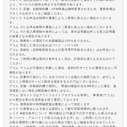
より、サービスの提供を停止する可能性があります。
プロミス 店舗・自動契約機・ATM情報は随時変更されるため、最新情報は
プロミス公式サイトをご確認ください
プロミス ※お申込み時間や審査によりご希望に添えない場合がございま
す。
アコム ※1 お申込時間や審査によりご希望に添えない場合がございます。
アコム ※2 借入希望額や条件によっては、身分証明書以外にも収入証明書
が必要となる場合があります。
アコム 勤務先への電話での在籍確認は100％ありません。
アコム 安定した収入があればパート・バイトOK
アコム 高校生（定時制高校生および高等専門学校生も含む）はお申込いた
だけません。
アコム ご利用の際は貸付け条件をよく読み、計画的な借り入れを心がけて
ください
アコム アコムが不適切と判断した場合、金利0円サービスが適用されない可
能性があります。
アコム 記事内で紹介している全ての口コミは個人の感想であり、必ずしも
口コミと同様のサービス提供を保証するものではございません。
アコム 店舗・自動契約機で契約し、明細の確認方法をWEBにした場合、返
済遅延しない場合は郵送物が発生しません。
アコム 当サイトではアフィリエイトプログラムを利用し、事業者(アコム)
から委託を受け広告収益を得て運営しております
アコム 適用金利や利用極度額は審査によって決定します
レイク 口座振込による借入は原則として銀行営業時間内に限られます。
レイク ■貸付条件について 満20歳以上70歳以下の方で安定した収入のある
方（パート・アルバイトで収入のある方も可）は、ご利用いただけます。
お取引期間中に満71歳になられた時点で新たなご融資を停止させていただ
きます。 ご融資額：1万~500万円、貸付利率：年4.5~18.0% （貸付利率