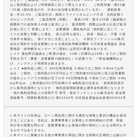
はご契約額およびご利用残高に応じて異なります）、 ご利用対象：満20歳
~70歳（国内居住の方、日本の永住権を取得されている方）、 遅延損害
金：年20.0%、ご返済方式：残高スライドリボルビング方式・元利定額リ
ボルビング方式、 ご返済期間（回数）、 最長10年・最大120回（融資額の
範囲内での追加借入や繰上返済により、返済期間・回数はお借入れ及び返済
計画に応じて 変動します）、必要書類：運転免許証（契約額に応じて、レ
イクが必要と判断した場合、 収入証明も提出）、担保・保証人：不要 ※貸
付条件を確認し、借りすぎに注意しましょう。 ※新生フィナンシャル株式
会社が契約する貸金業務にかかる指定紛争解決機関 ※日本貸金業協会 貸金
業相談・紛争解決センター ※ご契約には所定の審査があります。
レイク 最短即日融資をご希望の場合、21時（日曜日は18時）までのご契約
手続き完了（審査・必要書類の確認含む）が必要です。一部金融機関およ
び、メンテナンス時間等を除きます。
レイク ■無利息に関して 365日間無利息 ※初めてのご契約 ※Webでお申
込み・ご契約、ご契約額が50万円以上でご契約後59日以内に収入証明書類
の提出とレイクでの登録が完了の方 60日間無利息 ※初めてのご契約 ※We
bお申込み、ご契約額が50万円未満の方 ■無利息の注意点 ・初回契約翌日
から無利息適用となります ・無利息期間経過後は通常金利適用となります
・他の無利息商品との併用不可 商号：新生フィナンシャル株式会社 貸金業
登録番号：関東財務局長(11) 第01024号 日本貸金業協会会員第000003号
1.本サイトの目的は、ローン商品等に関する適切な情報と選択の機会を提供
することにあり、当社は、提携事業者とお客様との契約締結の代理、斡旋、
仲介等の形態を問わず、提携事業者とお客様の間の契約にいかなる関与もす
るものではありません。
2.本サイトに掲載される他の事業者の商品に関する情報の正確性には細心の