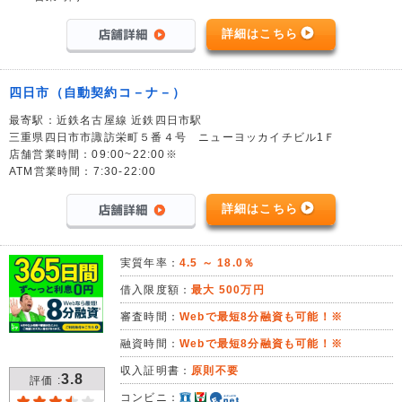
詳細はこちら
四日市（自動契約コ－ナ－）
最寄駅：近鉄名古屋線 近鉄四日市駅
三重県四日市市諏訪栄町５番４号 ニューヨッカイチビル1Ｆ
店舗営業時間：09:00~22:00※
ATM営業時間：7:30-22:00
詳細はこちら
実質年率：
4.5 ～ 18.0％
借入限度額：
最大 500万円
審査時間：
Webで最短8分融資も可能！※
融資時間：
Webで最短8分融資も可能！※
収入証明書：
原則不要
3.8
評価 :
コンビニ：