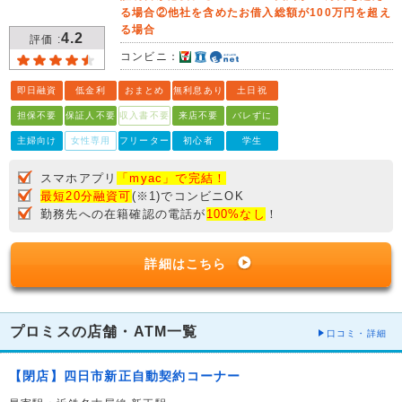
る場合②他社を含めたお借入総額が100万円を超え
る場合
4.2
評価 :
コンビニ：
即日融資
低金利
おまとめ
無利息あり
土日祝
担保不要
保証人不要
収入書不要
来店不要
バレずに
主婦向け
女性専用
フリーター
初心者
学生
スマホアプリ
「myac」で完結！
最短20分融資可
(※1)でコンビニOK
勤務先への在籍確認の電話が
100%なし
！
詳細はこちら
プロミスの店舗・ATM一覧
口コミ・詳細
【閉店】四日市新正自動契約コーナー