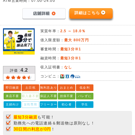
ATM営業時間：07:00-24:00
詳細はこちら
実質年率：
2.5 ～ 18.0％
借入限度額：
最大 800万円
審査時間：
最短3分※1
融資時間：
最短3分※1
収入証明書：
なし
4.2
評価 :
コンビニ：
即日融資
土日祝
無利息あり
おまとめ
低金利
来店不要
収入書不要
保証人不要
担保不要
バレずに
主婦向け
女性専用
フリーター
初心者
学生
最短3分融資
も可能！
勤務先への電話連絡＆郵送物は原則なし！
30日間の利息が0円
！