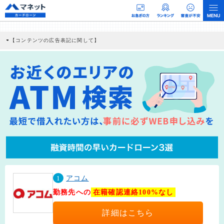
【コンテンツの広告表記に関して】
本コンテンツには、紹介している商品・商材の広告（リンク）を含む場合がありま
す。 これらの広告を経由して読者が企業ホームページを訪れ、成約が発生すると弊
社に対して企業から紹介報酬が支払われるという収益モデルです。 ただし、特定の
商品を根拠なくPRするものではなく、当編集部の調査／ユーザーへの口コミ収集な
どに基づき、公平性を担保した情報提供を行っています。
>提携企業一覧
1
アコム
勤務先への
在籍確認連絡100%なし
詳細はこちら