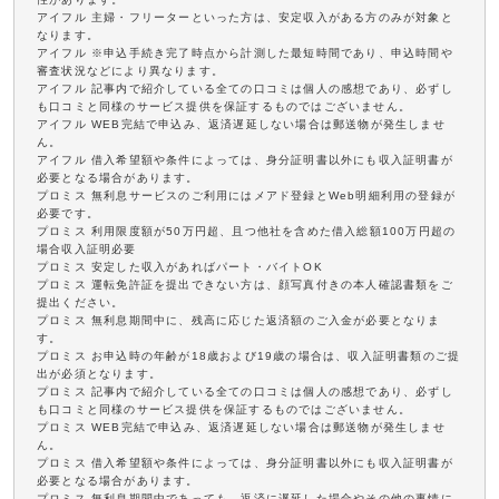
アイフル 主婦・フリーターといった方は、安定収入がある方のみが対象と
なります。
アイフル ※申込手続き完了時点から計測した最短時間であり、申込時間や
審査状況などにより異なります。
アイフル 記事内で紹介している全ての口コミは個人の感想であり、必ずし
も口コミと同様のサービス提供を保証するものではございません。
アイフル WEB完結で申込み、返済遅延しない場合は郵送物が発生しませ
ん。
アイフル 借入希望額や条件によっては、身分証明書以外にも収入証明書が
必要となる場合があります。
プロミス 無利息サービスのご利用にはメアド登録とWeb明細利用の登録が
必要です。
プロミス 利用限度額が50万円超、且つ他社を含めた借入総額100万円超の
場合収入証明必要
プロミス 安定した収入があればパート・バイトOK
プロミス 運転免許証を提出できない方は、顔写真付きの本人確認書類をご
提出ください。
プロミス 無利息期間中に、残高に応じた返済額のご入金が必要となりま
す。
プロミス お申込時の年齢が18歳および19歳の場合は、収入証明書類のご提
出が必須となります。
プロミス 記事内で紹介している全ての口コミは個人の感想であり、必ずし
も口コミと同様のサービス提供を保証するものではございません。
プロミス WEB完結で申込み、返済遅延しない場合は郵送物が発生しませ
ん。
プロミス 借入希望額や条件によっては、身分証明書以外にも収入証明書が
必要となる場合があります。
プロミス 無利息期間中であっても、返済に遅延した場合やその他の事情に