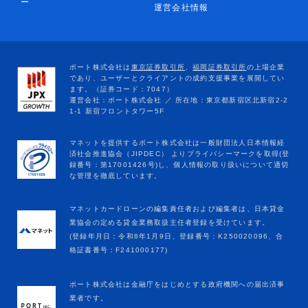
ー
運営会社情報
マネットカードローンの編集責任者および編集者は、日本貸金
業協会の定める貸金業務取扱主任者登録を受けています。
(登録年月日：令和8年1月9日、登録番号：K250020096、合
格証書番号：F241000177)
ポート株式会社は金融庁をはじめとする政府機関への届出済事
業者です。