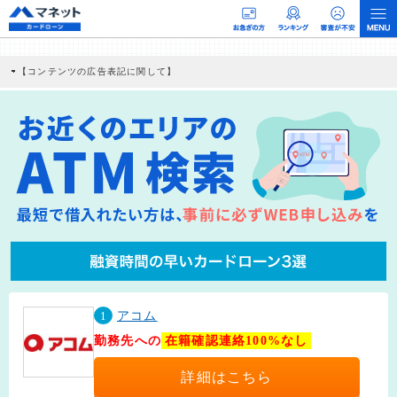
【コンテンツの広告表記に関して】
本コンテンツには、紹介している商品・商材の広告（リンク）を含む場合がありま
す。 これらの広告を経由して読者が企業ホームページを訪れ、成約が発生すると弊
社に対して企業から紹介報酬が支払われるという収益モデルです。 ただし、特定の
商品を根拠なくPRするものではなく、当編集部の調査／ユーザーへの口コミ収集な
どに基づき、公平性を担保した情報提供を行っています。
>提携企業一覧
1
アコム
勤務先への
在籍確認連絡100%なし
詳細はこちら