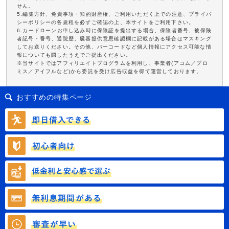
せん。
5.編集方針、免責事項・知的財産権、ご利用いただく上での注意、プライバ
シーポリシーの各規程を必ずご確認の上、本サイトをご利用下さい。
6.カードローンお申し込み時に保険証を提出する場合、保険者番号、被保険
者記号・番号、通院歴、臓器提供意思確認欄に記載がある場合はマスキング
してお送りください。その他、バーコードなど個人情報にアクセス可能な情
報についても隠したうえでご提出ください。
※当サイトではアフィリエイトプログラムを利用し、事業者(アコム／プロ
ミス／アイフルなど)から委託を受け広告収益を得て運営しております。
おすすめの特集ページ