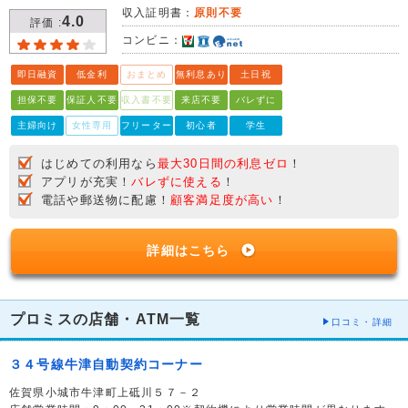
収入証明書：
原則不要
4.0
評価 :
コンビニ：
即日融資
低金利
おまとめ
無利息あり
土日祝
担保不要
保証人不要
収入書不要
来店不要
バレずに
主婦向け
女性専用
フリーター
初心者
学生
はじめての利用なら
最大30日間の利息ゼロ
！
アプリが充実！
バレずに使える
！
電話や郵送物に配慮！
顧客満足度が高い
！
詳細はこちら
プロミスの店舗・ATM一覧
口コミ・詳細
３４号線牛津自動契約コーナー
佐賀県小城市牛津町上砥川５７－２