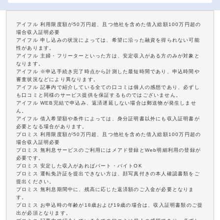
アイフル 利用限度額が50万円超、且つ他社を含めた借入総額100万円超の
場合収入証明必要
アイフル 申し込みの状況によっては、希望に沿った融資を得られない可能
性があります。
アイフル 主婦・フリーターといった方は、安定収入がある方のみが対象と
なります。
アイフル ※申込手続き完了時点から計測した最短時間であり、申込時間や
審査状況などにより異なります。
アイフル 記事内で紹介している全ての口コミは個人の感想であり、必ずし
も口コミと同様のサービス提供を保証するものではございません。
アイフル WEB完結で申込み、返済遅延しない場合は郵送物が発生しませ
ん。
アイフル 借入希望額や条件によっては、身分証明書以外にも収入証明書が
必要となる場合があります。
プロミス 利用限度額が50万円超、且つ他社を含めた借入総額100万円超の
場合収入証明必要
プロミス 無利息サービスのご利用にはメアド登録とWeb明細利用の登録が
必要です。
プロミス 安定した収入があればパート・バイトOK
プロミス 運転免許証を提出できない方は、顔写真付きの本人確認書類をご
提出ください。
プロミス 無利息期間中に、残高に応じた返済額のご入金が必要となりま
す。
プロミス お申込時の年齢が18歳および19歳の場合は、収入証明書類のご提
出が必須となります。