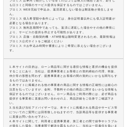
プロミス 記事内で紹介している全ての口コミは個人の感想であり、必ずし
も口コミと同様のサービス提供を保証するものではございません。
プロミス WEB完結で申込み、返済遅延しない場合は郵送物が発生しませ
ん。
プロミス 借入希望額や条件によっては、身分証明書以外にも収入証明書が
必要となる場合があります。
プロミス 無利息期間中であっても、返済に遅延した場合やその他の事情に
より、サービスの提供を停止する可能性があります。
プロミス 店舗・自動契約機・ATM情報は随時変更されるため、最新情報は
プロミス公式サイトをご確認ください
プロミス ※お申込み時間や審査によりご希望に添えない場合がございま
す。
1.本サイトの目的は、ローン商品等に関する適切な情報と選択の機会を提供
することにあり、当社は、提携事業者とお客様との契約締結の代理、斡旋、
仲介等の形態を問わず、提携事業者とお客様の間の契約にいかなる関与もす
るものではありません。
2.本サイトに掲載される他の事業者の商品に関する情報の正確性には細心の
注意を払っていますが、金利、手数料その他の商品に関するいかなる情報も
保証するものではございません。ローン商品をご利用の際には、必ず商品を
提供する事業者に直接お問い合わせの上、商品詳細をご自身でご確認下さ
い。
3.当社及び当社アドバイザーでは、本サイトに掲載される商品やサービス等
についてのご質問には回答致しかねますので、当該商品等を提供する事業者
に直接お問い合わせ下さい。
4.本サイトに関して、利用者と提携事業者、第三者との間で紛争やトラブル
が発生した場合、当事者間で解決を図るものとし、当社は一切責任を負いま