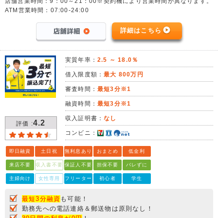
店舗営業時間：9：00～21：00※契約機により営業時間が異なります。
ATM営業時間：07:00-24:00
詳細はこちら
実質年率：
2.5 ～ 18.0％
借入限度額：
最大 800万円
審査時間：
最短3分※1
融資時間：
最短3分※1
収入証明書：
なし
4.2
評価 :
コンビニ：
即日融資
土日祝
無利息あり
おまとめ
低金利
来店不要
収入書不要
保証人不要
担保不要
バレずに
主婦向け
女性専用
フリーター
初心者
学生
最短3分融資
も可能！
勤務先への電話連絡＆郵送物は原則なし！