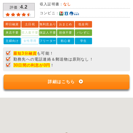
収入証明書：
なし
4.2
評価 :
コンビニ：
即日融資
土日祝
無利息あり
おまとめ
低金利
来店不要
収入書不要
保証人不要
担保不要
バレずに
主婦向け
女性専用
フリーター
初心者
学生
最短3分融資
も可能！
勤務先への電話連絡＆郵送物は原則なし！
30日間の利息が0円
！
詳細はこちら