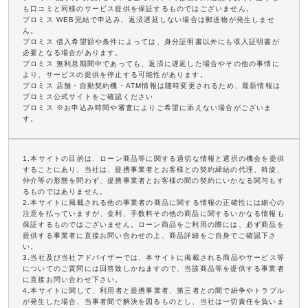
も口コミと同様のサービス提供を保証するものではございません。
プロミス WEB完結で申込み、返済遅延しない場合は郵送物が発生しませ
ん。
プロミス 借入希望額や条件によっては、身分証明書以外にも収入証明書が
必要となる場合があります。
プロミス 無利息期間中であっても、返済に遅延した場合やその他の事情に
より、サービスの提供を停止する可能性があります。
プロミス 店舗・自動契約機・ATM情報は随時変更されるため、最新情報は
プロミス公式サイトをご確認ください
プロミス ※お申込み時間や審査によりご希望に添えない場合がございま
す。
1.本サイトの目的は、ローン商品等に関する適切な情報と選択の機会を提供
することにあり、当社は、提携事業者とお客様との契約締結の代理、斡旋、
仲介等の形態を問わず、提携事業者とお客様の間の契約にいかなる関与もす
るものではありません。
2.本サイトに掲載される他の事業者の商品に関する情報の正確性には細心の
注意を払っていますが、金利、手数料その他の商品に関するいかなる情報も
保証するものではございません。ローン商品をご利用の際には、必ず商品を
提供する事業者に直接お問い合わせの上、商品詳細をご自身でご確認下さ
い。
3.当社及び当社アドバイザーでは、本サイトに掲載される商品やサービス等
についてのご質問には回答致しかねますので、当該商品等を提供する事業者
に直接お問い合わせ下さい。
4.本サイトに関して、利用者と提携事業者、第三者との間で紛争やトラブル
が発生した場合、当事者間で解決を図るものとし、当社は一切責任を負いま