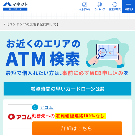
【コンテンツの広告表記に関して】
本コンテンツには、紹介している商品・商材の広告（リンク）を含む場合がありま
す。 これらの広告を経由して読者が企業ホームページを訪れ、成約が発生すると弊
社に対して企業から紹介報酬が支払われるという収益モデルです。 ただし、特定の
商品を根拠なくPRするものではなく、当編集部の調査／ユーザーへの口コミ収集な
どに基づき、公平性を担保した情報提供を行っています。
>提携企業一覧
1
アコム
勤務先への
在籍確認連絡100%なし
詳細はこちら