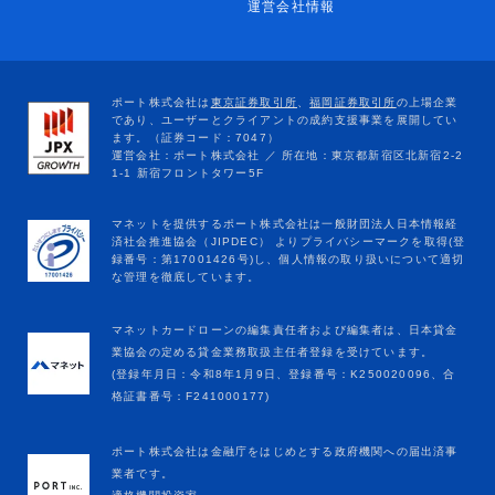
運営会社情報
マネットカードローンの編集責任者および編集者は、日本貸金
業協会の定める貸金業務取扱主任者登録を受けています。
(登録年月日：令和8年1月9日、登録番号：K250020096、合
格証書番号：F241000177)
ポート株式会社は金融庁をはじめとする政府機関への届出済事
業者です。