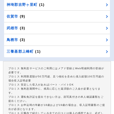
神埼郡吉野ヶ里町
(1)
佐賀市
(9)
武雄市
(3)
鳥栖市
(3)
三養基郡上峰町
(1)
プロミス 無利息サービスのご利用にはメアド登録とWeb明細利用の登録が
必要です。
プロミス 利用限度額が50万円超、且つ他社を含めた借入総額100万円超の
場合収入証明必要
プロミス 安定した収入があればパート・バイトOK
プロミス 無利息期間中に、残高に応じた返済額のご入金が必要となりま
す。
プロミス 運転免許証を提出できない方は、顔写真付きの本人確認書類をご
提出ください。
プロミス お申込時の年齢が18歳および19歳の場合は、収入証明書類のご提
出が必須となります。
プロミス 記事内で紹介している全ての口コミは個人の感想であり、必ずし