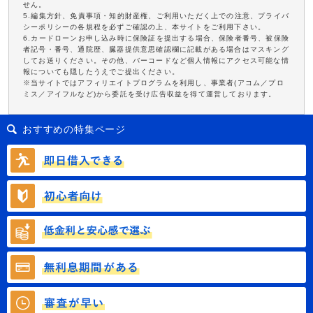
せん。
5.編集方針、免責事項・知的財産権、ご利用いただく上での注意、プライバ
シーポリシーの各規程を必ずご確認の上、本サイトをご利用下さい。
6.カードローンお申し込み時に保険証を提出する場合、保険者番号、被保険
者記号・番号、通院歴、臓器提供意思確認欄に記載がある場合はマスキング
してお送りください。その他、バーコードなど個人情報にアクセス可能な情
報についても隠したうえでご提出ください。
※当サイトではアフィリエイトプログラムを利用し、事業者(アコム／プロ
ミス／アイフルなど)から委託を受け広告収益を得て運営しております。
おすすめの特集ページ