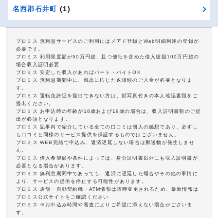
名西郡石井町
(1)
プロミス 無利息サービスのご利用にはメアド登録とWeb明細利用の登録が
必要です。
プロミス 利用限度額が50万円超、且つ他社を含めた借入総額100万円超の
場合収入証明必要
プロミス 安定した収入があればパート・バイトOK
プロミス 無利息期間中に、残高に応じた返済額のご入金が必要となりま
す。
プロミス 運転免許証を提出できない方は、顔写真付きの本人確認書類をご
提出ください。
プロミス お申込時の年齢が18歳および19歳の場合は、収入証明書類のご提
出が必須となります。
プロミス 記事内で紹介している全ての口コミは個人の感想であり、必ずし
も口コミと同様のサービス提供を保証するものではございません。
プロミス WEB完結で申込み、返済遅延しない場合は郵送物が発生しませ
ん。
プロミス 借入希望額や条件によっては、身分証明書以外にも収入証明書が
必要となる場合があります。
プロミス 無利息期間中であっても、返済に遅延した場合やその他の事情に
より、サービスの提供を停止する可能性があります。
プロミス 店舗・自動契約機・ATM情報は随時変更されるため、最新情報は
プロミス公式サイトをご確認ください
プロミス ※お申込み時間や審査によりご希望に添えない場合がございま
す。