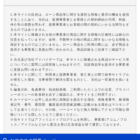
1.本サイトの目的は、ローン商品等に関する適切な情報と選択の機会を提供
することにあり、当社は、提携事業者とお客様との契約締結の代理、斡旋、
仲介等の形態を問わず、提携事業者とお客様の間の契約にいかなる関与もす
るものではありません。
2.本サイトに掲載される他の事業者の商品に関する情報の正確性には細心の
注意を払っていますが、金利、手数料その他の商品に関するいかなる情報も
保証するものではございません。ローン商品をご利用の際には、必ず商品を
提供する事業者に直接お問い合わせの上、商品詳細をご自身でご確認下さ
い。
3.当社及び当社アドバイザーでは、本サイトに掲載される商品やサービス等
についてのご質問には回答致しかねますので、当該商品等を提供する事業者
に直接お問い合わせ下さい。
4.本サイトに関して、利用者と提携事業者、第三者との間で紛争やトラブル
が発生した場合、当事者間で解決を図るものとし、当社は一切責任を負いま
せん。
5.編集方針、免責事項・知的財産権、ご利用いただく上での注意、プライバ
シーポリシーの各規程を必ずご確認の上、本サイトをご利用下さい。
6.カードローンお申し込み時に保険証を提出する場合、保険者番号、被保険
者記号・番号、通院歴、臓器提供意思確認欄に記載がある場合はマスキング
してお送りください。その他、バーコードなど個人情報にアクセス可能な情
報についても隠したうえでご提出ください。
※当サイトではアフィリエイトプログラムを利用し、事業者(アコム／プロ
ミス／アイフルなど)から委託を受け広告収益を得て運営しております。