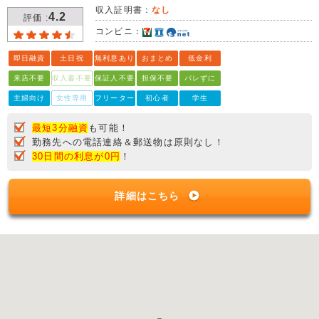
収入証明書：
なし
4.2
評価 :
コンビニ：
即日融資
土日祝
無利息あり
おまとめ
低金利
来店不要
収入書不要
保証人不要
担保不要
バレずに
主婦向け
女性専用
フリーター
初心者
学生
最短3分融資
も可能！
勤務先への電話連絡＆郵送物は原則なし！
30日間の利息が0円
！
詳細はこちら