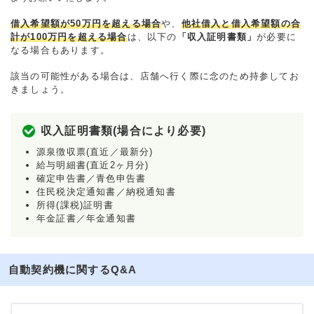
借入希望額が50万円を超える場合
や、
他社借入と借入希望額の合
計が100万円を超える場合
は、以下の
「収入証明書類」
が必要に
なる場合もあります。
該当の可能性がある場合は、店舗へ行く際に念のため持参してお
きましょう。
収入証明書類(場合により必要)
源泉徴収票(直近／最新分)
給与明細書(直近2ヶ月分)
確定申告書／青色申告書
住民税決定通知書／納税通知書
所得(課税)証明書
年金証書／年金通知書
自動契約機に関するQ&A