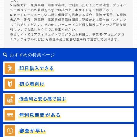
せん。
5.編集方針、免責事項・知的財産権、ご利用いただく上での注意、プライバ
シーポリシーの各規程を必ずご確認の上、本サイトをご利用下さい。
6.カードローンお申し込み時に保険証を提出する場合、保険者番号、被保険
者記号・番号、通院歴、臓器提供意思確認欄に記載がある場合はマスキング
してお送りください。その他、バーコードなど個人情報にアクセス可能な情
報についても隠したうえでご提出ください。
※当サイトではアフィリエイトプログラムを利用し、事業者(アコム／プロ
ミス／アイフルなど)から委託を受け広告収益を得て運営しております。
おすすめの特集ページ