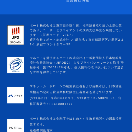
運営会社情報
マネットカードローンの編集責任者および編集者は、日本貸金
業協会の定める貸金業務取扱主任者登録を受けています。
(登録年月日：令和8年1月9日、登録番号：K250020096、合
格証書番号：F241000177)
ポート株式会社は金融庁をはじめとする政府機関への届出済事
業者です。
適格機関投資家