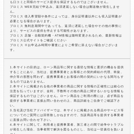
も口コミと同様のサービス提供を保証するものではございません。
プロミス WEB完結で申込み、返済遅延しない場合は郵送物が発生しませ
ん。
プロミス 借入希望額や条件によっては、身分証明書以外にも収入証明書が
必要となる場合があります。
プロミス 無利息期間中であっても、返済に遅延した場合やその他の事情に
より、サービスの提供を停止する可能性があります。
プロミス 店舗・自動契約機・ATM情報は随時変更されるため、最新情報は
プロミス公式サイトをご確認ください
プロミス ※お申込み時間や審査によりご希望に添えない場合がございま
す。
1.本サイトの目的は、ローン商品等に関する適切な情報と選択の機会を提供
することにあり、当社は、提携事業者とお客様との契約締結の代理、斡旋、
仲介等の形態を問わず、提携事業者とお客様の間の契約にいかなる関与もす
るものではありません。
2.本サイトに掲載される他の事業者の商品に関する情報の正確性には細心の
注意を払っていますが、金利、手数料その他の商品に関するいかなる情報も
保証するものではございません。ローン商品をご利用の際には、必ず商品を
提供する事業者に直接お問い合わせの上、商品詳細をご自身でご確認下さ
い。
3.当社及び当社アドバイザーでは、本サイトに掲載される商品やサービス等
についてのご質問には回答致しかねますので、当該商品等を提供する事業者
に直接お問い合わせ下さい。
4.本サイトに関して、利用者と提携事業者、第三者との間で紛争やトラブル
が発生した場合、当事者間で解決を図るものとし、当社は一切責任を負いま