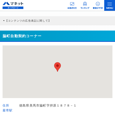
【コンテンツの広告表記に関して】
本コンテンツには、紹介している商品・商材の広告（リンク）を含む場合がありま
す。 これらの広告を経由して読者が企業ホームページを訪れ、成約が発生すると弊
社に対して企業から紹介報酬が支払われるという収益モデルです。 ただし、特定の
脇町自動契約コーナー
商品を根拠なくPRするものではなく、当編集部の調査／ユーザーへの口コミ収集な
どに基づき、公平性を担保した情報提供を行っています。
>提携企業一覧
住所
徳島県美馬市脇町字拝原１８７８－１
最寄駅