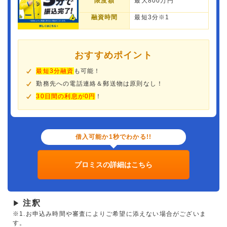
限度額
最大800万円
融資時間
最短3分※1
おすすめポイント
最短3分融資
も可能！
勤務先への電話連絡＆郵送物は原則なし！
30日間の利息が0円
！
借入可能か1秒でわかる!!
プロミスの詳細はこちら
注釈
▶
※1.お申込み時間や審査によりご希望に添えない場合がございま
す。