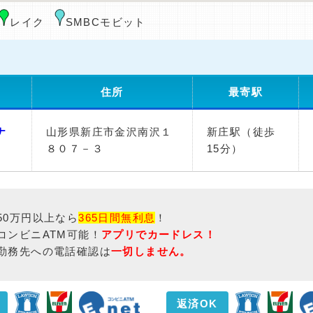
レイク
SMBCモビット
住所
最寄駅
ナ
山形県新庄市金沢南沢１
新庄駅（徒歩
８０７－３
15分）
50万円以上なら
365日間無利息
！
コンビニATM可能！
アプリでカードレス！
勤務先への電話確認は
一切しません。
返済OK