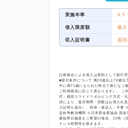
実施年率
4.5
借入限度額
最大
収入証明書
原則
口座振込による借入は原則として銀行
■貸付条件について 満20歳以上70
中に満71歳になられた時点で新たなご融
ご利用残高に応じて異なります）、 ご利
式：残高スライドリボルビング方式・元
済により、返済期間・回数はお借入れ及
入証明も提出）、担保・保証人：不要 
定紛争解決機関 ※日本貸金業協会 貸
最短即日融資をご希望の場合、21時（
ナンス時間等を除きます。