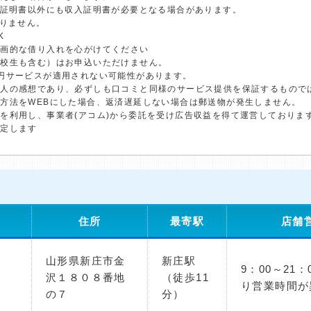
分証明書以外にも収入証明書が必要となる場合があります。
ありません。
K
計画的な借り入れを心がけてください
学校生も含む）はお申込いただけません。
円サービスが適用されない可能性があります。
個人の感想であり、必ずしも口コミと同様のサービス提供を保証するもので
方法をWEBにした場合、返済遅延しない場合は郵送物が発生しません。
を利用し、事業者(アコム)から委託を受け広告収益を得て運営しておりま
決定します
住所
最寄駅
店舗
山形県新庄市金
新庄駅
9：00～21
沢１８０８番地
（徒歩11
り営業時間が
の７
分）