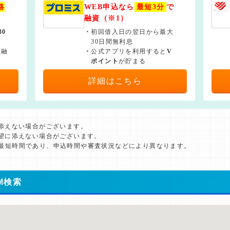
絡
WEB申込なら
最短3分
で
融資（※1）
30
・
初回借入日の翌日から最大
30日間無利息
で融
・
公式アプリを利用すると
V
ポイント
が貯まる
詳細はこちら
に添えない場合がございます。
希望に添えない場合がございます。
た最短時間であり、申込時間や審査状況などにより異なります。
M検索