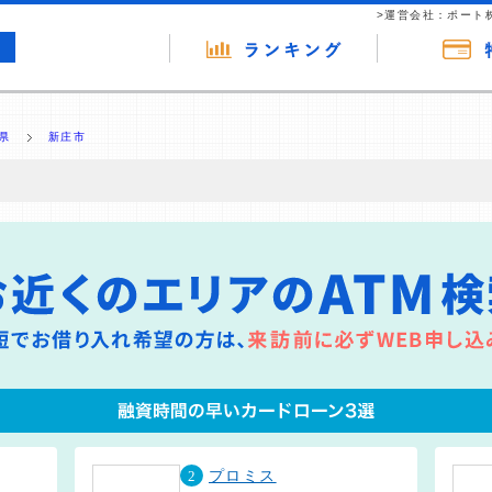
>運営会社：ポート
県
新庄市
の広告（リンク）を含む場合があります。 これらの広告を経由して読者
るという収益モデルです。 ただし、特定の商品を根拠なくPRするもので
報提供を行っています。
2
プロミス