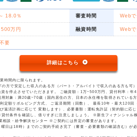
 ～ 18.0％
審査時間
Web
 500万円
融資時間
Web
不要
詳細はこちら
営業時間内に限られます。
歳以下の方で安定した収入のある方（パート・アルバイトで収入のある方も可
資を停止させていただきます。 ご融資額：1万~500万円、貸付利率：年4.5
用対象：満20歳~70歳（国内居住の方、日本の永住権を取得されている方）
利定額リボルビング方式、 ご返済期間（回数）、 最長10年・最大120
び返済計画に応じて 変動します）、必要書類：運転免許証（契約額に応じ
※貸付条件を確認し、借りすぎに注意しましょう。 ※新生フィナンシャル
金業相談・紛争解決センター ※ご契約には所定の審査があります。
日曜日は18時）までのご契約手続き完了（審査・必要書類の確認含む）が