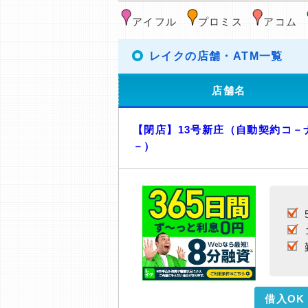
アイフル
プロミス
アコム
レイクの店舗・ATM一覧
店舗名
【閉店】13号新庄（自動契約コ－
－）
借入OK