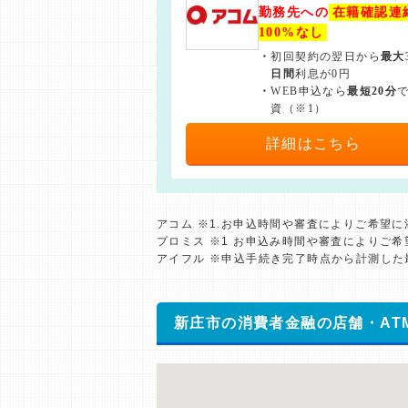
勤務先への
在籍確認連
100%なし
・
初回契約の翌日から
最大
日間
利息が0円
・
WEB申込なら
最短20分
資（※1）
詳細はこちら
アコム ※1.お申込時間や審査によりご希望
プロミス ※1 お申込み時間や審査によりご
アイフル ※申込手続き完了時点から計測し
新庄市の消費者金融の店舗・AT