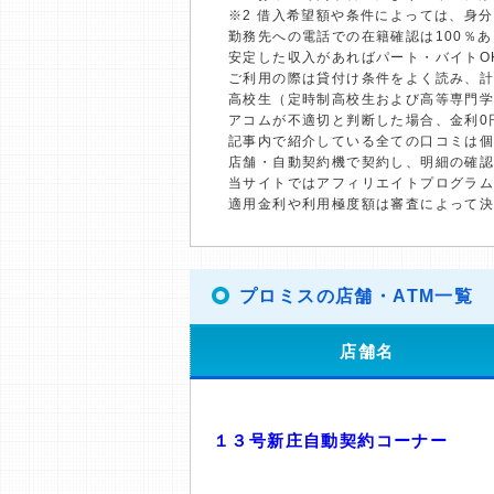
※2 借入希望額や条件によっては、身
勤務先への電話での在籍確認は100％
安定した収入があればパート・バイトO
ご利用の際は貸付け条件をよく読み、
高校生（定時制高校生および高等専門
アコムが不適切と判断した場合、金利0
記事内で紹介している全ての口コミは
店舗・自動契約機で契約し、明細の確認
当サイトではアフィリエイトプログラム
適用金利や利用極度額は審査によって
プロミスの店舗・ATM一覧
店舗名
１３号新庄自動契約コーナー