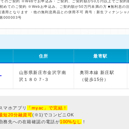
初めてのご契約 ※Webでお申込み・ご契約、ご契約額が50万円以上でご契
※初めてのご契約 ※Webお申込み、ご契約額が50万円未満の方 ■無利息
利適用となります ・他の無利息商品との併用不可 商号：新生フィナンシャ
第000003号
住所
最寄駅
山形県新庄市金沢字南
奥羽本線 新庄駅
ー
沢１８０７-３
（徒歩15分）
スマホアプリ
「myac」で完結！
最短20分融資可
(※1)でコンビニOK
勤務先への在籍確認の電話が
100%なし
！