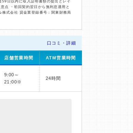
約後59日以内に収入証明書類の提出とレイ
の注意点 ・初回契約翌日から無利息適用と
ル株式会社 貸金業登録番号：関東財務局
口コミ・詳細
店舗営業時間
ATM営業時間
9:00～
24時間
21:00※