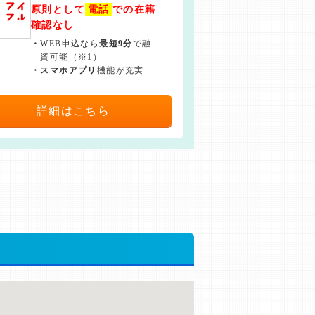
原則として
電話
での在籍
確認なし
・
WEB申込なら
最短9分
で融
資可能（※1）
・
スマホアプリ
機能が充実
詳細はこちら