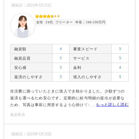
投稿日：2026年3月25日
4.8
女性
20代
フリーター
年収：100-299万円
融資額
4
審査スピード
5
融資品質
5
サービス
5
安心感
5
金利
4
返済のしやすさ
5
借入のしやすさ
5
生活費に困っていたときに借入でき助かりました。少額ずつの
返済も選べるため安心です。定期的に給与明細の提出が必要な
もっと詳しく読む
ため、写真は事前に用意するよう心掛けていました。
違反報告
投稿日：2026年3月25日