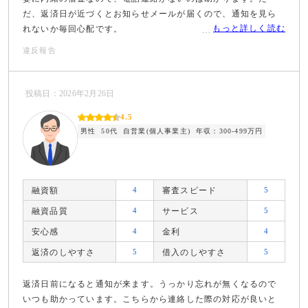
だ、返済日が近づくとお知らせメールが届くので、通知を見ら
もっと詳しく読む
れないか毎回心配です。
違反報告
投稿日：2026年2月26日
4.5
男性
50代
自営業(個人事業主)
年収：300-499万円
融資額
4
審査スピード
5
融資品質
4
サービス
5
安心感
4
金利
4
返済のしやすさ
5
借入のしやすさ
5
返済日前になると通知が来ます。うっかり忘れが無くなるので
いつも助かっています。こちらから連絡した際の対応が良いと