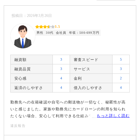
投稿日：2026年3月26日
3.5
男性
30代
会社員
年収：500-699万円
融資額
3
審査スピード
5
融資品質
3
サービス
3
安心感
4
金利
2
返済のしやすさ
4
借入のしやすさ
4
勤務先への在籍確認や自宅への郵送物が一切なく、秘匿性が高
いと感じました。家族や勤務先にカードローンの利用を知られ
もっと詳しく読む
たくない場合、安心して利用できる仕組みです。
違反報告