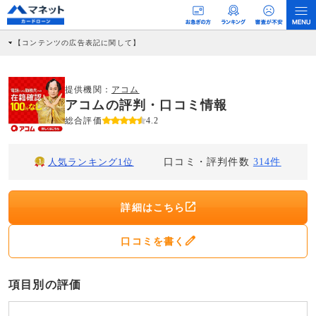
【コンテンツの広告表記に関して】
本コンテンツには、紹介している商品・商材の広告（リンク）を含む場合がありま
す。 これらの広告を経由して読者が企業ホームページを訪れ、成約が発生すると弊
社に対して企業から紹介報酬が支払われるという収益モデルです。 ただし、特定の
商品を根拠なくPRするものではなく、当編集部の調査／ユーザーへの口コミ収集な
提供機関：
アコム
どに基づき、公平性を担保した情報提供を行っています。
アコムの評判・口コミ情報
>提携企業一覧
総合評価
4.2
口コミ・評判件数
人気ランキング1位
314件
詳細はこちら
口コミを書く
項目別の評価