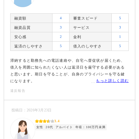
融資額
4
審査スピード
5
融資品質
3
サービス
3
安心感
2
金利
1
返済のしやすさ
5
借入のしやすさ
5
滞納すると勤務先への電話連絡や、自宅へ督促状が届くため、
借入を周囲に知られたくない人は返済日を厳守する必要がある
と思います。期日を守ることが、自身のプライバシーを守る鍵
もっと詳しく読む
になります。
違反報告
投稿日：2026年3月23日
3.4
女性
20代
アルバイト
年収：100万円未満