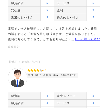
融資品質
5
サービス
5
安心感
5
金利
3
返済のしやすさ
5
借入のしやすさ
5
電話での本人確認時に、入院している旨を相談しました。費用
の話をすると「可能な限り頑張ります」と返答がありました。
もっと詳しく読む
親切に対応してくれて、とてもありがたかったです。
違反報告
投稿日：2026年2月26日
4.0
男性
30代
会社員
年収：500-699万円
融資額
4
審査スピード
5
融資品質
4
サービス
4