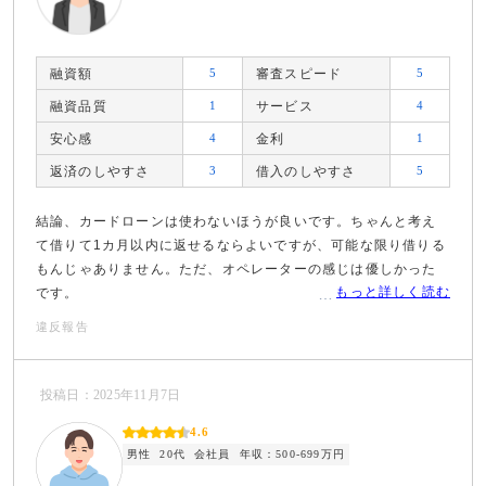
融資額
5
審査スピード
5
融資品質
1
サービス
4
安心感
4
金利
1
返済のしやすさ
3
借入のしやすさ
5
結論、カードローンは使わないほうが良いです。ちゃんと考え
て借りて1カ月以内に返せるならよいですが、可能な限り借りる
もんじゃありません。ただ、オペレーターの感じは優しかった
もっと詳しく読む
です。
違反報告
投稿日：2025年11月7日
4.6
男性
20代
会社員
年収：500-699万円