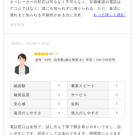
オペレーターの対応は可もなく不可もなく。在籍確認の電話は
アコムではなく、誰にも知られずに借りられる。ただ、返済に
もっと詳しく読む
遅れると知られる可能性がある点に注意。
違反報告
投稿日：2025年11月6日
3.4
女性
40代
自営業(個人事業主)
年収：100-299万円
融資額
5
審査スピード
5
融資品質
2
サービス
3
安心感
3
金利
1
返済のしやすさ
4
借入のしやすさ
4
電話窓口は女性で、話し方も丁寧で聞き取りやすいですし、話
しやすいです。対応としては安心できます。時間帯によります