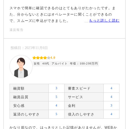
スマホで簡単に確認できるのはとてもありがたかったです。ま
た、分からないときにはオペレーターに聞くことができるの
もっと詳しく読む
で、スムーズに申込ができました。
違反報告
投稿日：2025年11月6日
4.0
女性
40代
アルバイト
年収：100-299万円
融資額
3
審査スピード
4
融資品質
5
サービス
4
安心感
4
金利
3
返済のしやすさ
5
借入のしやすさ
4
かなり前なので、はっきりとした記憶がありませんが、WEBか