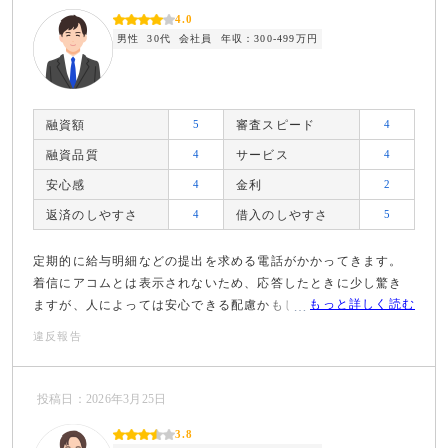
4.0
男性
30代
会社員
年収：300-499万円
融資額
5
審査スピード
4
融資品質
4
サービス
4
安心感
4
金利
2
返済のしやすさ
4
借入のしやすさ
5
定期的に給与明細などの提出を求める電話がかかってきます。
着信にアコムとは表示されないため、応答したときに少し驚き
もっと詳しく読む
ますが、人によっては安心できる配慮かもしれません。
違反報告
投稿日：2026年3月25日
3.8