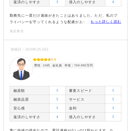
返済のしやすさ
3
借入のしやすさ
4
勤務先に一度だけ連絡がきたことはありました。ただ、私のプ
もっと詳しく読む
ライバシーを守ってくれるような配慮があり、良かったです。
違反報告
投稿日：2026年2月26日
4.6
男性
50代
会社員
年収：700-999万円
融資額
5
審査スピード
5
融資品質
5
サービス
5
安心感
5
金利
3
返済のしやすさ
4
借入のしやすさ
5
妻に内緒の借金なので、電話連絡がないのは助かります。た