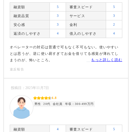
融資額
5
審査スピード
5
融資品質
3
サービス
3
安心感
3
金利
2
返済のしやすさ
4
借入のしやすさ
4
オペレーターの対応は普通で可もなく不可もない。使いやすい
とは思うが、逆に使い易すぎてお金を借りてる感覚が薄れてし
もっと詳しく読む
まうのが、怖いところ。
違反報告
投稿日：2025年11月7日
4.8
男性
20代
会社員
年収：300-499万円
融資額
4
審査スピード
5