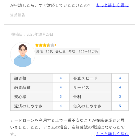
もっと詳しく読む
が申請したら、すぐ対応していただけたので、助かりました。
違反報告
投稿日：2025年10月23日
3.9
男性
20代
会社員
年収：300-499万円
融資額
4
審査スピード
4
融資品質
4
サービス
4
安心感
3
金利
3
返済のしやすさ
4
借入のしやすさ
5
カードローンを利用する上で一番不安なことが在籍確認だと思
いました。ただ、アコムの場合、在籍確認の電話はなかったで
もっと詳しく読む
す。