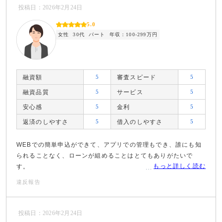
投稿日：2026年2月24日
5.0
女性
30代
パート
年収：100-299万円
融資額
5
審査スピード
5
融資品質
5
サービス
5
安心感
5
金利
5
返済のしやすさ
5
借入のしやすさ
5
WEBでの簡単申込ができて、アプリでの管理もでき、誰にも知
られることなく、ローンが組めることはとてもありがたいで
もっと詳しく読む
す。
違反報告
投稿日：2026年2月24日