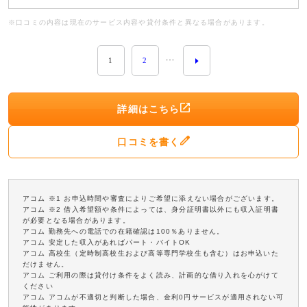
※口コミの内容は現在のサービス内容や貸付条件と異なる場合があります。
…
1
2
詳細はこちら
口コミを書く
アコム ※1 お申込時間や審査によりご希望に添えない場合がございます。
アコム ※2 借入希望額や条件によっては、身分証明書以外にも収入証明書
が必要となる場合があります。
アコム 勤務先への電話での在籍確認は100％ありません。
アコム 安定した収入があればパート・バイトOK
アコム 高校生（定時制高校生および高等専門学校生も含む）はお申込いた
だけません。
アコム ご利用の際は貸付け条件をよく読み、計画的な借り入れを心がけて
ください
アコム アコムが不適切と判断した場合、金利0円サービスが適用されない可