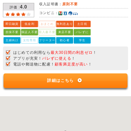
収入証明書：
原則不要
4.0
評価 :
コンビニ：
即日融資
低金利
おまとめ
無利息あり
土日祝
担保不要
保証人不要
収入書不要
来店不要
バレずに
主婦向け
女性専用
フリーター
初心者
学生
はじめての利用なら
最大30日間の利息ゼロ
！
アプリが充実！
バレずに使える
！
電話や郵送物に配慮！
顧客満足度が高い
！
詳細はこちら