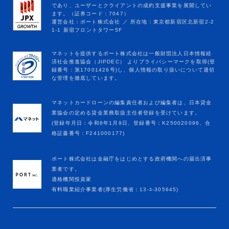
マネットカードローンの編集責任者および編集者は、日本貸金
業協会の定める貸金業務取扱主任者登録を受けています。
(登録年月日：令和8年1月9日、登録番号：K250020096、合
格証書番号：F241000177)
ポート株式会社は金融庁をはじめとする政府機関への届出済事
業者です。
適格機関投資家
有料職業紹介事業者(厚生労働省：13-ﾕ-305645)