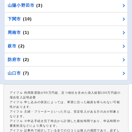
山陽小野田市
(3)
下関市
(10)
周南市
(1)
萩市
(2)
防府市
(2)
山口市
(7)
アイフル 利用限度額が50万円超、且つ他社を含めた借入総額100万円超の
場合収入証明必要
アイフル 申し込みの状況によっては、希望に沿った融資を得られない可能
性があります。
アイフル 主婦・フリーターといった方は、安定収入がある方のみが対象と
なります。
アイフル ※申込手続き完了時点から計測した最短時間であり、申込時間や
審査状況などにより異なります。
アイフル 記事内で紹介している全ての口コミは個人の感想であり、必ずし