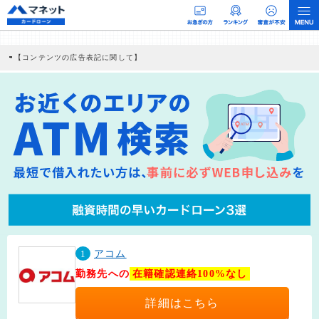
【コンテンツの広告表記に関して】
本コンテンツには、紹介している商品・商材の広告（リンク）を含む場合がありま
す。 これらの広告を経由して読者が企業ホームページを訪れ、成約が発生すると弊
社に対して企業から紹介報酬が支払われるという収益モデルです。 ただし、特定の
商品を根拠なくPRするものではなく、当編集部の調査／ユーザーへの口コミ収集な
どに基づき、公平性を担保した情報提供を行っています。
>提携企業一覧
1
アコム
勤務先への
在籍確認連絡100%なし
詳細はこちら