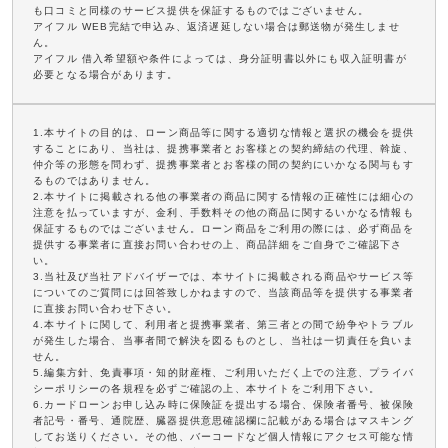
も口コミと同様のサービス提供を保証するものではございません。
アイフル WEB完結で申込み、返済遅延しない場合は郵送物が発生しませ
ん。
アイフル 借入希望額や条件によっては、身分証明書以外にも収入証明書が
必要となる場合があります。
1.本サイトの目的は、ローン商品等に関する適切な情報と選択の機会を提供
することにあり、当社は、提携事業者とお客様との契約締結の代理、斡旋、
仲介等の形態を問わず、提携事業者とお客様の間の契約にいかなる関与もす
るものではありません。
2.本サイトに掲載される他の事業者の商品に関する情報の正確性には細心の
注意を払っていますが、金利、手数料その他の商品に関するいかなる情報も
保証するものではございません。ローン商品をご利用の際には、必ず商品を
提供する事業者に直接お問い合わせの上、商品詳細をご自身でご確認下さ
い。
3.当社及び当社アドバイザーでは、本サイトに掲載される商品やサービス等
についてのご質問には回答致しかねますので、当該商品等を提供する事業者
に直接お問い合わせ下さい。
4.本サイトに関して、利用者と提携事業者、第三者との間で紛争やトラブル
が発生した場合、当事者間で解決を図るものとし、当社は一切責任を負いま
せん。
5.編集方針、免責事項・知的財産権、ご利用いただく上での注意、プライバ
シーポリシーの各規程を必ずご確認の上、本サイトをご利用下さい。
6.カードローンお申し込み時に保険証を提出する場合、保険者番号、被保険
者記号・番号、通院歴、臓器提供意思確認欄に記載がある場合はマスキング
してお送りください。その他、バーコードなど個人情報にアクセス可能な情