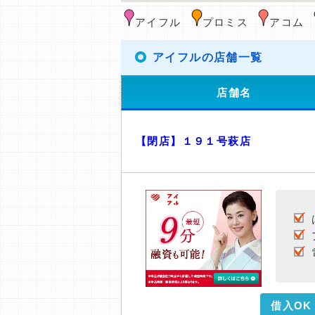
アイフル
プロミス
アコム
アイフルの店舗一覧
店舗名
【閉店】１９１号萩店
借入OK