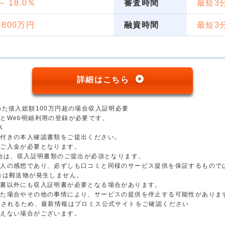
 ～ 18.0％
審査時間
最短3
 800万円
融資時間
最短3
詳細はこちら
めた借入総額100万円超の場合収入証明必要
とWeb明細利用の登録が必要です。
K
真付きの本人確認書類をご提出ください。
のご入金が必要となります。
場合は、収入証明書類のご提出が必須となります。
個人の感想であり、必ずしも口コミと同様のサービス提供を保証するもので
合は郵送物が発生しません。
明書以外にも収入証明書が必要となる場合があります。
した場合やその他の事情により、サービスの提供を停止する可能性がありま
更されるため、最新情報はプロミス公式サイトをご確認ください
添えない場合がございます。