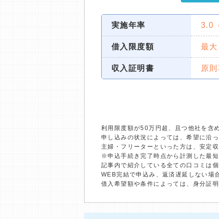
実施年率
3.0
借入限度額
最大
収入証明書
原則
利用限度額が50万円超、且つ他社を含
申し込みの状況によっては、希望に沿
主婦・フリーターといった方は、安定
※申込手続き完了時点から計測した最
記事内で紹介している全ての口コミは
WEB完結で申込み、返済遅延しない場
借入希望額や条件によっては、身分証