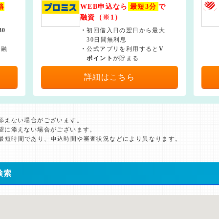
絡
WEB申込なら
最短3分
で
融資（※1）
30
・
初回借入日の翌日から最大
30日間無利息
で融
・
公式アプリを利用すると
V
ポイント
が貯まる
詳細はこちら
に添えない場合がございます。
希望に添えない場合がございます。
た最短時間であり、申込時間や審査状況などにより異なります。
検索