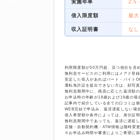
実施年率
2.5
借入限度額
最大
収入証明書
なし
利用限度額が50万円超、且つ他社を含
無利息サービスのご利用にはメアド登録
安定した収入があればパート・バイトO
運転免許証を提出できない方は、顔写
無利息期間中に、残高に応じた返済額
お申込時の年齢が18歳および19歳の
記事内で紹介している全ての口コミは
WEB完結で申込み、返済遅延しない場
借入希望額や条件によっては、身分証
無利息期間中であっても、返済に遅延
店舗・自動契約機・ATM情報は随時変
※お申込み時間や審査によりご希望に