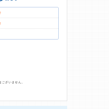
分
分
はございません。