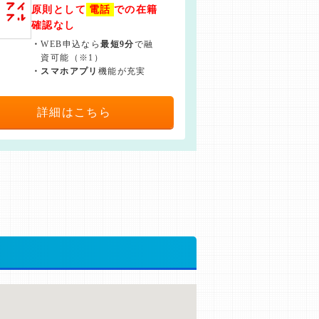
原則として
電話
での在籍
確認なし
・
WEB申込なら
最短9分
で融
資可能（※1）
・
スマホアプリ
機能が充実
詳細はこちら