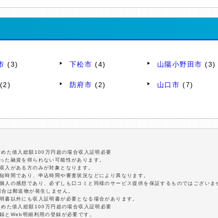
市
(3)
下松市
(4)
山陽小野田市
(3)
(2)
防府市
(2)
山口市
(7)
含めた借入総額100万円超の場合収入証明必要
沿った融資を得られない可能性があります。
定収入がある方のみが対象となります。
最短時間であり、申込時間や審査状況などにより異なります。
は個人の感想であり、必ずしも口コミと同様のサービス提供を保証するものではございま
場合は郵送物が発生しません。
証明書以外にも収入証明書が必要となる場合があります。
含めた借入総額100万円超の場合収入証明必要
録とWeb明細利用の登録が必要です。