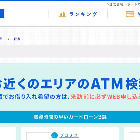
>運営会社：ポート
県
萩市
の広告（リンク）を含む場合があります。 これらの広告を経由して読者
るという収益モデルです。 ただし、特定の商品を根拠なくPRするもので
報提供を行っています。
2
プロミス