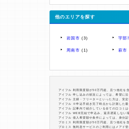
他のエリアを探す
岩国市
(3)
宇部
周南市
(1)
萩市
アイフル 利用限度額が50万円超、且つ他社を
アイフル 申し込みの状況によっては、希望に
アイフル 主婦・フリーターといった方は、安
アイフル ※申込手続き完了時点から計測した
アイフル 記事内で紹介している全ての口コミ
アイフル WEB完結で申込み、返済遅延しない
アイフル 借入希望額や条件によっては、身分
プロミス 利用限度額が50万円超、且つ他社を
プロミス 無利息サービスのご利用にはメアド登