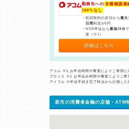
勤務先への
在籍確認連
100%なし
・
初回契約の翌日から
最大
日間
利息が0円
・
WEB申込なら
最短20分
資（※1）
詳細はこちら
アコム ※1.お申込時間や審査によりご希望
プロミス ※1 お申込み時間や審査によりご
アイフル ※申込手続き完了時点から計測し
萩市の消費者金融の店舗・ATM