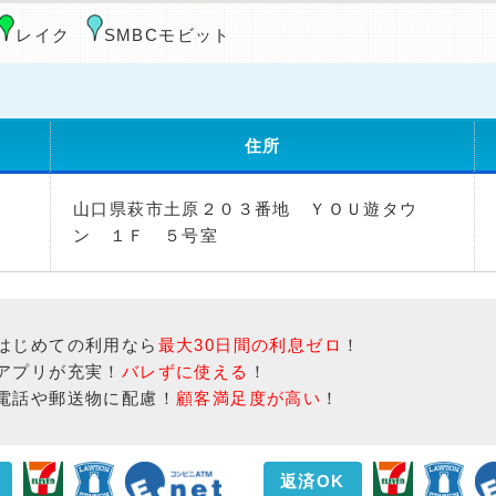
レイク
SMBCモビット
住所
山口県萩市土原２０３番地 ＹＯＵ遊タウ
ン １Ｆ ５号室
はじめての利用なら
最大30日間の利息ゼロ
！
アプリが充実！
バレずに使える
！
電話や郵送物に配慮！
顧客満足度が高い
！
返済OK