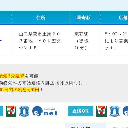
住所
最寄駅
店舗
山口県萩市土原２０
東萩駅
9：00～2
ー
３番地 ＹＯＵ遊タ
（徒歩
により営
ウン１Ｆ
16分）
ます。
最短3分融資
も可能！
勤務先への電話連絡＆郵送物は原則なし！
30日間の利息が0円
！
返済OK