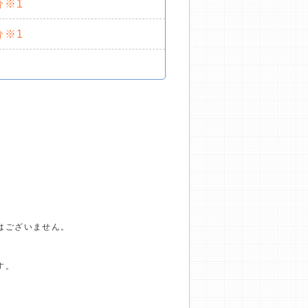
分※1
分※1
はございません。
す。