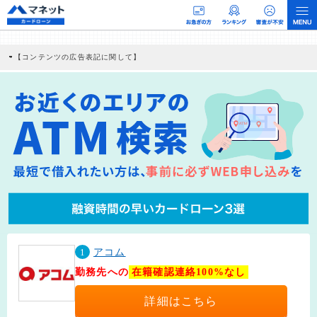
【コンテンツの広告表記に関して】
本コンテンツには、紹介している商品・商材の広告（リンク）を含む場合がありま
す。 これらの広告を経由して読者が企業ホームページを訪れ、成約が発生すると弊
社に対して企業から紹介報酬が支払われるという収益モデルです。 ただし、特定の
商品を根拠なくPRするものではなく、当編集部の調査／ユーザーへの口コミ収集な
どに基づき、公平性を担保した情報提供を行っています。
>提携企業一覧
1
アコム
勤務先への
在籍確認連絡100%なし
詳細はこちら