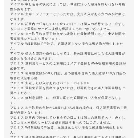
アイフル 申し込みの状況によっては、希望に沿った融資を得られない可能
性があります。
アイフル 主婦・フリーターといった方は、安定収入がある方のみが対象と
なります。
アイフル 記事内で紹介している全ての口コミは個人の感想であり、必ずし
も口コミと同様のサービス提供を保証するものではございません。
アイフル ※申込手続き完了時点から計測した最短時間であり、申込時間や
審査状況などにより異なります。
アイフル WEB完結で申込み、返済遅延しない場合は郵送物が発生しませ
ん。
アイフル 借入希望額や条件によっては、身分証明書以外にも収入証明書が
必要となる場合があります。
プロミス 無利息サービスのご利用にはメアド登録とWeb明細利用の登録が
必要です。
プロミス 利用限度額が50万円超、且つ他社を含めた借入総額100万円超の
場合収入証明必要
プロミス 安定した収入があればパート・バイトOK
プロミス 運転免許証を提出できない方は、顔写真付きの本人確認書類をご
提出ください。
プロミス 無利息期間中に、残高に応じた返済額のご入金が必要となりま
す。
プロミス お申込時の年齢が18歳および19歳の場合は、収入証明書類のご提
出が必須となります。
プロミス 記事内で紹介している全ての口コミは個人の感想であり、必ずし
も口コミと同様のサービス提供を保証するものではございません。
プロミス WEB完結で申込み、返済遅延しない場合は郵送物が発生しませ
ん。
プロミス 借入希望額や条件によっては、身分証明書以外にも収入証明書が