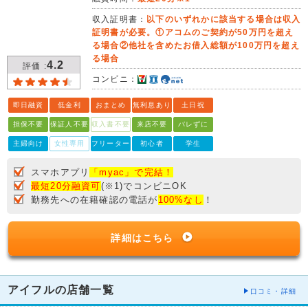
収入証明書：
以下のいずれかに該当する場合は収入
証明書が必要。①アコムのご契約が50万円を超え
る場合②他社を含めたお借入総額が100万円を超え
る場合
4.2
評価 :
コンビニ：
即日融資
低金利
おまとめ
無利息あり
土日祝
担保不要
保証人不要
収入書不要
来店不要
バレずに
主婦向け
女性専用
フリーター
初心者
学生
スマホアプリ
「myac」で完結！
最短20分融資可
(※1)でコンビニOK
勤務先への在籍確認の電話が
100%なし
！
詳細はこちら
アイフルの店舗一覧
口コミ・詳細