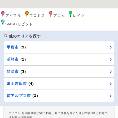
アイフル
プロミス
アコム
レイク
SMBCモビット
他のエリアを探す
甲府市
(9)
韮崎市
(1)
笛吹市
(3)
富士吉田市
(4)
南アルプス市
(3)
アイフル 利用限度額が50万円超、且つ他社を含めた借入総額100万円超の
場合収入証明必要