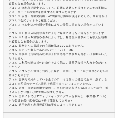
必要となる場合があります。
プロミス 無利息期間中であっても、返済に遅延した場合やその他の事情に
より、サービスの提供を停止する可能性があります。
プロミス 店舗・自動契約機・ATM情報は随時変更されるため、最新情報は
プロミス公式サイトをご確認ください
プロミス ※お申込み時間や審査によりご希望に添えない場合がございま
す。
アコム ※1 お申込時間や審査によりご希望に添えない場合がございます。
アコム ※2 借入希望額や条件によっては、身分証明書以外にも収入証明書
が必要となる場合があります。
アコム 勤務先への電話での在籍確認は100％ありません。
アコム 安定した収入があればパート・バイトOK
アコム 高校生（定時制高校生および高等専門学校生も含む）はお申込いた
だけません。
アコム ご利用の際は貸付け条件をよく読み、計画的な借り入れを心がけて
ください
アコム アコムが不適切と判断した場合、金利0円サービスが適用されない可
能性があります。
アコム 記事内で紹介している全ての口コミは個人の感想であり、必ずしも
口コミと同様のサービス提供を保証するものではございません。
アコム 店舗・自動契約機で契約し、明細の確認方法をWEBにした場合、返
済遅延しない場合は郵送物が発生しません。
アコム 当サイトではアフィリエイトプログラムを利用し、事業者(アコム)
から委託を受け広告収益を得て運営しております
アコム 適用金利や利用極度額は審査によって決定します