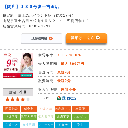
【閉店】１３９号富士吉田店
最寄駅：富士急ハイランド駅（徒歩17分）
山梨県富士吉田市松山１５６２－１ 五樹店舗１Ｆ
店舗営業時間：8:00～22:00
詳細はこちら
実質年率：
3.0 ～ 18.0％
借入限度額：
最大 800万円
審査時間：
最短9分
融資時間：
最短9分
収入証明書：
原則不要
4.0
評価 :
コンビニ：
即日融資
低金利
おまとめ
無利息あり
土日祝
担保不要
保証人不要
収入書不要
来店不要
バレずに
主婦向け
女性専用
フリーター
初心者
学生