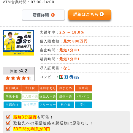
ATM営業時間：07:00-24:00
詳細はこちら
実質年率：
2.5 ～ 18.0％
借入限度額：
最大 800万円
審査時間：
最短3分※1
融資時間：
最短3分※1
収入証明書：
なし
4.2
評価 :
コンビニ：
即日融資
土日祝
無利息あり
おまとめ
低金利
来店不要
収入書不要
保証人不要
担保不要
バレずに
主婦向け
女性専用
フリーター
初心者
学生
最短3分融資
も可能！
勤務先への電話連絡＆郵送物は原則なし！
30日間の利息が0円
！