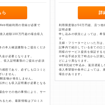
ちら
詳
Web明細利用の登録が必要で
利用限度額が50万円超、且つ他
証明必要
借入総額100万円超の場合収入
申し込みの状況によっては、希
す。
主婦・フリーターといった方は
きの本人確認書類をご提出くださ
記事内で紹介している全ての口
同様のサービス提供を保証する
入金が必要となります。
※申込手続き完了時点から計測
は、収入証明書類のご提出が必須
どにより異なります。
WEB完結で申込み、返済遅延し
の感想であり、必ずしも口コミと
借入希望額や条件によっては、
ざいません。
場合があります。
は郵送物が発生しません。
以外にも収入証明書が必要となる
場合やその他の事情により、サー
されるため、最新情報はプロミス