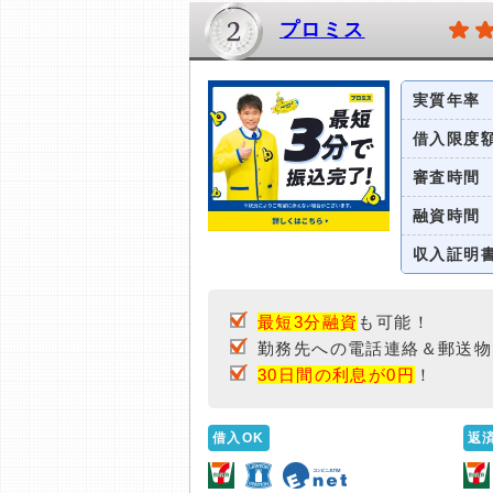
プロミス
実質年率
借入限度
審査時間
融資時間
収入証明
最短3分融資
も可能！
勤務先への電話連絡＆郵送物
30日間の利息が0円
！
借入OK
返