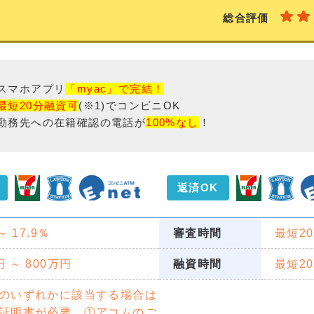
報提供を行っています。
総合評価
スマホアプリ
「myac」で完結！
最短20分融資可
(※1)でコンビニOK
勤務先への在籍確認の電話が
100%なし
！
返済OK
 ～ 17.9％
審査時間
最短2
円 ～ 800万円
融資時間
最短2
のいずれかに該当する場合は
証明書が必要。①アコムのご