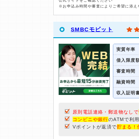
公式サイトをご確認ください
※お申込み時間や審査によりご希望に添え
SMBCモビット
実質年率
借入限度
審査時間
融資時間
収入証明
原則電話連絡・郵送物なしで
コンビニや銀行
のATMで利
Vポイントが返済で
貯まる！