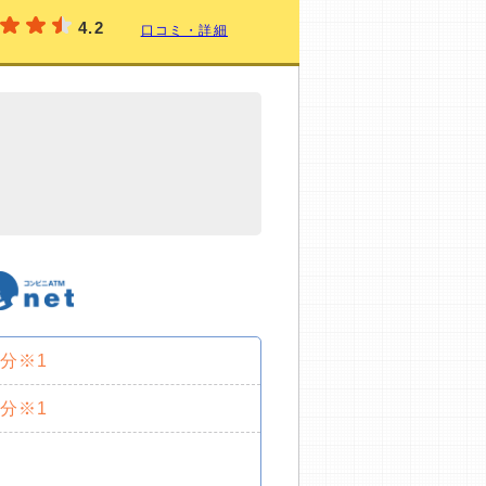
4.2
口コミ・詳細
0分※1
0分※1