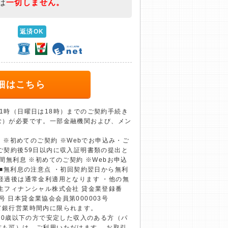
は
一切しません。
返済OK
細はこちら
1時（日曜日は18時）までのご契約手続き
む）が必要です。一部金融機関および、メン
息 ※初めてのご契約 ※Webでお申込み・ご
ご契約後59日以内に収入証明書類の提出と
間無利息 ※初めてのご契約 ※Webお申込
 ■無利息の注意点 ・初回契約翌日から無利
経過後は通常金利適用となります ・他の無
生フィナンシャル株式会社 貸金業登録番
4号 日本貸金業協会会員第000003号
て銀行営業時間内に限られます。
上70歳以下の方で安定した収入のある方（パ
方も可）は、ご利用いただけます。 お取引