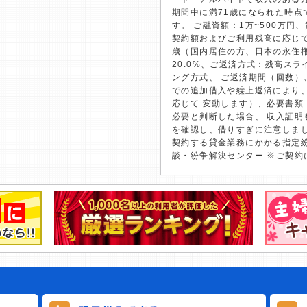
期間中に満71歳になられた時点
す。 ご融資額：1万~500万円、
契約額およびご利用残高に応じて
歳（国内居住の方、日本の永住
20.0%、ご返済方式：残高ス
ング方式、 ご返済期間（回数）、
での追加借入や繰上返済により
応じて 変動します）、必要書
必要と判断した場合、 収入証明
を確認し、借りすぎに注意しま
契約する貸金業務にかかる指定紛
談・紛争解決センター ※ご契約