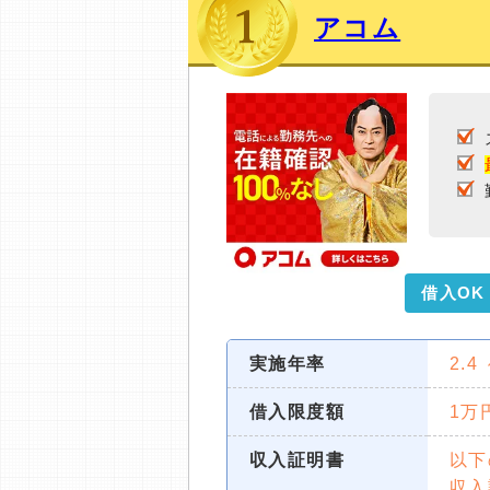
ミ収集などに基づき、公平性を担保した情
アコム
>提携企業一覧
借入OK
実施年率
2.4
借入限度額
1万
収入証明書
以下
収入