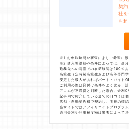
契約
社を
を超
※1 お申込時間や審査によりご希望に
※2 借入希望額や条件によっては、身
勤務先への電話での在籍確認は100％
高校生（定時制高校生および高等専門
安定した収入があればパート・バイトO
ご利用の際は貸付け条件をよく読み、
アコムが不適切と判断した場合、金利0
記事内で紹介している全ての口コミは
店舗・自動契約機で契約し、明細の確認
当サイトではアフィリエイトプログラム
適用金利や利用極度額は審査によって