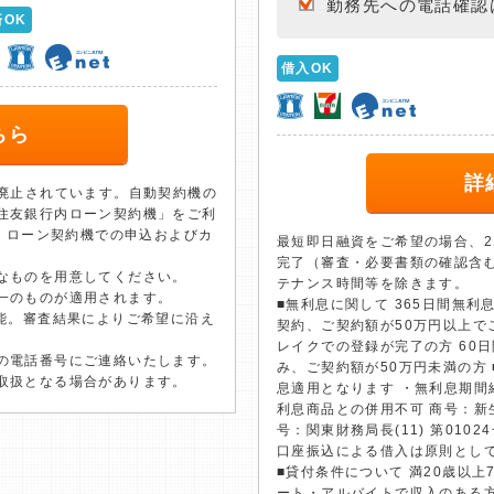
勤務先への電話確認
済OK
借入OK
ちら
詳
て廃止されています。自動契約機の
住友銀行内ローン契約機」をご利
は、ローン契約機での申込およびカ
最短即日融資をご希望の場合、2
完了（審査・必要書類の確認含
なものを用意してください。
テナンス時間等を除きます。
一のものが適用されます。
■無利息に関して 365日間無利
可能。審査結果によりご希望に沿え
契約、ご契約額が50万円以上で
レイクでの登録が完了の方 60日
の電話番号にご連絡いたします。
み、ご契約額が50万円未満の方
取扱となる場合があります。
息適用となります ・無利息期間
利息商品との併用不可 商号：新
号：関東財務局長(11) 第0102
口座振込による借入は原則とし
■貸付条件について 満20歳以
ート・アルバイトで収入のある