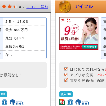
アイフル
4.2
口コミ・詳細
2.5 ～ 18.0％
額
最大 800万円
最短3分※1
最短3分※1
書
なし
はじめての利用なら
は原則なし！
アプリが充実！
バレ
電話や郵送物に配慮
済OK
借入OK