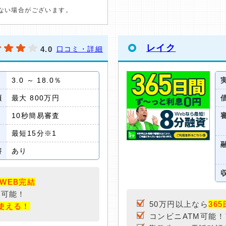
ない場合がございます。
レイク
4.0
口コミ・詳細
3.0 ～ 18.0％
額
最大 800万円
10秒簡易審査
最短15分※1
書
あり
WEB完結
用可能！
50万円以上なら
36
使える！
コンビニATM可能！