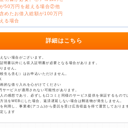
が50万円を超える場合②他
含めたお借入総額が100万円
える場合
詳細はこちら
添えない場合がございます。
分証明書以外にも収入証明書が必要となる場合があります。
ありません。
学校生も含む）はお申込いただけません。
K
計画的な借り入れを心がけてください
円サービスが適用されない可能性があります。
個人の感想であり、必ずしも口コミと同様のサービス提供を保証するもので
方法をWEBにした場合、返済遅延しない場合は郵送物が発生しません。
を利用し、事業者(アコム)から委託を受け広告収益を得て運営しておりま
決定します