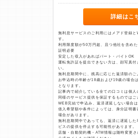
詳細はこ
無利息サービスのご利用にはメアド登録と
す。
利用限度額が50万円超、且つ他社を含めた
証明必要
安定した収入があればパート・バイトOK
運転免許証を提出できない方は、顔写真付
い。
無利息期間中に、残高に応じた返済額のご
お申込時の年齢が18歳および19歳の場合
となります。
記事内で紹介している全ての口コミは個人
同様のサービス提供を保証するものではご
WEB完結で申込み、返済遅延しない場合
借入希望額や条件によっては、身分証明書
場合があります。
無利息期間中であっても、返済に遅延した
ビスの提供を停止する可能性があります。
店舗・自動契約機・ATM情報は随時変更