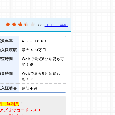
3.8
口コミ・詳細
実質年率
4.5 ～ 18.0％
借入限度額
最大 500万円
審査時間
Webで最短8分融資も可
能！※
融資時間
Webで最短8分融資も可
能！※
収入証明書
原則不要
5日間無利息
！
アプリでカードレス！