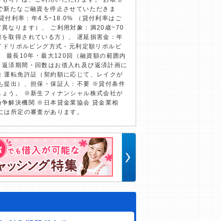
で新たなご融資を停止させていただきま
貸付利率：年4.5~18.0% （貸付利率はご
異なります）、 ご利用対象：満20歳~70
権を取得されている方）、 遅延損害金：年
ライドリボルビング方式・元利定額リボルビ
 最長10年・最大120回（融資額の範囲内
、返済期間・回数はお借入れ及び返済計画に
類：運転免許証（契約額に応じて、レイクが
も提出）、担保・保証人：不要 ※貸付条件
しょう。 ※新生フィナンシャル株式会社が
争解決機関 ※日本貸金業協会 貸金業相
には所定の審査があります。