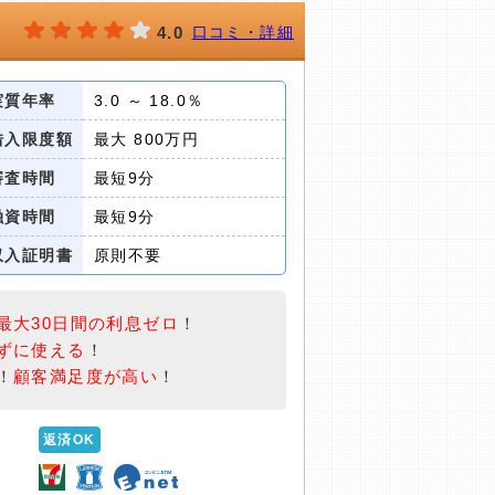
4.0
口コミ・詳細
実質年率
3.0 ～ 18.0％
借入限度額
最大 800万円
審査時間
最短9分
融資時間
最短9分
収入証明書
原則不要
最大30日間の利息ゼロ
！
ずに使える
！
！
顧客満足度が高い
！
返済OK