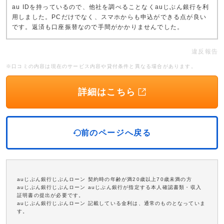
au IDを持っているので、他社を調べることなくauじぶん銀行を利
用しました。PCだけでなく、スマホからも申込ができる点が良い
です。返済も口座振替なので手間がかかりませんでした。
違反報告
※口コミの内容は現在のサービス内容や貸付条件と異なる場合があります。
詳細はこちら
前のページへ戻る
auじぶん銀行じぶんローン 契約時の年齢が満20歳以上70歳未満の方
auじぶん銀行じぶんローン auじぶん銀行が指定する本人確認書類・収入
証明書の提出が必要です。
auじぶん銀行じぶんローン 記載している金利は、通常のものとなっていま
す。