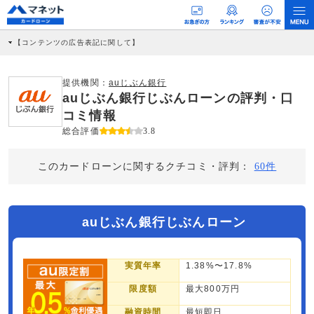
【コンテンツの広告表記に関して】
本コンテンツには、紹介している商品・商材の広告（リンク）を含む場合がありま
す。 これらの広告を経由して読者が企業ホームページを訪れ、成約が発生すると弊
社に対して企業から紹介報酬が支払われるという収益モデルです。 ただし、特定の
提供機関：
auじぶん銀行
商品を根拠なくPRするものではなく、当編集部の調査／ユーザーへの口コミ収集な
auじぶん銀行じぶんローンの評判・口
どに基づき、公平性を担保した情報提供を行っています。
>提携企業一覧
コミ情報
総合評価
3.8
このカードローンに関するクチコミ・評判：
60件
auじぶん銀行じぶんローン
実質年率
1.38%〜17.8%
限度額
最大800万円
融資時間
最短即日