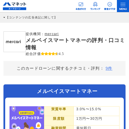
【コンテンツの広告表記に関して】
本コンテンツには、紹介している商品・商材の広告（リンク）を含む場合がありま
す。 これらの広告を経由して読者が企業ホームページを訪れ、成約が発生すると弊
社に対して企業から紹介報酬が支払われるという収益モデルです。 ただし、特定の
提供機関：
mercari
商品を根拠なくPRするものではなく、当編集部の調査／ユーザーへの口コミ収集な
メルペイスマートマネーの評判・口コミ
どに基づき、公平性を担保した情報提供を行っています。
>提携企業一覧
情報
総合評価
4.5
このカードローンに関するクチコミ・評判：
9件
メルペイスマートマネー
実質年率
3.0%〜15.0%
限度額
1万円〜30万円
融資時間
最短即日