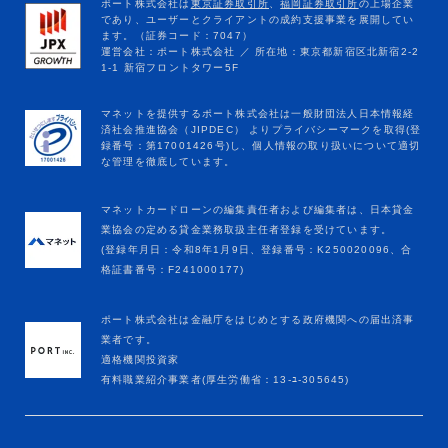
マネットカードローンの編集責任者および編集者は、日本貸金
業協会の定める貸金業務取扱主任者登録を受けています。
(登録年月日：令和8年1月9日、登録番号：K250020096、合
格証書番号：F241000177)
ポート株式会社は金融庁をはじめとする政府機関への届出済事
業者です。
適格機関投資家
有料職業紹介事業者(厚生労働省：13-ﾕ-305645)