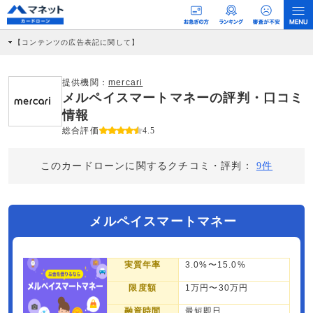
【コンテンツの広告表記に関して】
本コンテンツには、紹介している商品・商材の広告（リンク）を含む場合がありま
す。 これらの広告を経由して読者が企業ホームページを訪れ、成約が発生すると弊
社に対して企業から紹介報酬が支払われるという収益モデルです。 ただし、特定の
提供機関：
mercari
商品を根拠なくPRするものではなく、当編集部の調査／ユーザーへの口コミ収集な
メルペイスマートマネーの評判・口コミ
どに基づき、公平性を担保した情報提供を行っています。
>提携企業一覧
情報
総合評価
4.5
このカードローンに関するクチコミ・評判：
9件
メルペイスマートマネー
実質年率
3.0%〜15.0%
限度額
1万円〜30万円
融資時間
最短即日