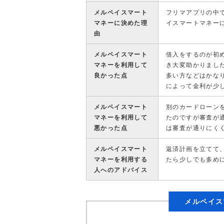
メルペイスマート
フリマアプリの中
マネーに決めた理
イスマートマネー
由
メルペイスマート
借入をするのが初
マネーを利用して
き大変助かりまし
良かった点
多い方などはかな
によって金利が少
メルペイスマート
別のカードローン
マネーを利用して
たのですが審査が
悪かった点
は審査が通りにく
メルペイスマート
返済計画を立てて
マネーを利用する
たら少しでも多め
人へのアドバイス
メルペイス