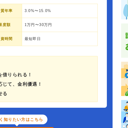
実質年率
3.0%〜15.0%
限度額
1万円〜30万円
融資時間
最短即日
を借りられる！
応じて、金利優遇！
せる
く知りたい方はこちら