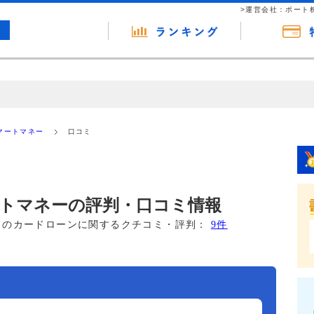
>運営会社：ポート
の広告（リンク）を含む場合があります。 これらの広告を経由して読者
るという収益モデルです。 ただし、特定の商品を根拠なくPRするもので
マートマネー
口コミ
報提供を行っています。
トマネーの評判・口コミ情報
このカードローンに関するクチコミ・評判：
9件