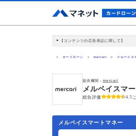
【コンテンツの広告表記に関して】
本コンテンツには、紹介している商品・商材
と弊社に対して企業から紹介報酬が支払われ
カードローン
mercari
メルペイス
ミ収集などに基づき、公平性を担保した情
>提携企業一覧
提供機関：
mercari
メルペイスマー
総合評価
4.5
メルペイスマートマネー