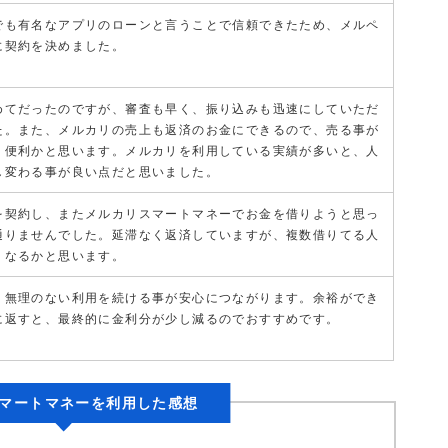
でも有名なアプリのローンと言うことで信頼できたため、メルペ
に契約を決めました。
めてだったのですが、審査も早く、振り込みも迅速にしていただ
た。また、メルカリの売上も返済のお金にできるので、売る事が
り便利かと思います。メルカリを利用している実績が多いと、人
し変わる事が良い点だと思いました。
を契約し、またメルカリスマートマネーでお金を借りようと思っ
通りませんでした。延滞なく返済していますが、複数借りてる人
くなるかと思います。
、無理のない利用を続ける事が安心につながります。余裕ができ
に返すと、最終的に金利分が少し減るのでおすすめです。
マートマネーを利用した感想