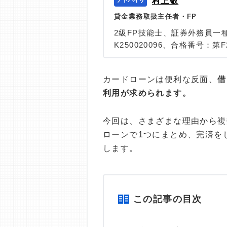
村上敬
貸金業務取扱主任者・FP
2級FP技能士、証券外務員一
K250020096、合格番号：第F2
大学を卒業後、証券外務員一
険など、多くの金融領域にお
カードローンは便利な反面、
借
は計2000本以上。ローン利
利用が求められます。
識と事実に基づいた信頼性の
＞＞公式ページ
今回は、さまざまな理由から複
ローンで1つにまとめ、完済を
します。
この記事の目次