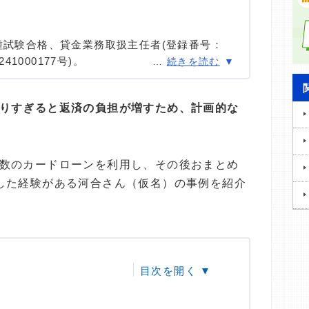
種試験合格、貸金業務取扱主任者(登録番号：
41000177号)。
…
続きを読む
種試験に合格。カードローン、FX、不動産、保
ける情報メディアの編集・監修に携わり、実績
りすぎると返済の負担が増すため、計画的な
用者へのインタビューなども多数実施し、専門知
高い情報発信を心がけている。
数のカードローンを利用し、その後おまとめ
した経験がある河合さん（仮名）の事例を紹介