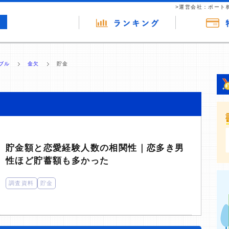
>運営会社：ポート
ブル
金欠
貯金
貯金額と恋愛経験人数の相関性｜恋多き男
性ほど貯蓄額も多かった
調査資料
貯金