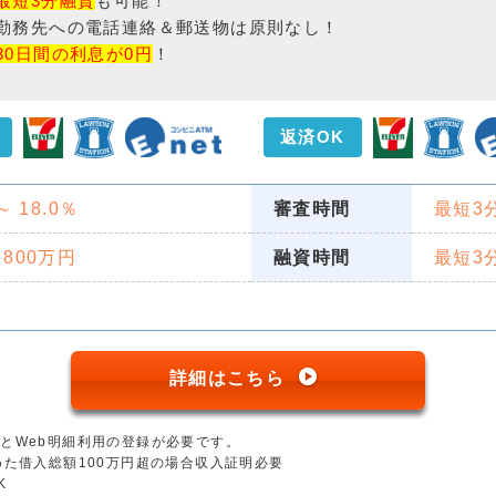
最短3分融資
も可能！
勤務先への電話連絡＆郵送物は原則なし！
30日間の利息が0円
！
返済OK
 ～ 18.0％
審査時間
最短3
 800万円
融資時間
最短3
詳細はこちら
とWeb明細利用の登録が必要です。
めた借入総額100万円超の場合収入証明必要
K