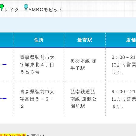
レイク
SMBCモビット
住所
最寄駅
店
青森県弘前市大
9：00～2
奥羽本線 撫
ナー
字城東北４丁目
により営
牛子駅
５番３号
ます。
青森県弘前市大
弘南鉄道弘
9：00～2
ナー
字高田５－２－
南線 運動公
により営
２
園前駅
ます。