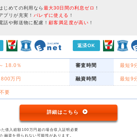
はじめての利用なら
最大30日間の利息ゼロ
！
アプリが充実！
バレずに使える
！
電話や郵送物に配慮！
顧客満足度が高い
！
返済OK
 ～ 18.0％
審査時間
最短9
 800万円
融資時間
最短9
不要
詳細はこちら
めた借入総額100万円超の場合収入証明必要
った融資を得られない可能性があります。