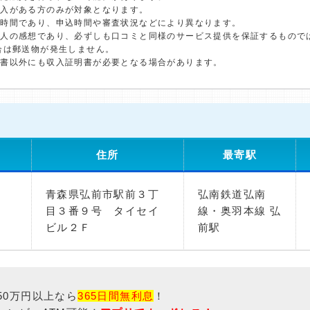
収入がある方のみが対象となります。
短時間であり、申込時間や審査状況などにより異なります。
個人の感想であり、必ずしも口コミと同様のサービス提供を保証するもので
合は郵送物が発生しません。
明書以外にも収入証明書が必要となる場合があります。
住所
最寄駅
青森県弘前市駅前３丁
弘南鉄道弘南
目３番９号 タイセイ
線・奥羽本線 弘
ビル２Ｆ
前駅
50万円以上なら
365日間無利息
！