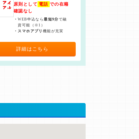
原則として
電話
での在籍
確認なし
・
WEB申込なら
最短9分
で融
資可能（※1）
・
スマホアプリ
機能が充実
詳細はこちら