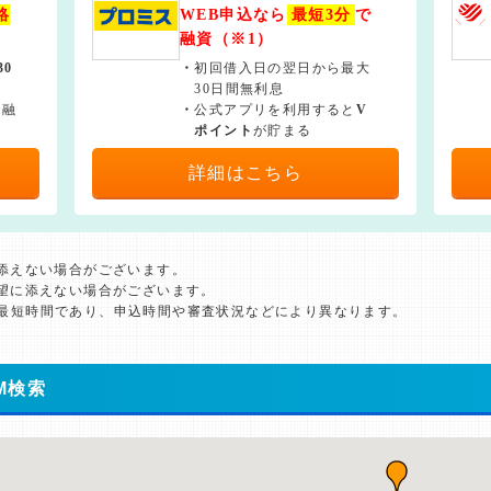
絡
WEB申込なら
最短3分
で
融資（※1）
30
・
初回借入日の翌日から最大
30日間無利息
で融
・
公式アプリを利用すると
V
ポイント
が貯まる
詳細はこちら
に添えない場合がございます。
希望に添えない場合がございます。
た最短時間であり、申込時間や審査状況などにより異なります。
M検索