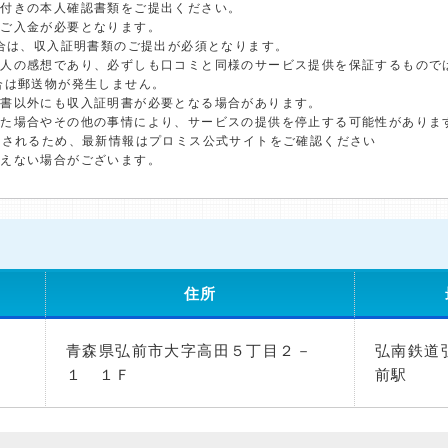
真付きの本人確認書類をご提出ください。
のご入金が必要となります。
場合は、収入証明書類のご提出が必須となります。
個人の感想であり、必ずしも口コミと同様のサービス提供を保証するもので
合は郵送物が発生しません。
明書以外にも収入証明書が必要となる場合があります。
した場合やその他の事情により、サービスの提供を停止する可能性がありま
更されるため、最新情報はプロミス公式サイトをご確認ください
添えない場合がございます。
住所
青森県弘前市大字高田５丁目２－
弘南鉄道
１ １Ｆ
前駅