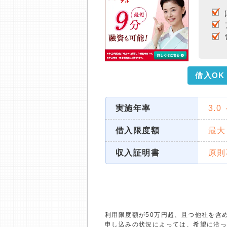
借入OK
実施年率
3.0
借入限度額
最大
収入証明書
原則
利用限度額が50万円超、且つ他社を含
申し込みの状況によっては、希望に沿