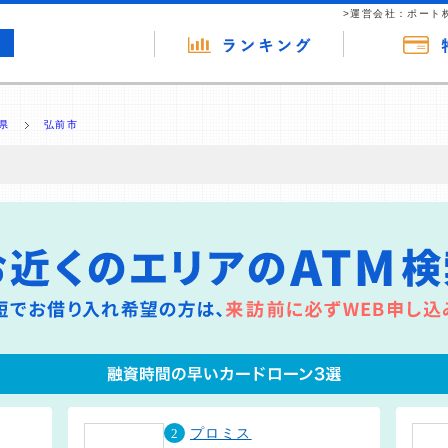
>運営会社：ポート
県
弘前市
の広告（リンク）を含む場合があります。 これらの広告を経由して読者
るという収益モデルです。 ただし、特定の商品を根拠なくPRするもので
報提供を行っています。
2
プロミス