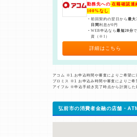
勤務先への
在籍確認連
100%なし
・
初回契約の翌日から
最大
日間
利息が0円
・
WEB申込なら
最短20分
資（※1）
詳細はこちら
アコム ※1.お申込時間や審査によりご希望
プロミス ※1 お申込み時間や審査によりご
アイフル ※申込手続き完了時点から計測し
弘前市の消費者金融の店舗・AT