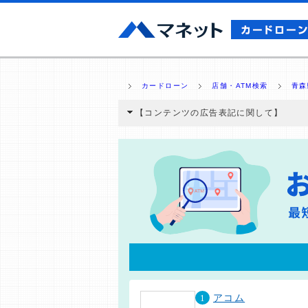
カードローン
店舗・ATM検索
青森
【コンテンツの広告表記に関して】
本コンテンツには、紹介している商品・商材
と弊社に対して企業から紹介報酬が支払われ
ミ収集などに基づき、公平性を担保した情
>提携企業一覧
1
アコム