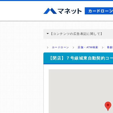
【コンテンツの広告表記に関して】
本コンテンツには、紹介している商品・商材
と弊社に対して企業から紹介報酬が支払われ
カードローン
店舗・ATM検索
青森
ミ収集などに基づき、公平性を担保した情
>提携企業一覧
【閉店】７号線城東自動契約コ