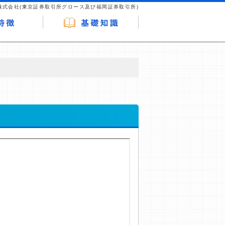
株式会社(東京証券取引所グロース及び福岡証券取引所)
が企業ホームページを訪れ、成約が発生する
はなく、当編集部の調査／ユーザーへの口コ