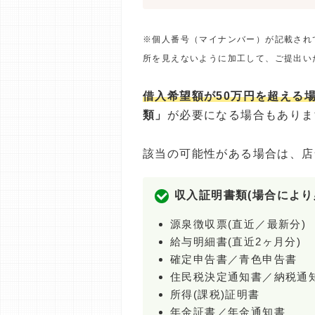
※個人番号（マイナンバー）が記載され
所を見えないように加工して、ご提出い
借入希望額が50万円を超える
類」
が必要になる場合もありま
該当の可能性がある場合は、店
収入証明書類(場合により
源泉徴収票(直近／最新分)
給与明細書(直近2ヶ月分)
確定申告書／青色申告書
住民税決定通知書／納税通
所得(課税)証明書
年金証書／年金通知書