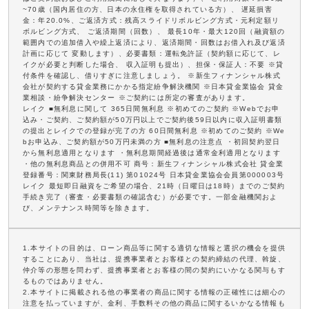
~70歳（国内居住の方、日本の永住権を取得されている方）、 遅延損害
金：年20.0%、ご返済方式：残高スライドリボルビング方式・元利定額リ
ボルビング方式、 ご返済期間（回数）、 最長10年・最大120回（融資額の
範囲内での追加借入や繰上返済により、返済期間・回数はお借入れ及び返済
計画に応じて 変動します）、必要書類：運転免許証（契約額に応じて、レ
イクが必要と判断した場合、 収入証明も提出）、担保・保証人：不要 ※貸
付条件を確認し、借りすぎに注意しましょう。 ※新生フィナンシャル株式
会社が契約する貸金業務にかかる指定紛争解決機関 ※日本貸金業協会 貸金
業相談・紛争解決センター ※ご契約には所定の審査があります。
レイク ■無利息に関して 365日間無利息 ※初めてのご契約 ※Webでお申
込み・ご契約、ご契約額が50万円以上でご契約後59日以内に収入証明書類
の提出とレイクでの登録が完了の方 60日間無利息 ※初めてのご契約 ※We
bお申込み、ご契約額が50万円未満の方 ■無利息の注意点 ・初回契約翌日
から無利息適用となります ・無利息期間経過後は通常金利適用となります
・他の無利息商品との併用不可 商号：新生フィナンシャル株式会社 貸金業
登録番号：関東財務局長(11) 第01024号 日本貸金業協会会員第000003号
レイク 最短即日融資をご希望の場合、21時（日曜日は18時）までのご契約
手続き完了（審査・必要書類の確認含む）が必要です。一部金融機関およ
び、メンテナンス時間等を除きます。
1.本サイトの目的は、ローン商品等に関する適切な情報と選択の機会を提供
することにあり、当社は、提携事業者とお客様との契約締結の代理、斡旋、
仲介等の形態を問わず、提携事業者とお客様の間の契約にいかなる関与もす
るものではありません。
2.本サイトに掲載される他の事業者の商品に関する情報の正確性には細心の
注意を払っていますが、金利、手数料その他の商品に関するいかなる情報も