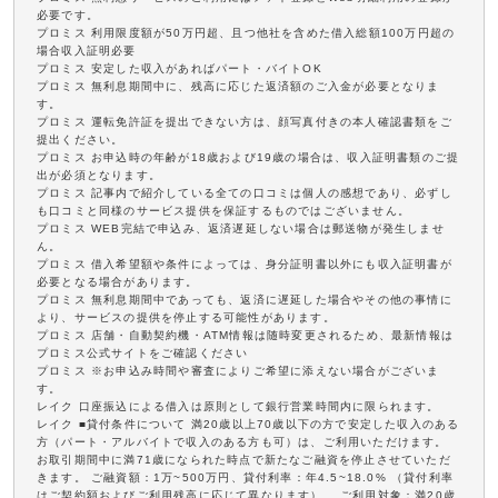
必要です。
プロミス 利用限度額が50万円超、且つ他社を含めた借入総額100万円超の
場合収入証明必要
プロミス 安定した収入があればパート・バイトOK
プロミス 無利息期間中に、残高に応じた返済額のご入金が必要となりま
す。
プロミス 運転免許証を提出できない方は、顔写真付きの本人確認書類をご
提出ください。
プロミス お申込時の年齢が18歳および19歳の場合は、収入証明書類のご提
出が必須となります。
プロミス 記事内で紹介している全ての口コミは個人の感想であり、必ずし
も口コミと同様のサービス提供を保証するものではございません。
プロミス WEB完結で申込み、返済遅延しない場合は郵送物が発生しませ
ん。
プロミス 借入希望額や条件によっては、身分証明書以外にも収入証明書が
必要となる場合があります。
プロミス 無利息期間中であっても、返済に遅延した場合やその他の事情に
より、サービスの提供を停止する可能性があります。
プロミス 店舗・自動契約機・ATM情報は随時変更されるため、最新情報は
プロミス公式サイトをご確認ください
プロミス ※お申込み時間や審査によりご希望に添えない場合がございま
す。
レイク 口座振込による借入は原則として銀行営業時間内に限られます。
レイク ■貸付条件について 満20歳以上70歳以下の方で安定した収入のある
方（パート・アルバイトで収入のある方も可）は、ご利用いただけます。
お取引期間中に満71歳になられた時点で新たなご融資を停止させていただ
きます。 ご融資額：1万~500万円、貸付利率：年4.5~18.0% （貸付利率
はご契約額およびご利用残高に応じて異なります）、 ご利用対象：満20歳