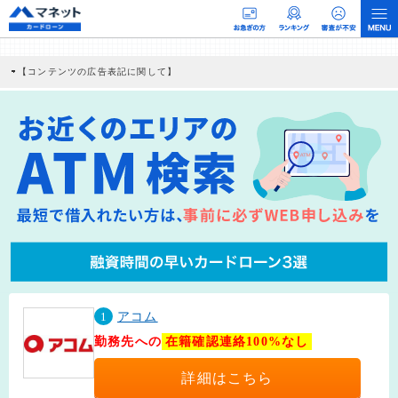
【コンテンツの広告表記に関して】
本コンテンツには、紹介している商品・商材の広告（リンク）を含む場合がありま
す。 これらの広告を経由して読者が企業ホームページを訪れ、成約が発生すると弊
社に対して企業から紹介報酬が支払われるという収益モデルです。 ただし、特定の
商品を根拠なくPRするものではなく、当編集部の調査／ユーザーへの口コミ収集な
どに基づき、公平性を担保した情報提供を行っています。
>提携企業一覧
1
アコム
勤務先への
在籍確認連絡100%なし
詳細はこちら