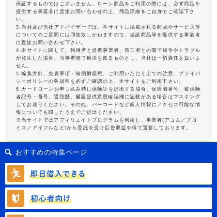
保証するものではございません。ローン商品をご利用の際には、必ず商品を
提供する事業者に直接お問い合わせの上、商品詳細をご自身でご確認下さ
い。
3.当社及び当社アドバイザーでは、本サイトに掲載される商品やサービス等
についてのご質問には回答致しかねますので、当該商品等を提供する事業者
に直接お問い合わせ下さい。
4.本サイトに関して、利用者と提携事業者、第三者との間で紛争やトラブル
が発生した場合、当事者間で解決を図るものとし、当社は一切責任を負いま
せん。
5.編集方針、免責事項・知的財産権、ご利用いただく上での注意、プライバ
シーポリシーの各規程を必ずご確認の上、本サイトをご利用下さい。
6.カードローンお申し込み時に保険証を提出する場合、保険者番号、被保険
者記号・番号、通院歴、臓器提供意思確認欄に記載がある場合はマスキング
してお送りください。その他、バーコードなど個人情報にアクセス可能な情
報についても隠したうえでご提出ください。
※当サイトではアフィリエイトプログラムを利用し、事業者(アコム／プロ
ミス／アイフルなど)から委託を受け広告収益を得て運営しております。
おすすめの特集ページ