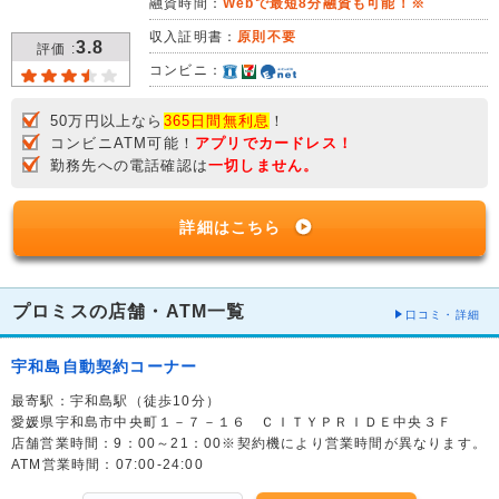
融資時間：
Webで最短8分融資も可能！※
収入証明書：
原則不要
3.8
評価 :
コンビニ：
50万円以上なら
365日間無利息
！
コンビニATM可能！
アプリでカードレス！
勤務先への電話確認は
一切しません。
詳細はこちら
プロミスの店舗・ATM一覧
口コミ・詳細
宇和島自動契約コーナー
最寄駅：宇和島駅（徒歩10分）
愛媛県宇和島市中央町１－７－１６ ＣＩＴＹＰＲＩＤＥ中央３Ｆ
店舗営業時間：9：00～21：00※契約機により営業時間が異なります。
ATM営業時間：07:00-24:00