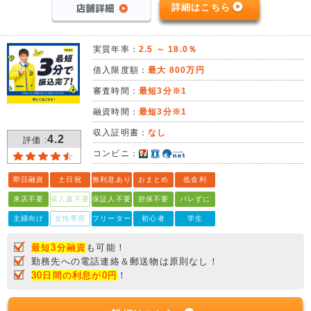
詳細はこちら
実質年率：
2.5 ～ 18.0％
借入限度額：
最大 800万円
審査時間：
最短3分※1
融資時間：
最短3分※1
収入証明書：
なし
4.2
評価 :
コンビニ：
即日融資
土日祝
無利息あり
おまとめ
低金利
来店不要
収入書不要
保証人不要
担保不要
バレずに
主婦向け
女性専用
フリーター
初心者
学生
最短3分融資
も可能！
勤務先への電話連絡＆郵送物は原則なし！
30日間の利息が0円
！