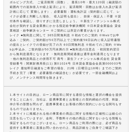
ボルビング方式、 ご返済期間（回数）、 最長10年・最大120回（融資額の
範囲内での追加借入や繰上返済により、返済期間・回数はお借入れ及び返済
計画に応じて 変動します）、必要書類：運転免許証（契約額に応じて、レ
イクが必要と判断した場合、 収入証明も提出）、担保・保証人：不要 ※貸
付条件を確認し、借りすぎに注意しましょう。 ※新生フィナンシャル株式
会社が契約する貸金業務にかかる指定紛争解決機関 ※日本貸金業協会 貸金
業相談・紛争解決センター ※ご契約には所定の審査があります。
レイク ■無利息に関して 365日間無利息 ※初めてのご契約 ※Webでお申
込み・ご契約、ご契約額が50万円以上でご契約後59日以内に収入証明書類
の提出とレイクでの登録が完了の方 60日間無利息 ※初めてのご契約 ※We
bお申込み、ご契約額が50万円未満の方 ■無利息の注意点 ・初回契約翌日
から無利息適用となります ・無利息期間経過後は通常金利適用となります
・他の無利息商品との併用不可 商号：新生フィナンシャル株式会社 貸金業
登録番号：関東財務局長(11) 第01024号 日本貸金業協会会員第000003号
レイク 最短即日融資をご希望の場合、21時（日曜日は18時）までのご契約
手続き完了（審査・必要書類の確認含む）が必要です。一部金融機関およ
び、メンテナンス時間等を除きます。
1.本サイトの目的は、ローン商品等に関する適切な情報と選択の機会を提供
することにあり、当社は、提携事業者とお客様との契約締結の代理、斡旋、
仲介等の形態を問わず、提携事業者とお客様の間の契約にいかなる関与もす
るものではありません。
2.本サイトに掲載される他の事業者の商品に関する情報の正確性には細心の
注意を払っていますが、金利、手数料その他の商品に関するいかなる情報も
保証するものではございません。ローン商品をご利用の際には、必ず商品を
提供する事業者に直接お問い合わせの上、商品詳細をご自身でご確認下さ