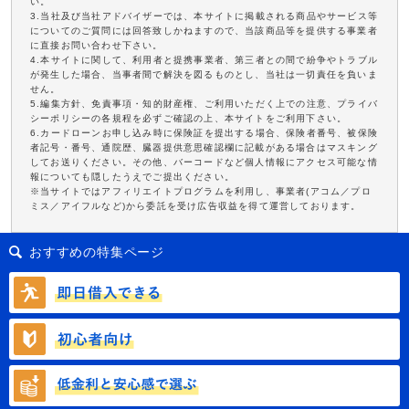
い。
3.当社及び当社アドバイザーでは、本サイトに掲載される商品やサービス等
についてのご質問には回答致しかねますので、当該商品等を提供する事業者
に直接お問い合わせ下さい。
4.本サイトに関して、利用者と提携事業者、第三者との間で紛争やトラブル
が発生した場合、当事者間で解決を図るものとし、当社は一切責任を負いま
せん。
5.編集方針、免責事項・知的財産権、ご利用いただく上での注意、プライバ
シーポリシーの各規程を必ずご確認の上、本サイトをご利用下さい。
6.カードローンお申し込み時に保険証を提出する場合、保険者番号、被保険
者記号・番号、通院歴、臓器提供意思確認欄に記載がある場合はマスキング
してお送りください。その他、バーコードなど個人情報にアクセス可能な情
報についても隠したうえでご提出ください。
※当サイトではアフィリエイトプログラムを利用し、事業者(アコム／プロ
ミス／アイフルなど)から委託を受け広告収益を得て運営しております。
おすすめの特集ページ