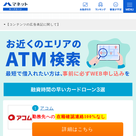
【コンテンツの広告表記に関して】
本コンテンツには、紹介している商品・商材の広告（リンク）を含む場合がありま
す。 これらの広告を経由して読者が企業ホームページを訪れ、成約が発生すると弊
社に対して企業から紹介報酬が支払われるという収益モデルです。 ただし、特定の
商品を根拠なくPRするものではなく、当編集部の調査／ユーザーへの口コミ収集な
どに基づき、公平性を担保した情報提供を行っています。
>提携企業一覧
1
アコム
勤務先への
在籍確認連絡100%なし
詳細はこちら