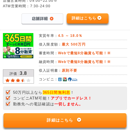
店舗営業時間：09:00~22:00※
ATM営業時間：7:30-24:00
詳細はこちら
実質年率：
4.5 ～ 18.0％
借入限度額：
最大 500万円
審査時間：
Webで最短8分融資も可能！※
融資時間：
Webで最短8分融資も可能！※
収入証明書：
原則不要
3.8
評価 :
コンビニ：
50万円以上なら
365日間無利息
！
コンビニATM可能！
アプリでカードレス！
勤務先への電話確認は
一切しません。
詳細はこちら