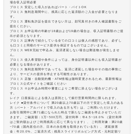
場合収入証明必要
プロミス 安定した収入があればパート・バイトOK
プロミス 無利息期間中に、残高に応じた返済額のご入金が必要となりま
す。
プロミス 運転免許証を提出できない方は、顔写真付きの本人確認書類をご
提出ください。
プロミス お申込時の年齢が18歳および19歳の場合は、収入証明書類のご提
出が必須となります。
プロミス 記事内で紹介している全ての口コミは個人の感想であり、必ずし
も口コミと同様のサービス提供を保証するものではございません。
プロミス WEB完結で申込み、返済遅延しない場合は郵送物が発生しませ
ん。
プロミス 借入希望額や条件によっては、身分証明書以外にも収入証明書が
必要となる場合があります。
プロミス 無利息期間中であっても、返済に遅延した場合やその他の事情に
より、サービスの提供を停止する可能性があります。
プロミス 店舗・自動契約機・ATM情報は随時変更されるため、最新情報は
プロミス公式サイトをご確認ください
プロミス ※お申込み時間や審査によりご希望に添えない場合がございま
す。
レイク 口座振込による借入は原則として銀行営業時間内に限られます。
レイク ■貸付条件について 満20歳以上70歳以下の方で安定した収入のある
方（パート・アルバイトで収入のある方も可）は、ご利用いただけます。
お取引期間中に満71歳になられた時点で新たなご融資を停止させていただ
きます。 ご融資額：1万~500万円、貸付利率：年4.5~18.0% （貸付利率
はご契約額およびご利用残高に応じて異なります）、 ご利用対象：満20歳
~70歳（国内居住の方、日本の永住権を取得されている方）、 遅延損害
金：年20.0%、ご返済方式：残高スライドリボルビング方式・元利定額リ