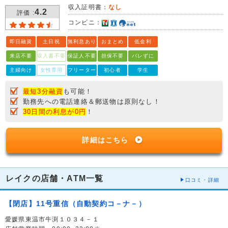
収入証明書：
なし
4.2
評価 :
コンビニ：
即日融資
土日祝
無利息あり
おまとめ
低金利
来店不要
収入書不要
保証人不要
担保不要
バレずに
主婦向け
女性専用
フリーター
初心者
学生
最短3分融資
も可能！
勤務先への電話連絡＆郵送物は原則なし！
30日間の利息が0円
！
詳細はこちら
レイクの店舗・ATM一覧
口コミ・詳細
【閉店】11号重信（自動契約コ－ナ－）
愛媛県東温市牛渕１０３４－１