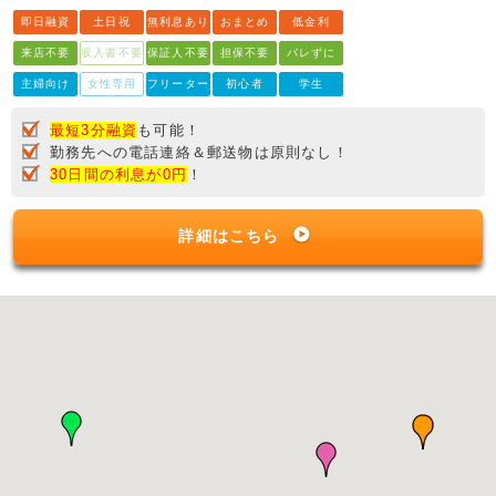
即日融資
土日祝
無利息あり
おまとめ
低金利
来店不要
収入書不要
保証人不要
担保不要
バレずに
主婦向け
女性専用
フリーター
初心者
学生
最短3分融資
も可能！
勤務先への電話連絡＆郵送物は原則なし！
30日間の利息が0円
！
詳細はこちら