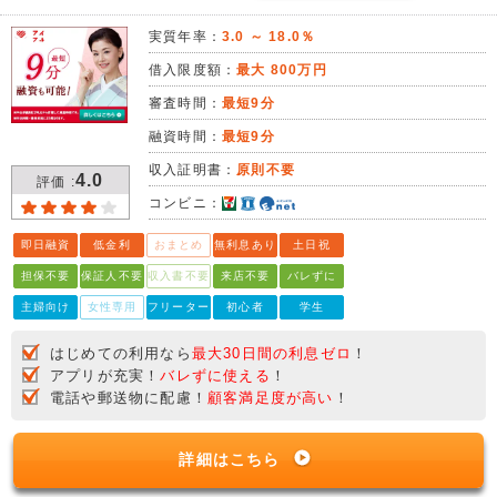
実質年率：
3.0 ～ 18.0％
借入限度額：
最大 800万円
審査時間：
最短9分
融資時間：
最短9分
収入証明書：
原則不要
4.0
評価 :
コンビニ：
即日融資
低金利
おまとめ
無利息あり
土日祝
担保不要
保証人不要
収入書不要
来店不要
バレずに
主婦向け
女性専用
フリーター
初心者
学生
はじめての利用なら
最大30日間の利息ゼロ
！
アプリが充実！
バレずに使える
！
電話や郵送物に配慮！
顧客満足度が高い
！
詳細はこちら