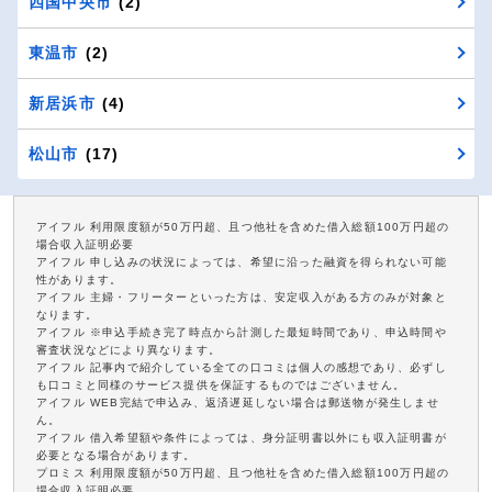
四国中央市
(2)
東温市
(2)
新居浜市
(4)
松山市
(17)
アイフル 利用限度額が50万円超、且つ他社を含めた借入総額100万円超の
場合収入証明必要
アイフル 申し込みの状況によっては、希望に沿った融資を得られない可能
性があります。
アイフル 主婦・フリーターといった方は、安定収入がある方のみが対象と
なります。
アイフル ※申込手続き完了時点から計測した最短時間であり、申込時間や
審査状況などにより異なります。
アイフル 記事内で紹介している全ての口コミは個人の感想であり、必ずし
も口コミと同様のサービス提供を保証するものではございません。
アイフル WEB完結で申込み、返済遅延しない場合は郵送物が発生しませ
ん。
アイフル 借入希望額や条件によっては、身分証明書以外にも収入証明書が
必要となる場合があります。
プロミス 利用限度額が50万円超、且つ他社を含めた借入総額100万円超の
場合収入証明必要