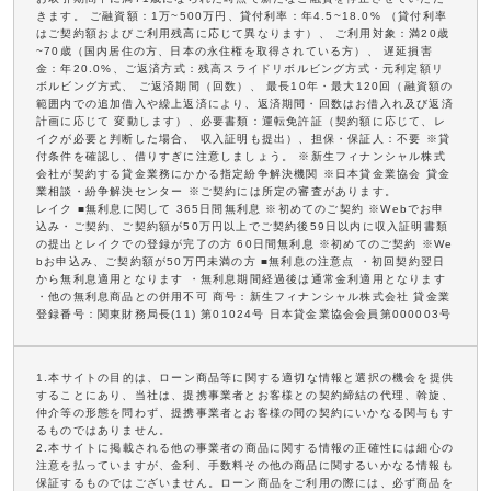
きます。 ご融資額：1万~500万円、貸付利率：年4.5~18.0% （貸付利率
はご契約額およびご利用残高に応じて異なります）、 ご利用対象：満20歳
~70歳（国内居住の方、日本の永住権を取得されている方）、 遅延損害
金：年20.0%、ご返済方式：残高スライドリボルビング方式・元利定額リ
ボルビング方式、 ご返済期間（回数）、 最長10年・最大120回（融資額の
範囲内での追加借入や繰上返済により、返済期間・回数はお借入れ及び返済
計画に応じて 変動します）、必要書類：運転免許証（契約額に応じて、レ
イクが必要と判断した場合、 収入証明も提出）、担保・保証人：不要 ※貸
付条件を確認し、借りすぎに注意しましょう。 ※新生フィナンシャル株式
会社が契約する貸金業務にかかる指定紛争解決機関 ※日本貸金業協会 貸金
業相談・紛争解決センター ※ご契約には所定の審査があります。
レイク ■無利息に関して 365日間無利息 ※初めてのご契約 ※Webでお申
込み・ご契約、ご契約額が50万円以上でご契約後59日以内に収入証明書類
の提出とレイクでの登録が完了の方 60日間無利息 ※初めてのご契約 ※We
bお申込み、ご契約額が50万円未満の方 ■無利息の注意点 ・初回契約翌日
から無利息適用となります ・無利息期間経過後は通常金利適用となります
・他の無利息商品との併用不可 商号：新生フィナンシャル株式会社 貸金業
登録番号：関東財務局長(11) 第01024号 日本貸金業協会会員第000003号
1.本サイトの目的は、ローン商品等に関する適切な情報と選択の機会を提供
することにあり、当社は、提携事業者とお客様との契約締結の代理、斡旋、
仲介等の形態を問わず、提携事業者とお客様の間の契約にいかなる関与もす
るものではありません。
2.本サイトに掲載される他の事業者の商品に関する情報の正確性には細心の
注意を払っていますが、金利、手数料その他の商品に関するいかなる情報も
保証するものではございません。ローン商品をご利用の際には、必ず商品を