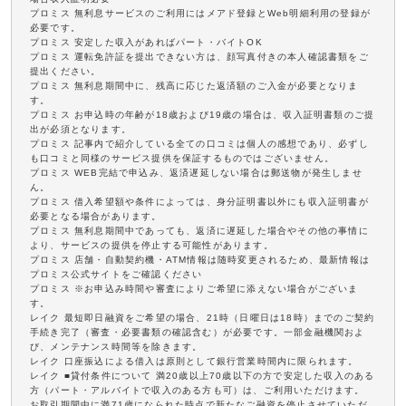
プロミス 無利息サービスのご利用にはメアド登録とWeb明細利用の登録が
必要です。
プロミス 安定した収入があればパート・バイトOK
プロミス 運転免許証を提出できない方は、顔写真付きの本人確認書類をご
提出ください。
プロミス 無利息期間中に、残高に応じた返済額のご入金が必要となりま
す。
プロミス お申込時の年齢が18歳および19歳の場合は、収入証明書類のご提
出が必須となります。
プロミス 記事内で紹介している全ての口コミは個人の感想であり、必ずし
も口コミと同様のサービス提供を保証するものではございません。
プロミス WEB完結で申込み、返済遅延しない場合は郵送物が発生しませ
ん。
プロミス 借入希望額や条件によっては、身分証明書以外にも収入証明書が
必要となる場合があります。
プロミス 無利息期間中であっても、返済に遅延した場合やその他の事情に
より、サービスの提供を停止する可能性があります。
プロミス 店舗・自動契約機・ATM情報は随時変更されるため、最新情報は
プロミス公式サイトをご確認ください
プロミス ※お申込み時間や審査によりご希望に添えない場合がございま
す。
レイク 最短即日融資をご希望の場合、21時（日曜日は18時）までのご契約
手続き完了（審査・必要書類の確認含む）が必要です。一部金融機関およ
び、メンテナンス時間等を除きます。
レイク 口座振込による借入は原則として銀行営業時間内に限られます。
レイク ■貸付条件について 満20歳以上70歳以下の方で安定した収入のある
方（パート・アルバイトで収入のある方も可）は、ご利用いただけます。
お取引期間中に満71歳になられた時点で新たなご融資を停止させていただ