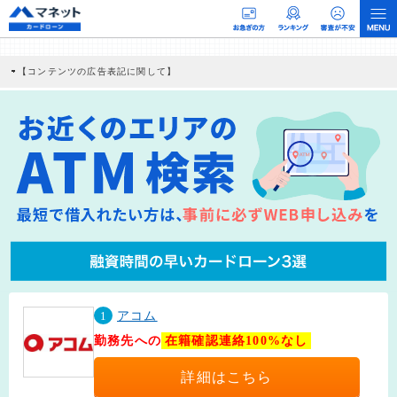
【コンテンツの広告表記に関して】
本コンテンツには、紹介している商品・商材の広告（リンク）を含む場合がありま
す。 これらの広告を経由して読者が企業ホームページを訪れ、成約が発生すると弊
社に対して企業から紹介報酬が支払われるという収益モデルです。 ただし、特定の
商品を根拠なくPRするものではなく、当編集部の調査／ユーザーへの口コミ収集な
どに基づき、公平性を担保した情報提供を行っています。
>提携企業一覧
1
アコム
勤務先への
在籍確認連絡100%なし
詳細はこちら