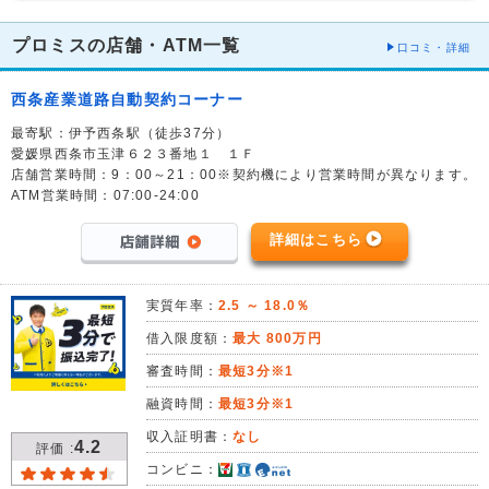
プロミスの店舗・ATM一覧
口コミ・詳細
西条産業道路自動契約コーナー
最寄駅：伊予西条駅（徒歩37分）
愛媛県西条市玉津６２３番地１ １Ｆ
店舗営業時間：9：00～21：00※契約機により営業時間が異なります。
ATM営業時間：07:00-24:00
詳細はこちら
実質年率：
2.5 ～ 18.0％
借入限度額：
最大 800万円
審査時間：
最短3分※1
融資時間：
最短3分※1
収入証明書：
なし
4.2
評価 :
コンビニ：