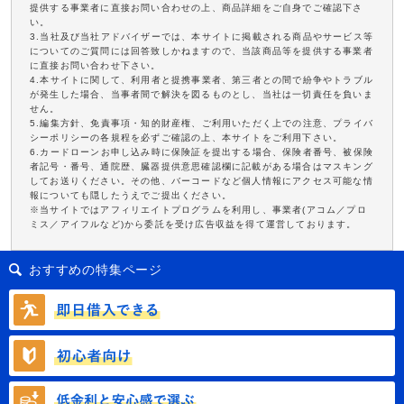
提供する事業者に直接お問い合わせの上、商品詳細をご自身でご確認下さ
い。
3.当社及び当社アドバイザーでは、本サイトに掲載される商品やサービス等
についてのご質問には回答致しかねますので、当該商品等を提供する事業者
に直接お問い合わせ下さい。
4.本サイトに関して、利用者と提携事業者、第三者との間で紛争やトラブル
が発生した場合、当事者間で解決を図るものとし、当社は一切責任を負いま
せん。
5.編集方針、免責事項・知的財産権、ご利用いただく上での注意、プライバ
シーポリシーの各規程を必ずご確認の上、本サイトをご利用下さい。
6.カードローンお申し込み時に保険証を提出する場合、保険者番号、被保険
者記号・番号、通院歴、臓器提供意思確認欄に記載がある場合はマスキング
してお送りください。その他、バーコードなど個人情報にアクセス可能な情
報についても隠したうえでご提出ください。
※当サイトではアフィリエイトプログラムを利用し、事業者(アコム／プロ
ミス／アイフルなど)から委託を受け広告収益を得て運営しております。
おすすめの特集ページ