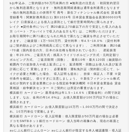
bお申込み、ご契約額が50万円未満の方 ■無利息の注意点 ・初回契約翌日
から無利息適用となります ・無利息期間経過後は通常金利適用となります
・他の無利息商品との併用不可 商号：新生フィナンシャル株式会社 貸金業
登録番号：関東財務局長(11) 第01024号 日本貸金業協会会員第000003号
レイク 口座振込による借入は原則として銀行営業時間内に限られます。
レイク ■貸付条件について 満20歳以上70歳以下の方で安定した収入のある
方（パート・アルバイトで収入のある方も可）は、ご利用いただけます。
お取引期間中に満71歳になられた時点で新たなご融資を停止させていただ
きます。 ご融資額：1万~500万円、貸付利率：年4.5~18.0% （貸付利率
はご契約額およびご利用残高に応じて異なります）、 ご利用対象：満20歳
~70歳（国内居住の方、日本の永住権を取得されている方）、 遅延損害
金：年20.0%、ご返済方式：残高スライドリボルビング方式・元利定額リ
ボルビング方式、 ご返済期間（回数）、 最長10年・最大120回（融資額の
範囲内での追加借入や繰上返済により、返済期間・回数はお借入れ及び返済
計画に応じて 変動します）、必要書類：運転免許証（契約額に応じて、レ
イクが必要と判断した場合、 収入証明も提出）、担保・保証人：不要 ※貸
付条件を確認し、借りすぎに注意しましょう。 ※新生フィナンシャル株式
会社が契約する貸金業務にかかる指定紛争解決機関 ※日本貸金業協会 貸金
業相談・紛争解決センター ※ご契約には所定の審査があります。
横浜銀行 カードローン 適用金利は年1.5～14.6％（変動金利）の間で決定
します。なお、金利の年14.6%は、お借入限度額が100万円以下の場合に
適用されます。
横浜銀行 カードローン お借入限度額は10万円～1,000万円の間で決定さ
れ、10万円単位で変動します。
横浜銀行 カードローン 収入証明書：借入限度額が50万円超の場合は必要
ドコモSMTBネット銀行カードローン 借入当時の画像の為、現在の画面と
異なる場合があります。
auじぶん銀行じぶんローン auじぶん銀行が指定する本人確認書類・収入証