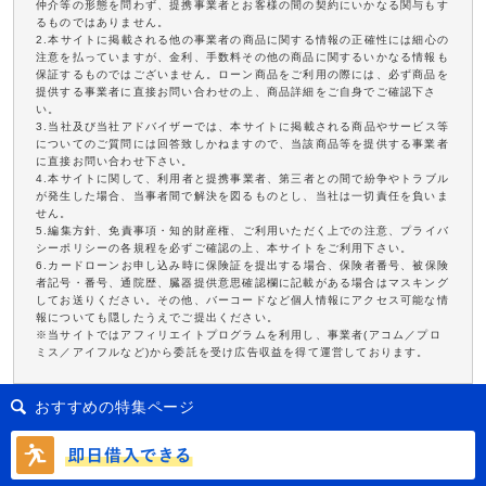
仲介等の形態を問わず、提携事業者とお客様の間の契約にいかなる関与もす
るものではありません。
2.本サイトに掲載される他の事業者の商品に関する情報の正確性には細心の
注意を払っていますが、金利、手数料その他の商品に関するいかなる情報も
保証するものではございません。ローン商品をご利用の際には、必ず商品を
提供する事業者に直接お問い合わせの上、商品詳細をご自身でご確認下さ
い。
3.当社及び当社アドバイザーでは、本サイトに掲載される商品やサービス等
についてのご質問には回答致しかねますので、当該商品等を提供する事業者
に直接お問い合わせ下さい。
4.本サイトに関して、利用者と提携事業者、第三者との間で紛争やトラブル
が発生した場合、当事者間で解決を図るものとし、当社は一切責任を負いま
せん。
5.編集方針、免責事項・知的財産権、ご利用いただく上での注意、プライバ
シーポリシーの各規程を必ずご確認の上、本サイトをご利用下さい。
6.カードローンお申し込み時に保険証を提出する場合、保険者番号、被保険
者記号・番号、通院歴、臓器提供意思確認欄に記載がある場合はマスキング
してお送りください。その他、バーコードなど個人情報にアクセス可能な情
報についても隠したうえでご提出ください。
※当サイトではアフィリエイトプログラムを利用し、事業者(アコム／プロ
ミス／アイフルなど)から委託を受け広告収益を得て運営しております。
おすすめの特集ページ