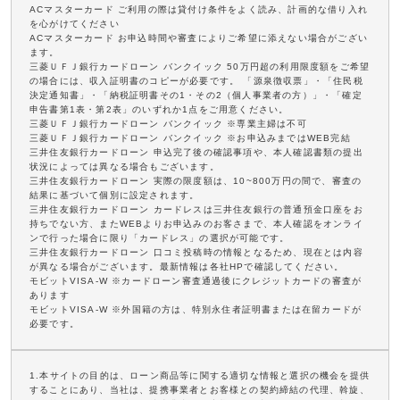
ACマスターカード ご利用の際は貸付け条件をよく読み、計画的な借り入れ
を心がけてください
ACマスターカード お申込時間や審査によりご希望に添えない場合がござい
ます。
三菱ＵＦＪ銀行カードローン バンクイック 50万円超の利用限度額をご希望
の場合には、収入証明書のコピーが必要です。 「源泉徴収票」・「住民税
決定通知書」・「納税証明書その1・その2（個人事業者の方）」・「確定
申告書第1表・第2表」のいずれか1点をご用意ください。
三菱ＵＦＪ銀行カードローン バンクイック ※専業主婦は不可
三菱ＵＦＪ銀行カードローン バンクイック ※お申込みまではWEB完結
三井住友銀行カードローン 申込完了後の確認事項や、本人確認書類の提出
状況によっては異なる場合もございます。
三井住友銀行カードローン 実際の限度額は、10~800万円の間で、審査の
結果に基づいて個別に設定されます。
三井住友銀行カードローン カードレスは三井住友銀行の普通預金口座をお
持ちでない方、またWEBよりお申込みのお客さまで、本人確認をオンライ
ンで行った場合に限り「カードレス」の選択が可能です。
三井住友銀行カードローン 口コミ投稿時の情報となるため、現在とは内容
が異なる場合がございます。最新情報は各社HPで確認してください。
モビットVISA-W ※カードローン審査通過後にクレジットカードの審査が
あります
モビットVISA-W ※外国籍の方は、特別永住者証明書または在留カードが
必要です。
1.本サイトの目的は、ローン商品等に関する適切な情報と選択の機会を提供
することにあり、当社は、提携事業者とお客様との契約締結の代理、斡旋、