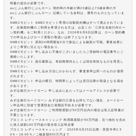
明書の提出が必要です。
auじぶん銀行じぶんローン 契約時の年齢が満20歳以上70歳未満の方
auじぶん銀行じぶんローン 記載している金利は、通常のものとなっていま
す。
SMBCモビット SMBCモビット専用の自動契約機はすべて廃止されていま
す。自動契約機のご利用を希望される方は、お近くの「三井住友銀行内ロー
ン契約機」をご利用ください。なお、2026年9月6日以降は、ローン契約機
での申込およびカード受取の取扱いは終了となります。
SMBCモビット 原則24時間最短3分で振込による融資が可能。審査結果に
よりご希望に沿えない場合あり。
SMBCモビット 申し込みに不備がございましたらご登録時の電話番号にご
連絡いたします。
SMBCモビット 提出書類は、有効期限内もしくは現在有効なものを用意し
てください。
SMBCモビット 申し込み方法にかかわらず、審査基準は同一のものが適用
されます。
SMBCモビット 申込の曜日、時間帯によっては翌日以降の取扱となる場合
があります。
みずほ銀行カードローン 申し込みにあたってはメールアドレスが必要で
す。
みずほ銀行カードローン みずほ銀行口座をお持ちでない場合、カードロー
ン申込時に別途で普通預金口座開設手続きが必要です。
みずほ銀行カードローン ご利用限度額が50万円以内の場合は収入証明書が
不要となります。
プロミス レディースキャッシング 利用限度額が50万円超、且つ他社を含め
た借入総額100万円超の場合収入証明必要
プロミス レディースキャッシング ・2025年8月25日以降：実質年率2.5
0％～18.00％／ご融資額800万円まで