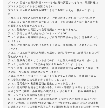
プロミス 店舗・自動契約機・ATM情報は随時変更されるため、最新情報は
プロミス公式サイトをご確認ください
プロミス ※お申込み時間や審査によりご希望に添えない場合がございま
す。
アコム ※1 お申込時間や審査によりご希望に添えない場合がございます。
アコム ※2 借入希望額や条件によっては、身分証明書以外にも収入証明書
が必要となる場合があります。
アコム 勤務先への電話での在籍確認は100％ありません。
アコム 安定した収入があればパート・バイトOK
アコム 高校生（定時制高校生および高等専門学校生も含む）はお申込いた
だけません。
アコム ご利用の際は貸付け条件をよく読み、計画的な借り入れを心がけて
ください
アコム アコムが不適切と判断した場合、金利0円サービスが適用されない可
能性があります。
アコム 記事内で紹介している全ての口コミは個人の感想であり、必ずしも
口コミと同様のサービス提供を保証するものではございません。
アコム 店舗・自動契約機で契約し、明細の確認方法をWEBにした場合、返
済遅延しない場合は郵送物が発生しません。
アコム 当サイトではアフィリエイトプログラムを利用し、事業者(アコム)
から委託を受け広告収益を得て運営しております
アコム 適用金利や利用極度額は審査によって決定します
レイク 最短即日融資をご希望の場合、21時（日曜日は18時）までのご契約
手続き完了（審査・必要書類の確認含む）が必要です。一部金融機関およ
び、メンテナンス時間等を除きます。
レイク ■無利息に関して 365日間無利息 ※初めてのご契約 ※Webでお申
込み・ご契約、ご契約額が50万円以上でご契約後59日以内に収入証明書類
の提出とレイクでの登録が完了の方 60日間無利息 ※初めてのご契約 ※We