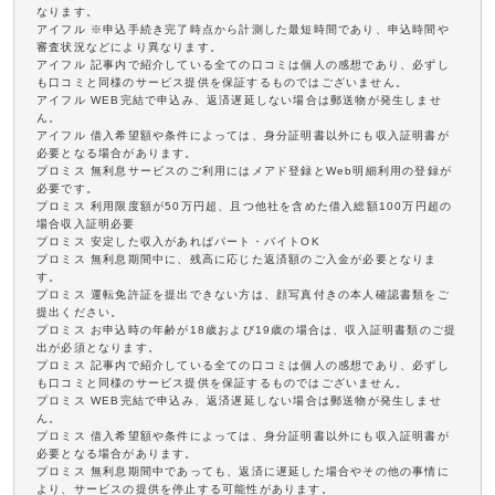
なります。
アイフル ※申込手続き完了時点から計測した最短時間であり、申込時間や
審査状況などにより異なります。
アイフル 記事内で紹介している全ての口コミは個人の感想であり、必ずし
も口コミと同様のサービス提供を保証するものではございません。
アイフル WEB完結で申込み、返済遅延しない場合は郵送物が発生しませ
ん。
アイフル 借入希望額や条件によっては、身分証明書以外にも収入証明書が
必要となる場合があります。
プロミス 無利息サービスのご利用にはメアド登録とWeb明細利用の登録が
必要です。
プロミス 利用限度額が50万円超、且つ他社を含めた借入総額100万円超の
場合収入証明必要
プロミス 安定した収入があればパート・バイトOK
プロミス 無利息期間中に、残高に応じた返済額のご入金が必要となりま
す。
プロミス 運転免許証を提出できない方は、顔写真付きの本人確認書類をご
提出ください。
プロミス お申込時の年齢が18歳および19歳の場合は、収入証明書類のご提
出が必須となります。
プロミス 記事内で紹介している全ての口コミは個人の感想であり、必ずし
も口コミと同様のサービス提供を保証するものではございません。
プロミス WEB完結で申込み、返済遅延しない場合は郵送物が発生しませ
ん。
プロミス 借入希望額や条件によっては、身分証明書以外にも収入証明書が
必要となる場合があります。
プロミス 無利息期間中であっても、返済に遅延した場合やその他の事情に
より、サービスの提供を停止する可能性があります。