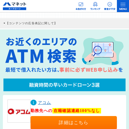
【コンテンツの広告表記に関して】
本コンテンツには、紹介している商品・商材の広告（リンク）を含む場合がありま
す。 これらの広告を経由して読者が企業ホームページを訪れ、成約が発生すると弊
社に対して企業から紹介報酬が支払われるという収益モデルです。 ただし、特定の
商品を根拠なくPRするものではなく、当編集部の調査／ユーザーへの口コミ収集な
どに基づき、公平性を担保した情報提供を行っています。
>提携企業一覧
1
アコム
勤務先への
在籍確認連絡100%なし
詳細はこちら