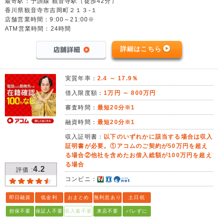
最寄駅：予讃線 観音寺駅（徒歩42分）
香川県観音寺市吉岡町２１３-１
店舗営業時間：9:00～21:00※
ATM営業時間：24時間
詳細はこちら
実質年率：
2.4 ～ 17.9％
借入限度額：
1万円 ～ 800万円
審査時間：
最短20分※1
融資時間：
最短20分※1
収入証明書：
以下のいずれかに該当する場合は収入
証明書が必要。①アコムのご契約が50万円を超え
る場合②他社を含めたお借入総額が100万円を超え
る場合
4.2
評価 :
コンビニ：
即日融資
低金利
おまとめ
無利息あり
土日祝
担保不要
保証人不要
収入書不要
来店不要
バレずに