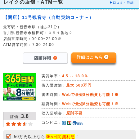
レイクの店舗・ATM一覧
口コミ・詳細
【閉店】11号観音寺（自動契約コ－ナ－）
最寄駅：観音寺駅（徒歩31分）
香川県観音寺市植田町１０５１番地２
店舗営業時間：09:00~22:00※
ATM営業時間：7:30-24:00
詳細はこちら
実質年率：
4.5 ～ 18.0％
借入限度額：
最大 500万円
審査時間：
Webで最短8分融資も可能！※
融資時間：
Webで最短8分融資も可能！※
収入証明書：
原則不要
3.8
評価 :
コンビニ：
50万円以上なら
365日間無利息
！