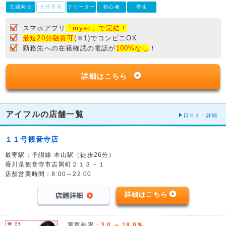
主婦向け
女性専用
フリーター
初心者
学生
スマホアプリ
「myac」で完結！
最短20分融資可
(※1)でコンビニOK
勤務先への在籍確認の電話が
100%なし
！
詳細はこちら
アイフルの店舗一覧
口コミ・詳細
１１号観音寺店
最寄駅：予讃線 本山駅（徒歩26分）
香川県観音寺市吉岡町２１３－１
店舗営業時間：8:00～22:00
詳細はこちら
実質年率：
3.0 ～ 18.0％