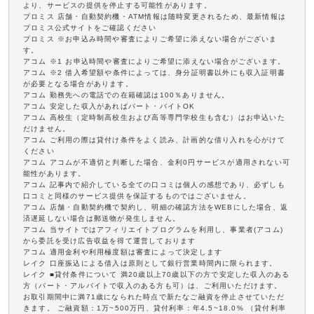
より、サービスの提供を停止する可能性があります。
プロミス 店舗・自動契約機・ATM情報は随時変更されるため、最新情報は
プロミス公式サイトをご確認ください
プロミス ※お申込み時間や審査によりご希望に添えない場合がございま
す。
アコム ※1 お申込時間や審査によりご希望に添えない場合がございます。
アコム ※2 借入希望額や条件によっては、身分証明書以外にも収入証明書
が必要となる場合があります。
アコム 勤務先への電話での在籍確認は100％ありません。
アコム 安定した収入があればパート・バイトOK
アコム 高校生（定時制高校生および高等専門学校生も含む）はお申込いた
だけません。
アコム ご利用の際は貸付け条件をよく読み、計画的な借り入れを心がけて
ください
アコム アコムが不適切と判断した場合、金利0円サービスが適用されない可
能性があります。
アコム 記事内で紹介している全ての口コミは個人の感想であり、必ずしも
口コミと同様のサービス提供を保証するものではございません。
アコム 店舗・自動契約機で契約し、明細の確認方法をWEBにした場合、返
済遅延しない場合は郵送物が発生しません。
アコム 当サイトではアフィリエイトプログラムを利用し、事業者(アコム)
から委託を受け広告収益を得て運営しております
アコム 適用金利や利用極度額は審査によって決定します
レイク 口座振込による借入は原則として銀行営業時間内に限られます。
レイク ■貸付条件について 満20歳以上70歳以下の方で安定した収入のある
方（パート・アルバイトで収入のある方も可）は、ご利用いただけます。
お取引期間中に満71歳になられた時点で新たなご融資を停止させていただ
きます。 ご融資額：1万~500万円、貸付利率：年4.5~18.0% （貸付利率