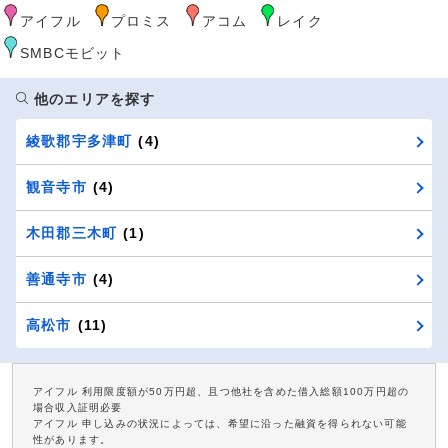
アイフル
プロミス
アコム
レイク
SMBCモビット
他のエリアを探す
綾歌郡宇多津町
(4)
観音寺市
(4)
木田郡三木町
(1)
善通寺市
(4)
高松市
(11)
アイフル 利用限度額が50万円超、且つ他社を含めた借入総額100万円超の
場合収入証明必要
アイフル 申し込みの状況によっては、希望に沿った融資を得られない可能
性があります。