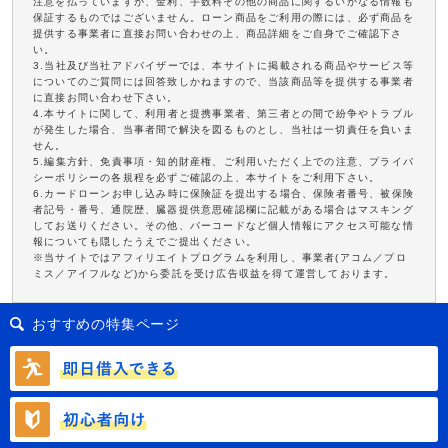
注意を払っていますが、金利、手数料その他の商品に関するいかなる情報も
保証するものではございません。ローン商品をご利用の際には、必ず商品を
提供する事業者に直接お問い合わせの上、商品詳細をご自身でご確認下さ
い。
3.当社及び当社アドバイザーでは、本サイトに掲載される商品やサービス等
についてのご質問には回答致しかねますので、当該商品等を提供する事業者
に直接お問い合わせ下さい。
4.本サイトに関して、利用者と提携事業者、第三者との間で紛争やトラブル
が発生した場合、当事者間で解決を図るものとし、当社は一切責任を負いま
せん。
5.編集方針、免責事項・知的財産権、ご利用いただく上での注意、プライバ
シーポリシーの各規程を必ずご確認の上、本サイトをご利用下さい。
6.カードローンお申し込み時に保険証を提出する場合、保険者番号、被保険
者記号・番号、通院歴、臓器提供意思確認欄に記載がある場合はマスキング
してお送りください。その他、バーコードなど個人情報にアクセス可能な情
報についても隠したうえでご提出ください。
※当サイトではアフィリエイトプログラムを利用し、事業者(アコム／プロ
ミス／アイフルなど)から委託を受け広告収益を得て運営しております。
おすすめの特集ページ