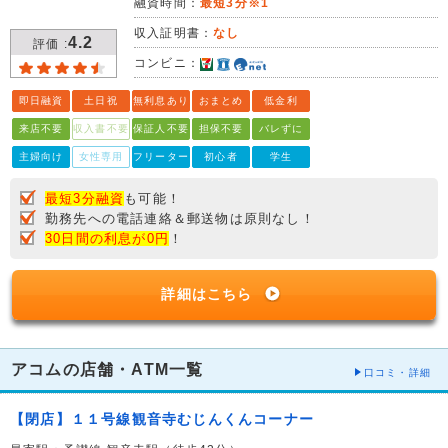
融資時間：
最短3分※1
収入証明書：
なし
4.2
評価 :
コンビニ：
即日融資
土日祝
無利息あり
おまとめ
低金利
来店不要
収入書不要
保証人不要
担保不要
バレずに
主婦向け
女性専用
フリーター
初心者
学生
最短3分融資
も可能！
勤務先への電話連絡＆郵送物は原則なし！
30日間の利息が0円
！
詳細はこちら
アコムの店舗・ATM一覧
口コミ・詳細
【閉店】１１号線観音寺むじんくんコーナー