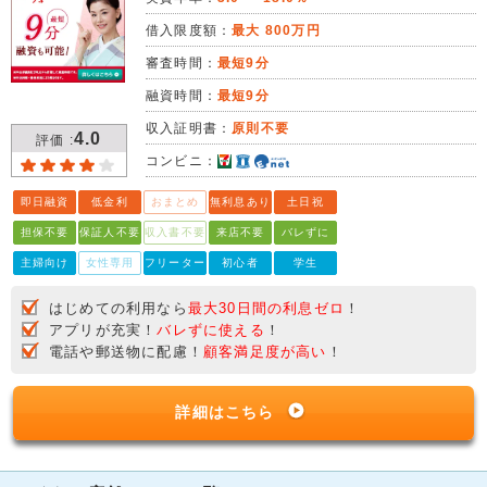
借入限度額：
最大 800万円
審査時間：
最短9分
融資時間：
最短9分
収入証明書：
原則不要
4.0
評価 :
コンビニ：
即日融資
低金利
おまとめ
無利息あり
土日祝
担保不要
保証人不要
収入書不要
来店不要
バレずに
主婦向け
女性専用
フリーター
初心者
学生
はじめての利用なら
最大30日間の利息ゼロ
！
アプリが充実！
バレずに使える
！
電話や郵送物に配慮！
顧客満足度が高い
！
詳細はこちら