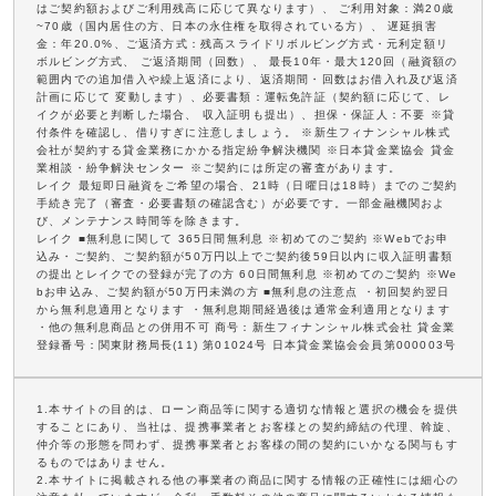
はご契約額およびご利用残高に応じて異なります）、 ご利用対象：満20歳
~70歳（国内居住の方、日本の永住権を取得されている方）、 遅延損害
金：年20.0%、ご返済方式：残高スライドリボルビング方式・元利定額リ
ボルビング方式、 ご返済期間（回数）、 最長10年・最大120回（融資額の
範囲内での追加借入や繰上返済により、返済期間・回数はお借入れ及び返済
計画に応じて 変動します）、必要書類：運転免許証（契約額に応じて、レ
イクが必要と判断した場合、 収入証明も提出）、担保・保証人：不要 ※貸
付条件を確認し、借りすぎに注意しましょう。 ※新生フィナンシャル株式
会社が契約する貸金業務にかかる指定紛争解決機関 ※日本貸金業協会 貸金
業相談・紛争解決センター ※ご契約には所定の審査があります。
レイク 最短即日融資をご希望の場合、21時（日曜日は18時）までのご契約
手続き完了（審査・必要書類の確認含む）が必要です。一部金融機関およ
び、メンテナンス時間等を除きます。
レイク ■無利息に関して 365日間無利息 ※初めてのご契約 ※Webでお申
込み・ご契約、ご契約額が50万円以上でご契約後59日以内に収入証明書類
の提出とレイクでの登録が完了の方 60日間無利息 ※初めてのご契約 ※We
bお申込み、ご契約額が50万円未満の方 ■無利息の注意点 ・初回契約翌日
から無利息適用となります ・無利息期間経過後は通常金利適用となります
・他の無利息商品との併用不可 商号：新生フィナンシャル株式会社 貸金業
登録番号：関東財務局長(11) 第01024号 日本貸金業協会会員第000003号
1.本サイトの目的は、ローン商品等に関する適切な情報と選択の機会を提供
することにあり、当社は、提携事業者とお客様との契約締結の代理、斡旋、
仲介等の形態を問わず、提携事業者とお客様の間の契約にいかなる関与もす
るものではありません。
2.本サイトに掲載される他の事業者の商品に関する情報の正確性には細心の