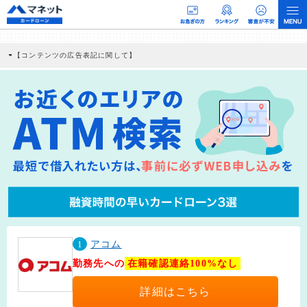
【コンテンツの広告表記に関して】
本コンテンツには、紹介している商品・商材の広告（リンク）を含む場合がありま
す。 これらの広告を経由して読者が企業ホームページを訪れ、成約が発生すると弊
社に対して企業から紹介報酬が支払われるという収益モデルです。 ただし、特定の
商品を根拠なくPRするものではなく、当編集部の調査／ユーザーへの口コミ収集な
どに基づき、公平性を担保した情報提供を行っています。
>提携企業一覧
1
アコム
勤務先への
在籍確認連絡100%なし
詳細はこちら