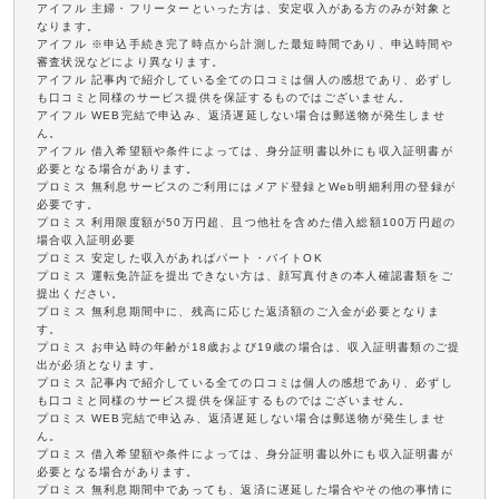
アイフル 主婦・フリーターといった方は、安定収入がある方のみが対象と
なります。
アイフル ※申込手続き完了時点から計測した最短時間であり、申込時間や
審査状況などにより異なります。
アイフル 記事内で紹介している全ての口コミは個人の感想であり、必ずし
も口コミと同様のサービス提供を保証するものではございません。
アイフル WEB完結で申込み、返済遅延しない場合は郵送物が発生しませ
ん。
アイフル 借入希望額や条件によっては、身分証明書以外にも収入証明書が
必要となる場合があります。
プロミス 無利息サービスのご利用にはメアド登録とWeb明細利用の登録が
必要です。
プロミス 利用限度額が50万円超、且つ他社を含めた借入総額100万円超の
場合収入証明必要
プロミス 安定した収入があればパート・バイトOK
プロミス 運転免許証を提出できない方は、顔写真付きの本人確認書類をご
提出ください。
プロミス 無利息期間中に、残高に応じた返済額のご入金が必要となりま
す。
プロミス お申込時の年齢が18歳および19歳の場合は、収入証明書類のご提
出が必須となります。
プロミス 記事内で紹介している全ての口コミは個人の感想であり、必ずし
も口コミと同様のサービス提供を保証するものではございません。
プロミス WEB完結で申込み、返済遅延しない場合は郵送物が発生しませ
ん。
プロミス 借入希望額や条件によっては、身分証明書以外にも収入証明書が
必要となる場合があります。
プロミス 無利息期間中であっても、返済に遅延した場合やその他の事情に