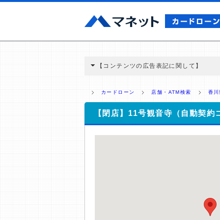
【コンテンツの広告表記に関して】
本コンテンツには、紹介している商品・商材
と弊社に対して企業から紹介報酬が支払われ
カードローン
店舗・ATM検索
香川
ミ収集などに基づき、公平性を担保した情
>提携企業一覧
【閉店】11号観音寺（自動契約