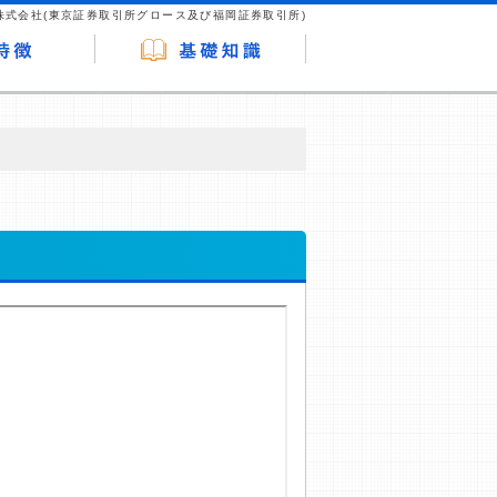
株式会社(東京証券取引所グロース及び福岡証券取引所)
が企業ホームページを訪れ、成約が発生する
はなく、当編集部の調査／ユーザーへの口コ