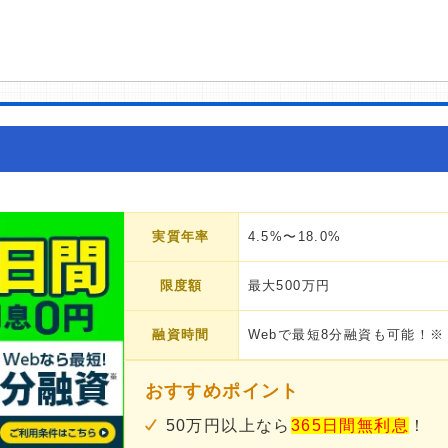
実質年率
4.5%〜18.0%
限度額
最大500万円
融資時間
Webで最短8分融資も可能！※
おすすめポイント
50万円以上なら
365日間無利息
！