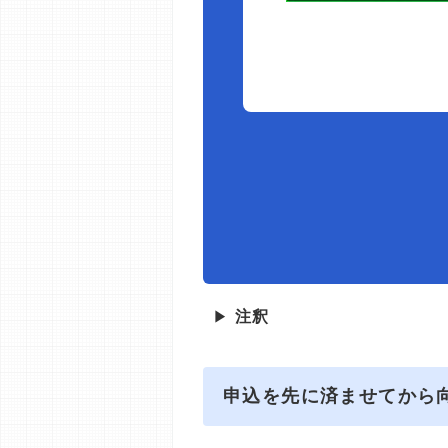
▶
注釈
申込を先に済ませてから