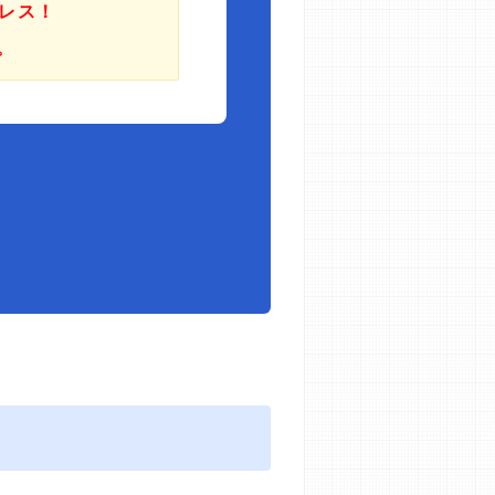
レス！
。