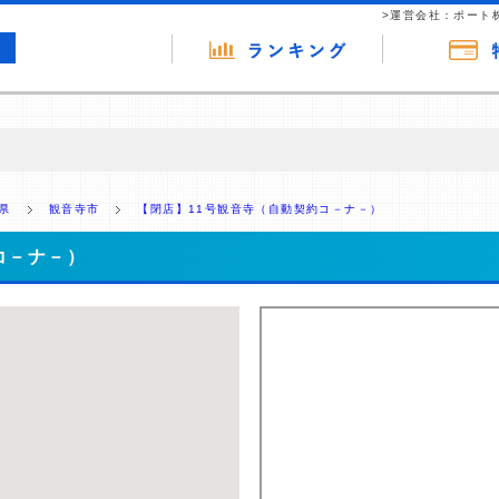
>運営会社：ポート
の広告（リンク）を含む場合があります。 これらの広告を経由して読者
るという収益モデルです。 ただし、特定の商品を根拠なくPRするもので
県
観音寺市
【閉店】11号観音寺（自動契約コ－ナ－）
報提供を行っています。
コ－ナ－）