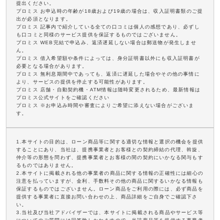
提出ください。
プロミス お申込時の年齢が18歳および19歳の場合は、収入証明書類のご提
出が必須となります。
プロミス 記事内で紹介している全ての口コミは個人の感想であり、必ずし
も口コミと同様のサービス提供を保証するものではございません。
プロミス WEB完結で申込み、返済遅延しない場合は郵送物が発生しませ
ん。
プロミス 借入希望額や条件によっては、身分証明書以外にも収入証明書が
必要となる場合があります。
プロミス 無利息期間中であっても、返済に遅延した場合やその他の事情に
より、サービスの提供を停止する可能性があります。
プロミス 店舗・自動契約機・ATM情報は随時変更されるため、最新情報は
プロミス公式サイトをご確認ください
プロミス ※お申込み時間や審査によりご希望に添えない場合がございま
す。
1.本サイトの目的は、ローン商品等に関する適切な情報と選択の機会を提供
することにあり、当社は、提携事業者とお客様との契約締結の代理、斡旋、
仲介等の形態を問わず、提携事業者とお客様の間の契約にいかなる関与もす
るものではありません。
2.本サイトに掲載される他の事業者の商品に関する情報の正確性には細心の
注意を払っていますが、金利、手数料その他の商品に関するいかなる情報も
保証するものではございません。ローン商品をご利用の際には、必ず商品を
提供する事業者に直接お問い合わせの上、商品詳細をご自身でご確認下さ
い。
3.当社及び当社アドバイザーでは、本サイトに掲載される商品やサービス等