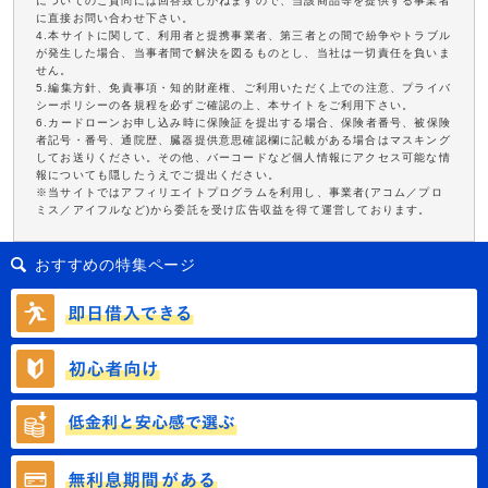
についてのご質問には回答致しかねますので、当該商品等を提供する事業者
に直接お問い合わせ下さい。
4.本サイトに関して、利用者と提携事業者、第三者との間で紛争やトラブル
が発生した場合、当事者間で解決を図るものとし、当社は一切責任を負いま
せん。
5.編集方針、免責事項・知的財産権、ご利用いただく上での注意、プライバ
シーポリシーの各規程を必ずご確認の上、本サイトをご利用下さい。
6.カードローンお申し込み時に保険証を提出する場合、保険者番号、被保険
者記号・番号、通院歴、臓器提供意思確認欄に記載がある場合はマスキング
してお送りください。その他、バーコードなど個人情報にアクセス可能な情
報についても隠したうえでご提出ください。
※当サイトではアフィリエイトプログラムを利用し、事業者(アコム／プロ
ミス／アイフルなど)から委託を受け広告収益を得て運営しております。
おすすめの特集ページ