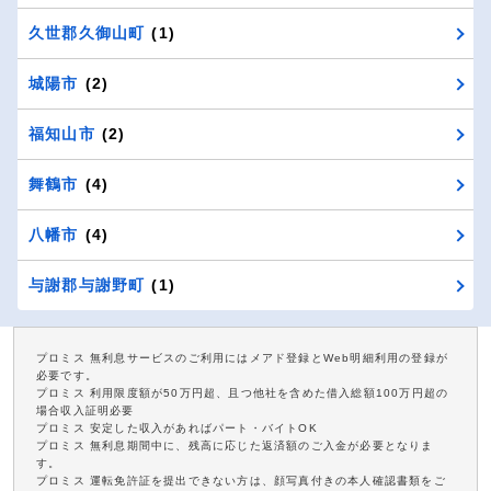
久世郡久御山町
(1)
城陽市
(2)
福知山市
(2)
舞鶴市
(4)
八幡市
(4)
与謝郡与謝野町
(1)
プロミス 無利息サービスのご利用にはメアド登録とWeb明細利用の登録が
必要です。
プロミス 利用限度額が50万円超、且つ他社を含めた借入総額100万円超の
場合収入証明必要
プロミス 安定した収入があればパート・バイトOK
プロミス 無利息期間中に、残高に応じた返済額のご入金が必要となりま
す。
プロミス 運転免許証を提出できない方は、顔写真付きの本人確認書類をご