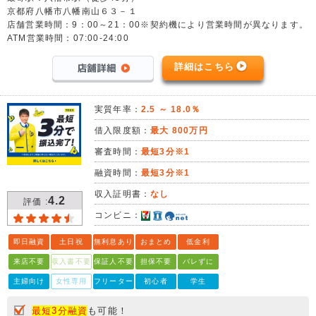
京都府八幡市八幡南山６３－１
店舗営業時間：9：00～21：00※契約機により営業時間が異なります。
ATM営業時間：07:00-24:00
詳細はこちら
実質年率：
2.5 ～ 18.0％
借入限度額：
最大 800万円
審査時間：
最短3分※1
融資時間：
最短3分※1
収入証明書：
なし
4.2
評価 :
コンビニ：
即日融資
土日祝
無利息あり
おまとめ
低金利
来店不要
収入書不要
保証人不要
担保不要
バレずに
主婦向け
女性専用
フリーター
初心者
学生
最短3分融資
も可能！