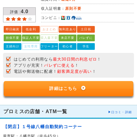
収入証明書：
原則不要
4.0
評価 :
コンビニ：
即日融資
低金利
おまとめ
無利息あり
土日祝
担保不要
保証人不要
収入書不要
来店不要
バレずに
主婦向け
女性専用
フリーター
初心者
学生
はじめての利用なら
最大30日間の利息ゼロ
！
アプリが充実！
バレずに使える
！
電話や郵送物に配慮！
顧客満足度が高い
！
詳細はこちら
プロミスの店舗・ATM一覧
口コミ・詳細
【閉店】１号線八幡自動契約コーナー
最寄駅：八幡市駅（徒歩45分）