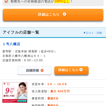
勤務先への在籍確認の電話が
100%なし
！
詳細はこちら
アイフルの店舗一覧
口コミ・詳細
１号八幡店
最寄駅：京阪本線 樟葉駅（徒歩46分）
京都府八幡市八幡南山６４－１
店舗営業時間：8:00～22:00
詳細はこちら
実質年率：
3.0 ～ 18.0％
借入限度額：
最大 800万円
審査時間：
最短9分
融資時間：
最短9分