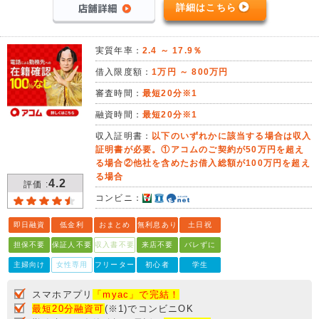
詳細はこちら
実質年率：
2.4 ～ 17.9％
借入限度額：
1万円 ～ 800万円
審査時間：
最短20分※1
融資時間：
最短20分※1
収入証明書：
以下のいずれかに該当する場合は収入
証明書が必要。①アコムのご契約が50万円を超え
る場合②他社を含めたお借入総額が100万円を超え
る場合
4.2
評価 :
コンビニ：
即日融資
低金利
おまとめ
無利息あり
土日祝
担保不要
保証人不要
収入書不要
来店不要
バレずに
主婦向け
女性専用
フリーター
初心者
学生
スマホアプリ
「myac」で完結！
最短20分融資可
(※1)でコンビニOK