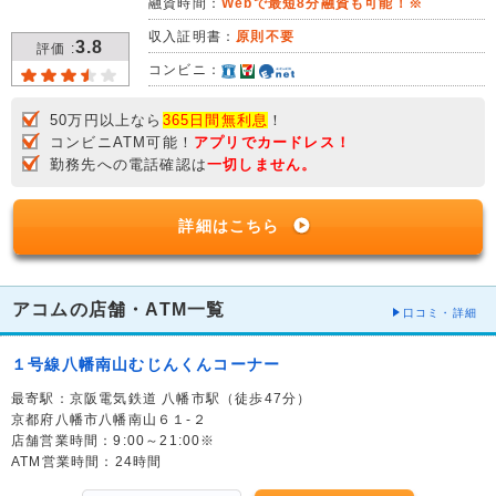
融資時間：
Webで最短8分融資も可能！※
収入証明書：
原則不要
3.8
評価 :
コンビニ：
50万円以上なら
365日間無利息
！
コンビニATM可能！
アプリでカードレス！
勤務先への電話確認は
一切しません。
詳細はこちら
アコムの店舗・ATM一覧
口コミ・詳細
１号線八幡南山むじんくんコーナー
最寄駅：京阪電気鉄道 八幡市駅（徒歩47分）
京都府八幡市八幡南山６１-２
店舗営業時間：9:00～21:00※
ATM営業時間：24時間