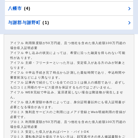
八幡市
(4)
与謝郡与謝野町
(1)
アイフル 利用限度額が50万円超、且つ他社を含めた借入総額100万円超の
場合収入証明必要
アイフル 申し込みの状況によっては、希望に沿った融資を得られない可能
性があります。
アイフル 主婦・フリーターといった方は、安定収入がある方のみが対象と
なります。
アイフル ※申込手続き完了時点から計測した最短時間であり、申込時間や
審査状況などにより異なります。
アイフル 記事内で紹介している全ての口コミは個人の感想であり、必ずし
も口コミと同様のサービス提供を保証するものではございません。
アイフル WEB完結で申込み、返済遅延しない場合は郵送物が発生しませ
ん。
アイフル 借入希望額や条件によっては、身分証明書以外にも収入証明書が
必要となる場合があります。
プロミス 無利息サービスのご利用にはメアド登録とWeb明細利用の登録が
必要です。
プロミス 利用限度額が50万円超、且つ他社を含めた借入総額100万円超の
場合収入証明必要
プロミス 安定した収入があればパート・バイトOK
プロミス 運転免許証を提出できない方は、顔写真付きの本人確認書類をご