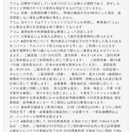
アコム 記事内で紹介している全ての口コミは個人の感想であり、必ずしも
口コミと同様のサービス提供を保証するものではございません。
アコム 店舗・自動契約機で契約し、明細の確認方法をWEBにした場合、返
済遅延しない場合は郵送物が発生しません。
アコム 当サイトではアフィリエイトプログラムを利用し、事業者(アコム)
から委託を受け広告収益を得て運営しております
アコム 適用金利や利用極度額は審査によって決定します
レイク 口座振込による借入は原則として銀行営業時間内に限られます。
レイク ■貸付条件について 満20歳以上70歳以下の方で安定した収入のある
方（パート・アルバイトで収入のある方も可）は、ご利用いただけます。
お取引期間中に満71歳になられた時点で新たなご融資を停止させていただ
きます。 ご融資額：1万~500万円、貸付利率：年4.5~18.0% （貸付利率
はご契約額およびご利用残高に応じて異なります）、 ご利用対象：満20歳
~70歳（国内居住の方、日本の永住権を取得されている方）、 遅延損害
金：年20.0%、ご返済方式：残高スライドリボルビング方式・元利定額リ
ボルビング方式、 ご返済期間（回数）、 最長10年・最大120回（融資額の
範囲内での追加借入や繰上返済により、返済期間・回数はお借入れ及び返済
計画に応じて 変動します）、必要書類：運転免許証（契約額に応じて、レ
イクが必要と判断した場合、 収入証明も提出）、担保・保証人：不要 ※貸
付条件を確認し、借りすぎに注意しましょう。 ※新生フィナンシャル株式
会社が契約する貸金業務にかかる指定紛争解決機関 ※日本貸金業協会 貸金
業相談・紛争解決センター ※ご契約には所定の審査があります。
レイク 最短即日融資をご希望の場合、21時（日曜日は18時）までのご契約
手続き完了（審査・必要書類の確認含む）が必要です。一部金融機関およ
び、メンテナンス時間等を除きます。
レイク ■無利息に関して 365日間無利息 ※初めてのご契約 ※Webでお申
込み・ご契約、ご契約額が50万円以上でご契約後59日以内に収入証明書類
の提出とレイクでの登録が完了の方 60日間無利息 ※初めてのご契約 ※We