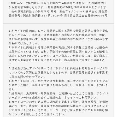
bお申込み、ご契約額が50万円未満の方 ■無利息の注意点 ・初回契約翌日
から無利息適用となります ・無利息期間経過後は通常金利適用となります
・他の無利息商品との併用不可 商号：新生フィナンシャル株式会社 貸金業
登録番号：関東財務局長(11) 第01024号 日本貸金業協会会員第000003号
1.本サイトの目的は、ローン商品等に関する適切な情報と選択の機会を提供
することにあり、当社は、提携事業者とお客様との契約締結の代理、斡旋、
仲介等の形態を問わず、提携事業者とお客様の間の契約にいかなる関与もす
るものではありません。
2.本サイトに掲載される他の事業者の商品に関する情報の正確性には細心の
注意を払っていますが、金利、手数料その他の商品に関するいかなる情報も
保証するものではございません。ローン商品をご利用の際には、必ず商品を
提供する事業者に直接お問い合わせの上、商品詳細をご自身でご確認下さ
い。
3.当社及び当社アドバイザーでは、本サイトに掲載される商品やサービス等
についてのご質問には回答致しかねますので、当該商品等を提供する事業者
に直接お問い合わせ下さい。
4.本サイトに関して、利用者と提携事業者、第三者との間で紛争やトラブル
が発生した場合、当事者間で解決を図るものとし、当社は一切責任を負いま
せん。
5.編集方針、免責事項・知的財産権、ご利用いただく上での注意、プライバ
シーポリシーの各規程を必ずご確認の上、本サイトをご利用下さい。
6.カードローンお申し込み時に保険証を提出する場合、保険者番号、被保険
者記号・番号、通院歴、臓器提供意思確認欄に記載がある場合はマスキング
してお送りください。その他、バーコードなど個人情報にアクセス可能な情
報についても隠したうえでご提出ください。