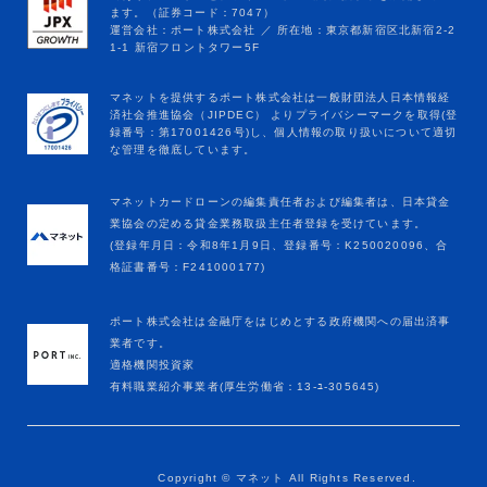
マネットカードローンの編集責任者および編集者は、日本貸金
業協会の定める貸金業務取扱主任者登録を受けています。
(登録年月日：令和8年1月9日、登録番号：K250020096、合
格証書番号：F241000177)
ポート株式会社は金融庁をはじめとする政府機関への届出済事
業者です。
適格機関投資家
有料職業紹介事業者(厚生労働省：13-ﾕ-305645)