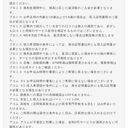
提出ください。
プロミス 無利息期間中に、残高に応じた返済額のご入金が必要となりま
す。
プロミス お申込時の年齢が18歳および19歳の場合は、収入証明書類のご提
出が必須となります。
プロミス 記事内で紹介している全ての口コミは個人の感想であり、必ずし
も口コミと同様のサービス提供を保証するものではございません。
プロミス WEB完結で申込み、返済遅延しない場合は郵送物が発生しませ
ん。
プロミス 借入希望額や条件によっては、身分証明書以外にも収入証明書が
必要となる場合があります。
プロミス 無利息期間中であっても、返済に遅延した場合やその他の事情に
より、サービスの提供を停止する可能性があります。
プロミス 店舗・自動契約機・ATM情報は随時変更されるため、最新情報は
プロミス公式サイトをご確認ください
プロミス ※お申込み時間や審査によりご希望に添えない場合がございま
す。
アコム ※1 お申込時間や審査によりご希望に添えない場合がございます。
アコム ※2 借入希望額や条件によっては、身分証明書以外にも収入証明書
が必要となる場合があります。
アコム 勤務先への電話での在籍確認は100％ありません。
アコム 安定した収入があればパート・バイトOK
アコム 高校生（定時制高校生および高等専門学校生も含む）はお申込いた
だけません。
アコム ご利用の際は貸付け条件をよく読み、計画的な借り入れを心がけて
ください
アコム アコムが不適切と判断した場合、金利0円サービスが適用されない可
能性があります。