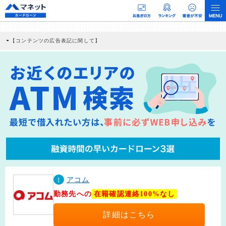
【コンテンツの広告表記に関して】
本コンテンツには、紹介している商品・商材の広告（リンク）を含む場合がありま
す。 これらの広告を経由して読者が企業ホームページを訪れ、成約が発生すると弊
社に対して企業から紹介報酬が支払われるという収益モデルです。 ただし、特定の
商品を根拠なくPRするものではなく、当編集部の調査／ユーザーへの口コミ収集な
どに基づき、公平性を担保した情報提供を行っています。
>提携企業一覧
1
アコム
勤務先への
在籍確認連絡100%なし
詳細はこちら