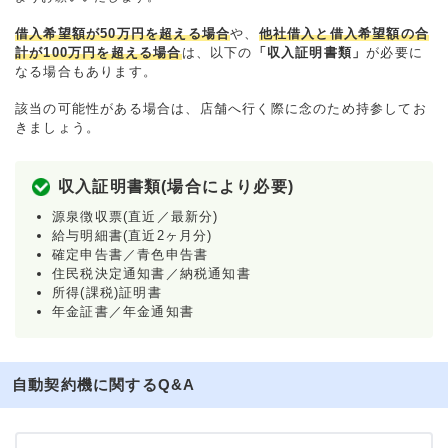
借入希望額が50万円を超える場合
や、
他社借入と借入希望額の合
計が100万円を超える場合
は、以下の
「収入証明書類」
が必要に
なる場合もあります。
該当の可能性がある場合は、店舗へ行く際に念のため持参してお
きましょう。
収入証明書類(場合により必要)
源泉徴収票(直近／最新分)
給与明細書(直近2ヶ月分)
確定申告書／青色申告書
住民税決定通知書／納税通知書
所得(課税)証明書
年金証書／年金通知書
自動契約機に関するQ&A