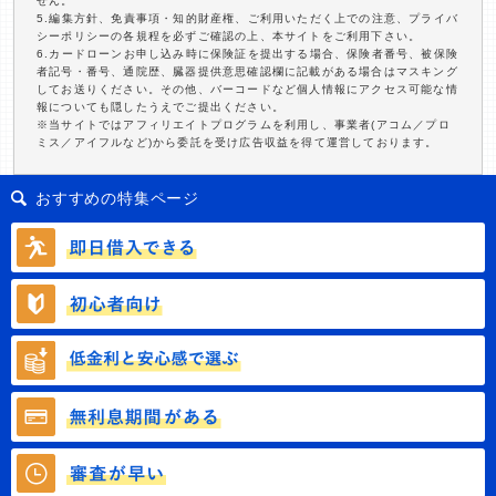
せん。
5.編集方針、免責事項・知的財産権、ご利用いただく上での注意、プライバ
シーポリシーの各規程を必ずご確認の上、本サイトをご利用下さい。
6.カードローンお申し込み時に保険証を提出する場合、保険者番号、被保険
者記号・番号、通院歴、臓器提供意思確認欄に記載がある場合はマスキング
してお送りください。その他、バーコードなど個人情報にアクセス可能な情
報についても隠したうえでご提出ください。
※当サイトではアフィリエイトプログラムを利用し、事業者(アコム／プロ
ミス／アイフルなど)から委託を受け広告収益を得て運営しております。
おすすめの特集ページ