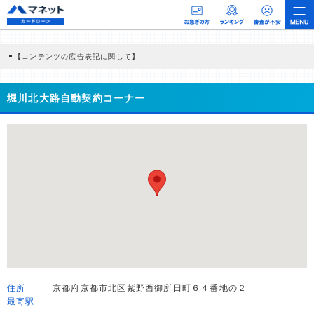
【コンテンツの広告表記に関して】
本コンテンツには、紹介している商品・商材の広告（リンク）を含む場合がありま
す。 これらの広告を経由して読者が企業ホームページを訪れ、成約が発生すると弊
社に対して企業から紹介報酬が支払われるという収益モデルです。 ただし、特定の
堀川北大路自動契約コーナー
商品を根拠なくPRするものではなく、当編集部の調査／ユーザーへの口コミ収集な
どに基づき、公平性を担保した情報提供を行っています。
>提携企業一覧
住所
京都府京都市北区紫野西御所田町６４番地の２
最寄駅