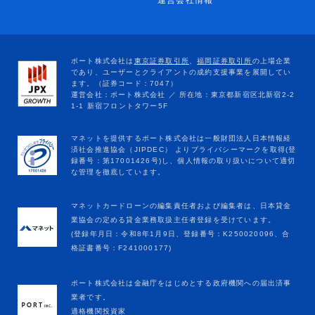
運営会社情報
マネットカードローンの編集責任者および編集者は、日本貸金
業協会の定める貸金業務取扱主任者登録を受けています。
(登録年月日：令和8年1月9日、登録番号：K250020096、合
格証書番号：F241000177)
ポート株式会社は金融庁をはじめとする政府機関への届出済事
業者です。
適格機関投資家