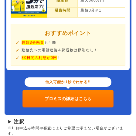
限度額
最大800万円
融資時間
最短3分※1
おすすめポイント
最短3分融資
も可能！
勤務先への電話連絡＆郵送物は原則なし！
30日間の利息が0円
！
借入可能か1秒でわかる!!
プロミスの詳細はこちら
注釈
▶
※1.お申込み時間や審査によりご希望に添えない場合がございま
す。