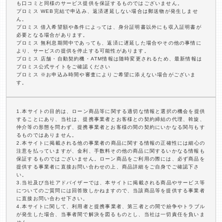
も口コミと同様のサービス提供を保証するものではございません。
プロミス WEB完結で申込み、返済遅延しない場合は郵送物が発生しませ
ん。
プロミス 借入希望額や条件によっては、身分証明書以外にも収入証明書が
必要となる場合があります。
プロミス 無利息期間中であっても、返済に遅延した場合やその他の事情に
より、サービスの提供を停止する可能性があります。
プロミス 店舗・自動契約機・ATM情報は随時変更されるため、最新情報は
プロミス公式サイトをご確認ください
プロミス ※お申込み時間や審査によりご希望に添えない場合がございま
す。
1.本サイトの目的は、ローン商品等に関する適切な情報と選択の機会を提供
することにあり、当社は、提携事業者とお客様との契約締結の代理、斡旋、
仲介等の形態を問わず、提携事業者とお客様の間の契約にいかなる関与もす
るものではありません。
2.本サイトに掲載される他の事業者の商品に関する情報の正確性には細心の
注意を払っていますが、金利、手数料その他の商品に関するいかなる情報も
保証するものではございません。ローン商品をご利用の際には、必ず商品を
提供する事業者に直接お問い合わせの上、商品詳細をご自身でご確認下さ
い。
3.当社及び当社アドバイザーでは、本サイトに掲載される商品やサービス等
についてのご質問には回答致しかねますので、当該商品等を提供する事業者
に直接お問い合わせ下さい。
4.本サイトに関して、利用者と提携事業者、第三者との間で紛争やトラブル
が発生した場合、当事者間で解決を図るものとし、当社は一切責任を負いま