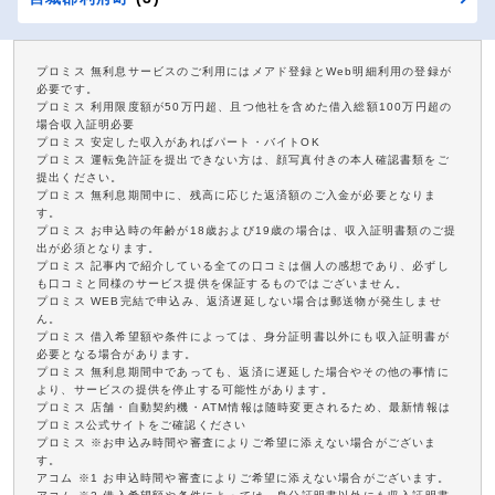
プロミス 無利息サービスのご利用にはメアド登録とWeb明細利用の登録が
必要です。
プロミス 利用限度額が50万円超、且つ他社を含めた借入総額100万円超の
場合収入証明必要
プロミス 安定した収入があればパート・バイトOK
プロミス 運転免許証を提出できない方は、顔写真付きの本人確認書類をご
提出ください。
プロミス 無利息期間中に、残高に応じた返済額のご入金が必要となりま
す。
プロミス お申込時の年齢が18歳および19歳の場合は、収入証明書類のご提
出が必須となります。
プロミス 記事内で紹介している全ての口コミは個人の感想であり、必ずし
も口コミと同様のサービス提供を保証するものではございません。
プロミス WEB完結で申込み、返済遅延しない場合は郵送物が発生しませ
ん。
プロミス 借入希望額や条件によっては、身分証明書以外にも収入証明書が
必要となる場合があります。
プロミス 無利息期間中であっても、返済に遅延した場合やその他の事情に
より、サービスの提供を停止する可能性があります。
プロミス 店舗・自動契約機・ATM情報は随時変更されるため、最新情報は
プロミス公式サイトをご確認ください
プロミス ※お申込み時間や審査によりご希望に添えない場合がございま
す。
アコム ※1 お申込時間や審査によりご希望に添えない場合がございます。