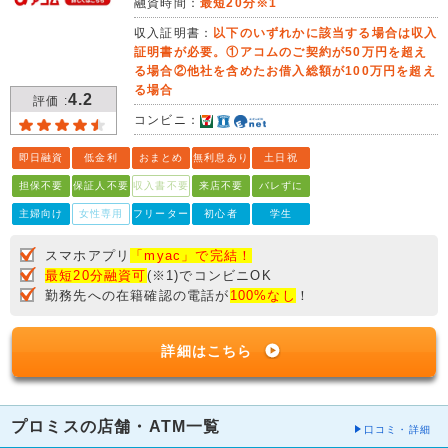
融資時間：
最短20分※1
収入証明書：
以下のいずれかに該当する場合は収入
証明書が必要。①アコムのご契約が50万円を超え
る場合②他社を含めたお借入総額が100万円を超え
る場合
4.2
評価 :
コンビニ：
即日融資
低金利
おまとめ
無利息あり
土日祝
担保不要
保証人不要
収入書不要
来店不要
バレずに
主婦向け
女性専用
フリーター
初心者
学生
スマホアプリ
「myac」で完結！
最短20分融資可
(※1)でコンビニOK
勤務先への在籍確認の電話が
100%なし
！
詳細はこちら
プロミスの店舗・ATM一覧
口コミ・詳細