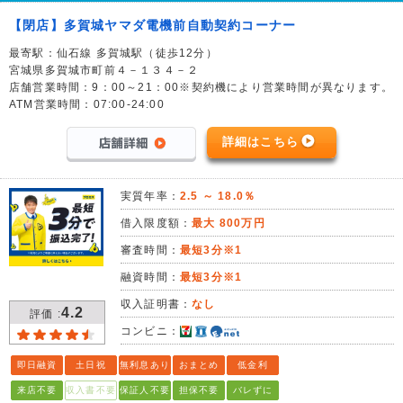
【閉店】多賀城ヤマダ電機前自動契約コーナー
最寄駅：仙石線 多賀城駅（徒歩12分）
宮城県多賀城市町前４－１３４－２
店舗営業時間：9：00～21：00※契約機により営業時間が異なります。
ATM営業時間：07:00-24:00
詳細はこちら
実質年率：
2.5 ～ 18.0％
借入限度額：
最大 800万円
審査時間：
最短3分※1
融資時間：
最短3分※1
収入証明書：
なし
4.2
評価 :
コンビニ：
即日融資
土日祝
無利息あり
おまとめ
低金利
来店不要
収入書不要
保証人不要
担保不要
バレずに