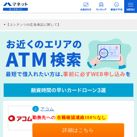
【コンテンツの広告表記に関して】
本コンテンツには、紹介している商品・商材の広告（リンク）を含む場合がありま
す。 これらの広告を経由して読者が企業ホームページを訪れ、成約が発生すると弊
社に対して企業から紹介報酬が支払われるという収益モデルです。 ただし、特定の
商品を根拠なくPRするものではなく、当編集部の調査／ユーザーへの口コミ収集な
どに基づき、公平性を担保した情報提供を行っています。
>提携企業一覧
1
アコム
勤務先への
在籍確認連絡100%なし
詳細はこちら