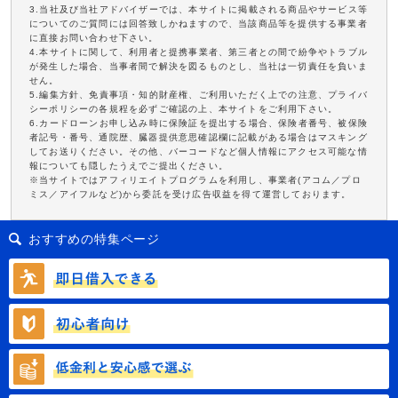
3.当社及び当社アドバイザーでは、本サイトに掲載される商品やサービス等
についてのご質問には回答致しかねますので、当該商品等を提供する事業者
に直接お問い合わせ下さい。
4.本サイトに関して、利用者と提携事業者、第三者との間で紛争やトラブル
が発生した場合、当事者間で解決を図るものとし、当社は一切責任を負いま
せん。
5.編集方針、免責事項・知的財産権、ご利用いただく上での注意、プライバ
シーポリシーの各規程を必ずご確認の上、本サイトをご利用下さい。
6.カードローンお申し込み時に保険証を提出する場合、保険者番号、被保険
者記号・番号、通院歴、臓器提供意思確認欄に記載がある場合はマスキング
してお送りください。その他、バーコードなど個人情報にアクセス可能な情
報についても隠したうえでご提出ください。
※当サイトではアフィリエイトプログラムを利用し、事業者(アコム／プロ
ミス／アイフルなど)から委託を受け広告収益を得て運営しております。
おすすめの特集ページ