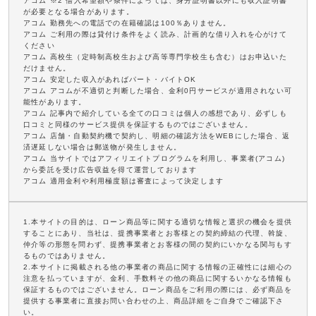
アコム ※2 借入希望額や条件によっては、身分証明書以外にも収入証明書
が必要となる場合があります。
アコム 勤務先への電話での在籍確認は100％ありません。
アコム ご利用の際は貸付け条件をよく読み、計画的な借り入れを心がけて
ください
アコム 高校生（定時制高校生および高等専門学校生も含む）はお申込いた
だけません。
アコム 安定した収入があればパート・バイトOK
アコム アコムが不適切と判断した場合、金利0円サービスが適用されない可
能性があります。
アコム 記事内で紹介している全ての口コミは個人の感想であり、必ずしも
口コミと同様のサービス提供を保証するものではございません。
アコム 店舗・自動契約機で契約し、明細の確認方法をWEBにした場合、返
済遅延しない場合は郵送物が発生しません。
アコム 当サイトではアフィリエイトプログラムを利用し、事業者(アコム)
から委託を受け広告収益を得て運営しております
アコム 適用金利や利用極度額は審査によって決定します
1.本サイトの目的は、ローン商品等に関する適切な情報と選択の機会を提供
することにあり、当社は、提携事業者とお客様との契約締結の代理、斡旋、
仲介等の形態を問わず、提携事業者とお客様の間の契約にいかなる関与もす
るものではありません。
2.本サイトに掲載される他の事業者の商品に関する情報の正確性には細心の
注意を払っていますが、金利、手数料その他の商品に関するいかなる情報も
保証するものではございません。ローン商品をご利用の際には、必ず商品を
提供する事業者に直接お問い合わせの上、商品詳細をご自身でご確認下さ
い。