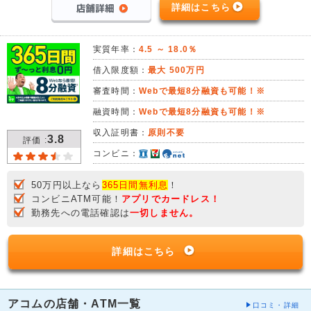
詳細はこちら
実質年率：
4.5 ～ 18.0％
借入限度額：
最大 500万円
審査時間：
Webで最短8分融資も可能！※
融資時間：
Webで最短8分融資も可能！※
収入証明書：
原則不要
3.8
評価 :
コンビニ：
50万円以上なら
365日間無利息
！
コンビニATM可能！
アプリでカードレス！
勤務先への電話確認は
一切しません。
詳細はこちら
アコムの店舗・ATM一覧
口コミ・詳細