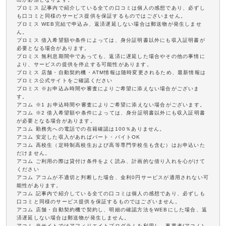
プロミス 記事内で紹介している全ての口コミは個人の感想であり、必ずし
も口コミと同様のサービス提供を保証するものではございません。
プロミス WEB完結で申込み、返済遅延しない場合は郵送物が発生しませ
ん。
プロミス 借入希望額や条件によっては、身分証明書以外にも収入証明書が
必要となる場合があります。
プロミス 無利息期間中であっても、返済に遅延した場合やその他の事情に
より、サービスの提供を停止する可能性があります。
プロミス 店舗・自動契約機・ATM情報は随時変更されるため、最新情報は
プロミス公式サイトをご確認ください
プロミス ※お申込み時間や審査によりご希望に添えない場合がございま
す。
アコム ※1 お申込時間や審査によりご希望に添えない場合がございます。
アコム ※2 借入希望額や条件によっては、身分証明書以外にも収入証明書
が必要となる場合があります。
アコム 勤務先への電話での在籍確認は100％ありません。
アコム 安定した収入があればパート・バイトOK
アコム 高校生（定時制高校生および高等専門学校生も含む）はお申込いた
だけません。
アコム ご利用の際は貸付け条件をよく読み、計画的な借り入れを心がけて
ください
アコム アコムが不適切と判断した場合、金利0円サービスが適用されない可
能性があります。
アコム 記事内で紹介している全ての口コミは個人の感想であり、必ずしも
口コミと同様のサービス提供を保証するものではございません。
アコム 店舗・自動契約機で契約し、明細の確認方法をWEBにした場合、返
済遅延しない場合は郵送物が発生しません。
アコム 当サイトではアフィリエイトプログラムを利用し、事業者(アコム)