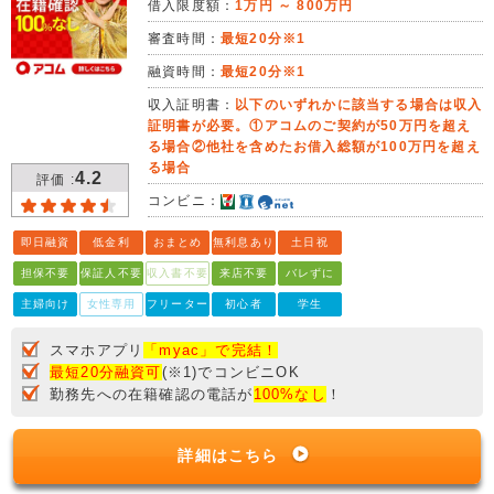
借入限度額：
1万円 ～ 800万円
審査時間：
最短20分※1
融資時間：
最短20分※1
収入証明書：
以下のいずれかに該当する場合は収入
証明書が必要。①アコムのご契約が50万円を超え
る場合②他社を含めたお借入総額が100万円を超え
る場合
4.2
評価 :
コンビニ：
即日融資
低金利
おまとめ
無利息あり
土日祝
担保不要
保証人不要
収入書不要
来店不要
バレずに
主婦向け
女性専用
フリーター
初心者
学生
スマホアプリ
「myac」で完結！
最短20分融資可
(※1)でコンビニOK
勤務先への在籍確認の電話が
100%なし
！
詳細はこちら