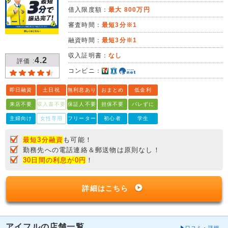
借入限度額：
最大 800万円
審査時間：
最短3分※1
融資時間：
最短3分※1
収入証明書：
なし
4.2
評価 :
コンビニ：
即日融資
土日祝
無利息あり
おまとめ
低金利
来店不要
収入書不要
保証人不要
担保不要
バレずに
主婦向け
女性専用
フリーター
初心者
学生
最短3分融資
も可能！
勤務先への電話連絡＆郵送物は原則なし！
30日間の利息が0円
！
詳細はこちら
アイフルの店舗一覧
口コミ・詳細