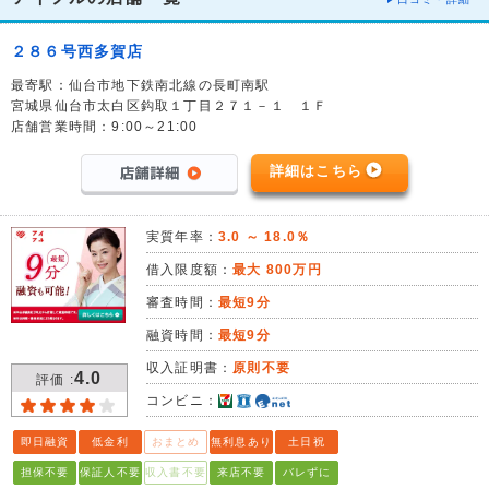
２８６号西多賀店
最寄駅：仙台市地下鉄南北線の長町南駅
宮城県仙台市太白区鈎取１丁目２７１－１ １Ｆ
店舗営業時間：9:00～21:00
詳細はこちら
実質年率：
3.0 ～ 18.0％
借入限度額：
最大 800万円
審査時間：
最短9分
融資時間：
最短9分
収入証明書：
原則不要
4.0
評価 :
コンビニ：
即日融資
低金利
おまとめ
無利息あり
土日祝
担保不要
保証人不要
収入書不要
来店不要
バレずに