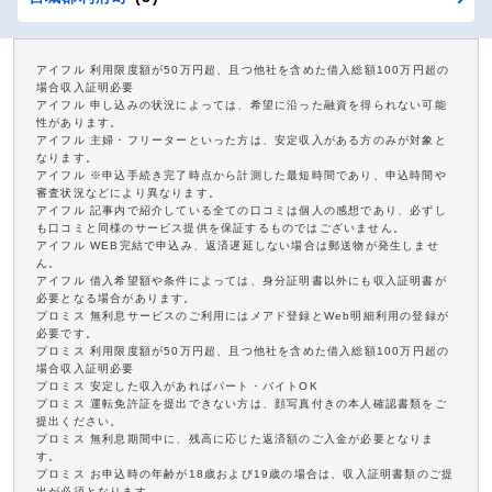
アイフル 利用限度額が50万円超、且つ他社を含めた借入総額100万円超の
場合収入証明必要
アイフル 申し込みの状況によっては、希望に沿った融資を得られない可能
性があります。
アイフル 主婦・フリーターといった方は、安定収入がある方のみが対象と
なります。
アイフル ※申込手続き完了時点から計測した最短時間であり、申込時間や
審査状況などにより異なります。
アイフル 記事内で紹介している全ての口コミは個人の感想であり、必ずし
も口コミと同様のサービス提供を保証するものではございません。
アイフル WEB完結で申込み、返済遅延しない場合は郵送物が発生しませ
ん。
アイフル 借入希望額や条件によっては、身分証明書以外にも収入証明書が
必要となる場合があります。
プロミス 無利息サービスのご利用にはメアド登録とWeb明細利用の登録が
必要です。
プロミス 利用限度額が50万円超、且つ他社を含めた借入総額100万円超の
場合収入証明必要
プロミス 安定した収入があればパート・バイトOK
プロミス 運転免許証を提出できない方は、顔写真付きの本人確認書類をご
提出ください。
プロミス 無利息期間中に、残高に応じた返済額のご入金が必要となりま
す。
プロミス お申込時の年齢が18歳および19歳の場合は、収入証明書類のご提
出が必須となります。