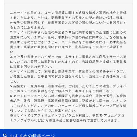
1.本サイトの目的は、ローン商品等に関する適切な情報と選択の機会を提供
することにあり、当社は、提携事業者とお客様との契約締結の代理、斡旋、
仲介等の形態を問わず、提携事業者とお客様の間の契約にいかなる関与もす
るものではありません。
2.本サイトに掲載される他の事業者の商品に関する情報の正確性には細心の
注意を払っていますが、金利、手数料その他の商品に関するいかなる情報も
保証するものではございません。ローン商品をご利用の際には、必ず商品を
提供する事業者に直接お問い合わせの上、商品詳細をご自身でご確認下さ
い。
3.当社及び当社アドバイザーでは、本サイトに掲載される商品やサービス等
についてのご質問には回答致しかねますので、当該商品等を提供する事業者
に直接お問い合わせ下さい。
4.本サイトに関して、利用者と提携事業者、第三者との間で紛争やトラブル
が発生した場合、当事者間で解決を図るものとし、当社は一切責任を負いま
せん。
5.編集方針、免責事項・知的財産権、ご利用いただく上での注意、プライバ
シーポリシーの各規程を必ずご確認の上、本サイトをご利用下さい。
6.カードローンお申し込み時に保険証を提出する場合、保険者番号、被保険
者記号・番号、通院歴、臓器提供意思確認欄に記載がある場合はマスキング
してお送りください。その他、バーコードなど個人情報にアクセス可能な情
報についても隠したうえでご提出ください。
※当サイトではアフィリエイトプログラムを利用し、事業者(アコム／プロ
ミス／アイフルなど)から委託を受け広告収益を得て運営しております。
おすすめの特集ページ