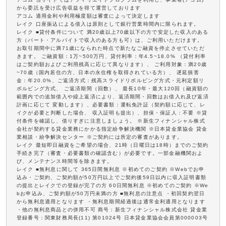
から委託を受け広告収益を得て運営しております
アコム 適用金利や利用極度額は審査によって決定します
レイク 口座振込による借入は原則として銀行営業時間内に限られます。
レイク ■貸付条件について 満20歳以上70歳以下の方で安定した収入のある
方（パート・アルバイトで収入のある方も可）は、ご利用いただけます。
お取引期間中に満71歳になられた時点で新たなご融資を停止させていただ
きます。 ご融資額：1万~500万円、貸付利率：年4.5~18.0% （貸付利率
はご契約額およびご利用残高に応じて異なります）、 ご利用対象：満20歳
~70歳（国内居住の方、日本の永住権を取得されている方）、 遅延損害
金：年20.0%、ご返済方式：残高スライドリボルビング方式・元利定額リ
ボルビング方式、 ご返済期間（回数）、 最長10年・最大120回（融資額の
範囲内での追加借入や繰上返済により、返済期間・回数はお借入れ及び返済
計画に応じて 変動します）、必要書類：運転免許証（契約額に応じて、レ
イクが必要と判断した場合、 収入証明も提出）、担保・保証人：不要 ※貸
付条件を確認し、借りすぎに注意しましょう。 ※新生フィナンシャル株式
会社が契約する貸金業務にかかる指定紛争解決機関 ※日本貸金業協会 貸金
業相談・紛争解決センター ※ご契約には所定の審査があります。
レイク 最短即日融資をご希望の場合、21時（日曜日は18時）までのご契約
手続き完了（審査・必要書類の確認含む）が必要です。一部金融機関およ
び、メンテナンス時間等を除きます。
レイク ■無利息に関して 365日間無利息 ※初めてのご契約 ※Webでお申
込み・ご契約、ご契約額が50万円以上でご契約後59日以内に収入証明書類
の提出とレイクでの登録が完了の方 60日間無利息 ※初めてのご契約 ※We
bお申込み、ご契約額が50万円未満の方 ■無利息の注意点 ・初回契約翌日
から無利息適用となります ・無利息期間経過後は通常金利適用となります
・他の無利息商品との併用不可 商号：新生フィナンシャル株式会社 貸金業
登録番号：関東財務局長(11) 第01024号 日本貸金業協会会員第000003号