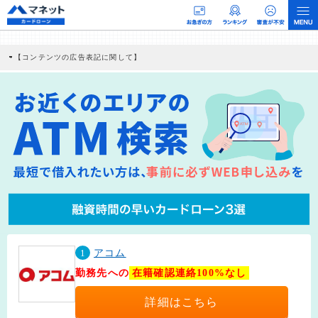
【コンテンツの広告表記に関して】
本コンテンツには、紹介している商品・商材の広告（リンク）を含む場合がありま
す。 これらの広告を経由して読者が企業ホームページを訪れ、成約が発生すると弊
社に対して企業から紹介報酬が支払われるという収益モデルです。 ただし、特定の
商品を根拠なくPRするものではなく、当編集部の調査／ユーザーへの口コミ収集な
どに基づき、公平性を担保した情報提供を行っています。
>提携企業一覧
1
アコム
勤務先への
在籍確認連絡100%なし
詳細はこちら