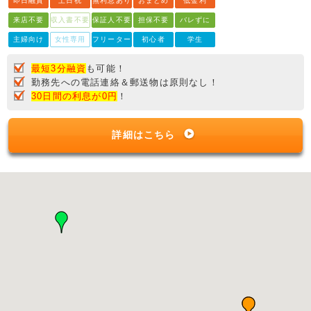
即日融資
土日祝
無利息あり
おまとめ
低金利
来店不要
収入書不要
保証人不要
担保不要
バレずに
主婦向け
女性専用
フリーター
初心者
学生
最短3分融資
も可能！
勤務先への電話連絡＆郵送物は原則なし！
30日間の利息が0円
！
詳細はこちら