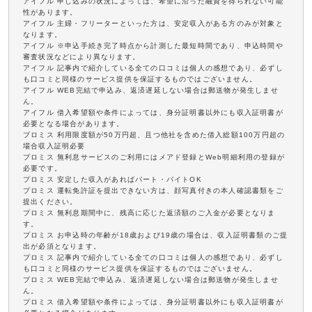
アイフル 申し込みの状況によっては、希望に沿った融資を得られない可能
性があります。
アイフル 主婦・フリーターといった方は、安定収入がある方のみが対象と
なります。
アイフル ※申込手続き完了時点から計測した最短時間であり、申込時間や
審査状況などにより異なります。
アイフル 記事内で紹介している全ての口コミは個人の感想であり、必ずし
も口コミと同様のサービス提供を保証するものではございません。
アイフル WEB完結で申込み、返済遅延しない場合は郵送物が発生しませ
ん。
アイフル 借入希望額や条件によっては、身分証明書以外にも収入証明書が
必要となる場合があります。
プロミス 利用限度額が50万円超、且つ他社を含めた借入総額100万円超の
場合収入証明必要
プロミス 無利息サービスのご利用にはメアド登録とWeb明細利用の登録が
必要です。
プロミス 安定した収入があればパート・バイトOK
プロミス 運転免許証を提出できない方は、顔写真付きの本人確認書類をご
提出ください。
プロミス 無利息期間中に、残高に応じた返済額のご入金が必要となりま
す。
プロミス お申込時の年齢が18歳および19歳の場合は、収入証明書類のご提
出が必須となります。
プロミス 記事内で紹介している全ての口コミは個人の感想であり、必ずし
も口コミと同様のサービス提供を保証するものではございません。
プロミス WEB完結で申込み、返済遅延しない場合は郵送物が発生しませ
ん。
プロミス 借入希望額や条件によっては、身分証明書以外にも収入証明書が