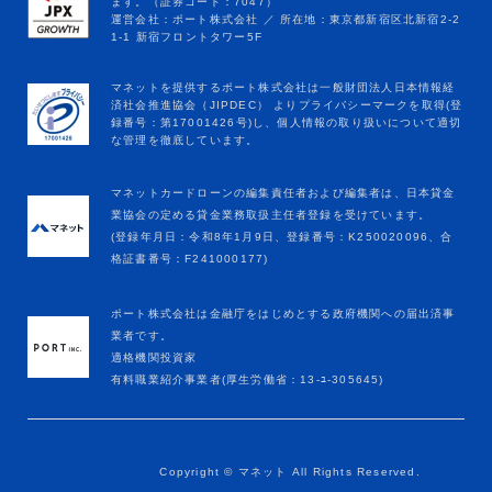
マネットカードローンの編集責任者および編集者は、日本貸金
業協会の定める貸金業務取扱主任者登録を受けています。
(登録年月日：令和8年1月9日、登録番号：K250020096、合
格証書番号：F241000177)
ポート株式会社は金融庁をはじめとする政府機関への届出済事
業者です。
適格機関投資家
有料職業紹介事業者(厚生労働省：13-ﾕ-305645)