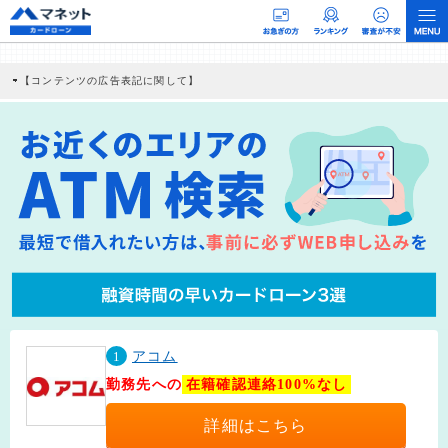
【コンテンツの広告表記に関して】
本コンテンツには、紹介している商品・商材の広告（リンク）を含む場合がありま
す。 これらの広告を経由して読者が企業ホームページを訪れ、成約が発生すると弊
社に対して企業から紹介報酬が支払われるという収益モデルです。 ただし、特定の
商品を根拠なくPRするものではなく、当編集部の調査／ユーザーへの口コミ収集な
どに基づき、公平性を担保した情報提供を行っています。
>提携企業一覧
1
アコム
勤務先への
在籍確認連絡100%なし
詳細はこちら