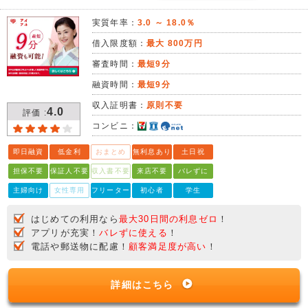
実質年率：
3.0 ～ 18.0％
借入限度額：
最大 800万円
審査時間：
最短9分
融資時間：
最短9分
収入証明書：
原則不要
4.0
評価 :
コンビニ：
即日融資
低金利
おまとめ
無利息あり
土日祝
担保不要
保証人不要
収入書不要
来店不要
バレずに
主婦向け
女性専用
フリーター
初心者
学生
はじめての利用なら
最大30日間の利息ゼロ
！
アプリが充実！
バレずに使える
！
電話や郵送物に配慮！
顧客満足度が高い
！
詳細はこちら