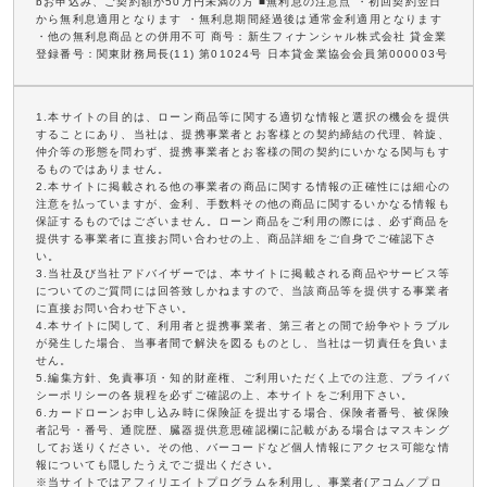
bお申込み、ご契約額が50万円未満の方 ■無利息の注意点 ・初回契約翌日
から無利息適用となります ・無利息期間経過後は通常金利適用となります
・他の無利息商品との併用不可 商号：新生フィナンシャル株式会社 貸金業
登録番号：関東財務局長(11) 第01024号 日本貸金業協会会員第000003号
1.本サイトの目的は、ローン商品等に関する適切な情報と選択の機会を提供
することにあり、当社は、提携事業者とお客様との契約締結の代理、斡旋、
仲介等の形態を問わず、提携事業者とお客様の間の契約にいかなる関与もす
るものではありません。
2.本サイトに掲載される他の事業者の商品に関する情報の正確性には細心の
注意を払っていますが、金利、手数料その他の商品に関するいかなる情報も
保証するものではございません。ローン商品をご利用の際には、必ず商品を
提供する事業者に直接お問い合わせの上、商品詳細をご自身でご確認下さ
い。
3.当社及び当社アドバイザーでは、本サイトに掲載される商品やサービス等
についてのご質問には回答致しかねますので、当該商品等を提供する事業者
に直接お問い合わせ下さい。
4.本サイトに関して、利用者と提携事業者、第三者との間で紛争やトラブル
が発生した場合、当事者間で解決を図るものとし、当社は一切責任を負いま
せん。
5.編集方針、免責事項・知的財産権、ご利用いただく上での注意、プライバ
シーポリシーの各規程を必ずご確認の上、本サイトをご利用下さい。
6.カードローンお申し込み時に保険証を提出する場合、保険者番号、被保険
者記号・番号、通院歴、臓器提供意思確認欄に記載がある場合はマスキング
してお送りください。その他、バーコードなど個人情報にアクセス可能な情
報についても隠したうえでご提出ください。
※当サイトではアフィリエイトプログラムを利用し、事業者(アコム／プロ