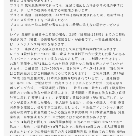
必要となる場合があります。
プロミス 無利息期間中であっても、返済に遅延した場合やその他の事情に
より、サービスの提供を停止する可能性があります。
プロミス 店舗・自動契約機・ATM情報は随時変更されるため、最新情報は
プロミス公式サイトをご確認ください
プロミス ※お申込み時間や審査によりご希望に添えない場合がございま
す。
レイク 最短即日融資をご希望の場合、21時（日曜日は18時）までのご契約
手続き完了（審査・必要書類の確認含む）が必要です。一部金融機関およ
び、メンテナンス時間等を除きます。
レイク 口座振込による借入は原則として銀行営業時間内に限られます。
レイク ■貸付条件について 満20歳以上70歳以下の方で安定した収入のある
方（パート・アルバイトで収入のある方も可）は、ご利用いただけます。
お取引期間中に満71歳になられた時点で新たなご融資を停止させていただ
きます。 ご融資額：1万~500万円、貸付利率：年4.5~18.0% （貸付利率
はご契約額およびご利用残高に応じて異なります）、 ご利用対象：満20歳
~70歳（国内居住の方、日本の永住権を取得されている方）、 遅延損害
金：年20.0%、ご返済方式：残高スライドリボルビング方式・元利定額リ
ボルビング方式、 ご返済期間（回数）、 最長10年・最大120回（融資額の
範囲内での追加借入や繰上返済により、返済期間・回数はお借入れ及び返済
計画に応じて 変動します）、必要書類：運転免許証（契約額に応じて、レ
イクが必要と判断した場合、 収入証明も提出）、担保・保証人：不要 ※貸
付条件を確認し、借りすぎに注意しましょう。 ※新生フィナンシャル株式
会社が契約する貸金業務にかかる指定紛争解決機関 ※日本貸金業協会 貸金
業相談・紛争解決センター ※ご契約には所定の審査があります。
レイク ■無利息に関して 365日間無利息 ※初めてのご契約 ※Webでお申
込み・ご契約、ご契約額が50万円以上でご契約後59日以内に収入証明書類
の提出とレイクでの登録が完了の方 60日間無利息 ※初めてのご契約 ※We