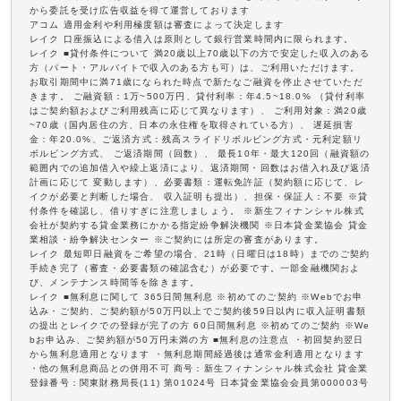
から委託を受け広告収益を得て運営しております
アコム 適用金利や利用極度額は審査によって決定します
レイク 口座振込による借入は原則として銀行営業時間内に限られます。
レイク ■貸付条件について 満20歳以上70歳以下の方で安定した収入のある
方（パート・アルバイトで収入のある方も可）は、ご利用いただけます。
お取引期間中に満71歳になられた時点で新たなご融資を停止させていただ
きます。 ご融資額：1万~500万円、貸付利率：年4.5~18.0% （貸付利率
はご契約額およびご利用残高に応じて異なります）、 ご利用対象：満20歳
~70歳（国内居住の方、日本の永住権を取得されている方）、 遅延損害
金：年20.0%、ご返済方式：残高スライドリボルビング方式・元利定額リ
ボルビング方式、 ご返済期間（回数）、 最長10年・最大120回（融資額の
範囲内での追加借入や繰上返済により、返済期間・回数はお借入れ及び返済
計画に応じて 変動します）、必要書類：運転免許証（契約額に応じて、レ
イクが必要と判断した場合、 収入証明も提出）、担保・保証人：不要 ※貸
付条件を確認し、借りすぎに注意しましょう。 ※新生フィナンシャル株式
会社が契約する貸金業務にかかる指定紛争解決機関 ※日本貸金業協会 貸金
業相談・紛争解決センター ※ご契約には所定の審査があります。
レイク 最短即日融資をご希望の場合、21時（日曜日は18時）までのご契約
手続き完了（審査・必要書類の確認含む）が必要です。一部金融機関およ
び、メンテナンス時間等を除きます。
レイク ■無利息に関して 365日間無利息 ※初めてのご契約 ※Webでお申
込み・ご契約、ご契約額が50万円以上でご契約後59日以内に収入証明書類
の提出とレイクでの登録が完了の方 60日間無利息 ※初めてのご契約 ※We
bお申込み、ご契約額が50万円未満の方 ■無利息の注意点 ・初回契約翌日
から無利息適用となります ・無利息期間経過後は通常金利適用となります
・他の無利息商品との併用不可 商号：新生フィナンシャル株式会社 貸金業
登録番号：関東財務局長(11) 第01024号 日本貸金業協会会員第000003号