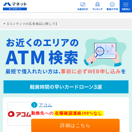
【コンテンツの広告表記に関して】
本コンテンツには、紹介している商品・商材の広告（リンク）を含む場合がありま
す。 これらの広告を経由して読者が企業ホームページを訪れ、成約が発生すると弊
社に対して企業から紹介報酬が支払われるという収益モデルです。 ただし、特定の
商品を根拠なくPRするものではなく、当編集部の調査／ユーザーへの口コミ収集な
どに基づき、公平性を担保した情報提供を行っています。
>提携企業一覧
1
アコム
勤務先への
在籍確認連絡100%なし
詳細はこちら