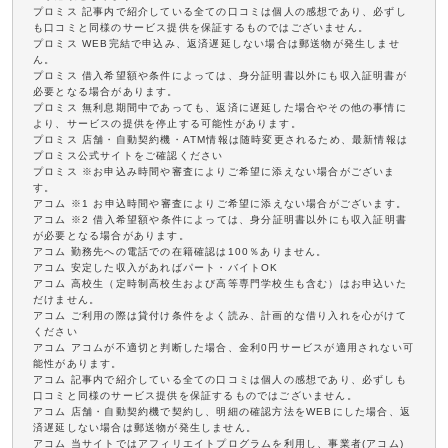
プロミス 記事内で紹介している全ての口コミは個人の感想であり、必ずし
も口コミと同様のサービス提供を保証するものではございません。
プロミス WEB完結で申込み、返済遅延しない場合は郵送物が発生しませ
ん。
プロミス 借入希望額や条件によっては、身分証明書以外にも収入証明書が
必要となる場合があります。
プロミス 無利息期間中であっても、返済に遅延した場合やその他の事情に
より、サービスの提供を停止する可能性があります。
プロミス 店舗・自動契約機・ATM情報は随時変更されるため、最新情報は
プロミス公式サイトをご確認ください
プロミス ※お申込み時間や審査によりご希望に添えない場合がございま
す。
アコム ※1 お申込時間や審査によりご希望に添えない場合がございます。
アコム ※2 借入希望額や条件によっては、身分証明書以外にも収入証明書
が必要となる場合があります。
アコム 勤務先への電話での在籍確認は100％ありません。
アコム 安定した収入があればパート・バイトOK
アコム 高校生（定時制高校生および高等専門学校生も含む）はお申込いた
だけません。
アコム ご利用の際は貸付け条件をよく読み、計画的な借り入れを心がけて
ください
アコム アコムが不適切と判断した場合、金利0円サービスが適用されない可
能性があります。
アコム 記事内で紹介している全ての口コミは個人の感想であり、必ずしも
口コミと同様のサービス提供を保証するものではございません。
アコム 店舗・自動契約機で契約し、明細の確認方法をWEBにした場合、返
済遅延しない場合は郵送物が発生しません。
アコム 当サイトではアフィリエイトプログラムを利用し、事業者(アコム)