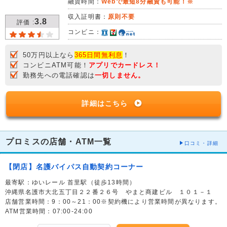
融資時間：
Webで最短8分融資も可能！※
収入証明書：
原則不要
3.8
評価 :
コンビニ：
50万円以上なら
365日間無利息
！
コンビニATM可能！
アプリでカードレス！
勤務先への電話確認は
一切しません。
詳細はこちら
プロミスの店舗・ATM一覧
口コミ・詳細
【閉店】名護バイパス自動契約コーナー
最寄駅：ゆいレール 首里駅（徒歩13時間）
沖縄県名護市大北五丁目２２番２６号 やまと商建ビル １０１－１
店舗営業時間：9：00～21：00※契約機により営業時間が異なります。
ATM営業時間：07:00-24:00