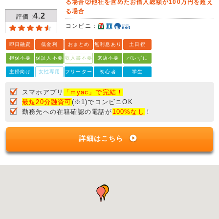
る場合②他社を含めたお借入総額が100万円を超え
る場合
4.2
評価 :
コンビニ：
即日融資
低金利
おまとめ
無利息あり
土日祝
担保不要
保証人不要
収入書不要
来店不要
バレずに
主婦向け
女性専用
フリーター
初心者
学生
スマホアプリ
「myac」で完結！
最短20分融資可
(※1)でコンビニOK
勤務先への在籍確認の電話が
100%なし
！
詳細はこちら