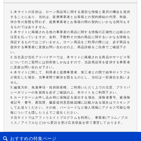
1.本サイトの目的は、ローン商品等に関する適切な情報と選択の機会を提供
することにあり、当社は、提携事業者とお客様との契約締結の代理、斡旋、
仲介等の形態を問わず、提携事業者とお客様の間の契約にいかなる関与もす
るものではありません。
2.本サイトに掲載される他の事業者の商品に関する情報の正確性には細心の
注意を払っていますが、金利、手数料その他の商品に関するいかなる情報も
保証するものではございません。ローン商品をご利用の際には、必ず商品を
提供する事業者に直接お問い合わせの上、商品詳細をご自身でご確認下さ
い。
3.当社及び当社アドバイザーでは、本サイトに掲載される商品やサービス等
についてのご質問には回答致しかねますので、当該商品等を提供する事業者
に直接お問い合わせ下さい。
4.本サイトに関して、利用者と提携事業者、第三者との間で紛争やトラブル
が発生した場合、当事者間で解決を図るものとし、当社は一切責任を負いま
せん。
5.編集方針、免責事項・知的財産権、ご利用いただく上での注意、プライバ
シーポリシーの各規程を必ずご確認の上、本サイトをご利用下さい。
6.カードローンお申し込み時に保険証を提出する場合、保険者番号、被保険
者記号・番号、通院歴、臓器提供意思確認欄に記載がある場合はマスキング
してお送りください。その他、バーコードなど個人情報にアクセス可能な情
報についても隠したうえでご提出ください。
※当サイトではアフィリエイトプログラムを利用し、事業者(アコム／プロ
ミス／アイフルなど)から委託を受け広告収益を得て運営しております。
おすすめの特集ページ