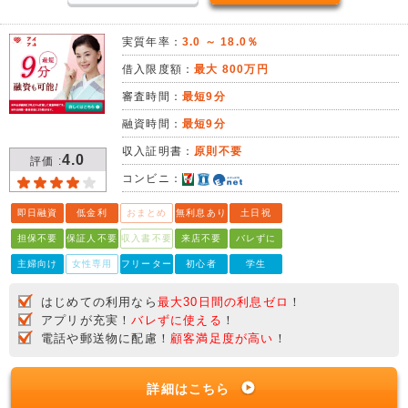
実質年率：
3.0 ～ 18.0％
借入限度額：
最大 800万円
審査時間：
最短9分
融資時間：
最短9分
収入証明書：
原則不要
4.0
評価 :
コンビニ：
即日融資
低金利
おまとめ
無利息あり
土日祝
担保不要
保証人不要
収入書不要
来店不要
バレずに
主婦向け
女性専用
フリーター
初心者
学生
はじめての利用なら
最大30日間の利息ゼロ
！
アプリが充実！
バレずに使える
！
電話や郵送物に配慮！
顧客満足度が高い
！
詳細はこちら