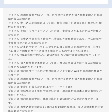
アイフル 利用限度額が50万円超、且つ他社を含めた借入総額100万円超の
場合収入証明必要
アイフル 申し込みの状況によっては、希望に沿った融資を得られない可能
性があります。
アイフル 主婦・フリーターといった方は、安定収入がある方のみが対象と
なります。
アイフル ※申込手続き完了時点から計測した最短時間であり、申込時間や
審査状況などにより異なります。
アイフル 記事内で紹介している全ての口コミは個人の感想であり、必ずし
も口コミと同様のサービス提供を保証するものではございません。
アイフル WEB完結で申込み、返済遅延しない場合は郵送物が発生しませ
ん。
アイフル 借入希望額や条件によっては、身分証明書以外にも収入証明書が
必要となる場合があります。
プロミス 無利息サービスのご利用にはメアド登録とWeb明細利用の登録が
必要です。
プロミス 利用限度額が50万円超、且つ他社を含めた借入総額100万円超の
場合収入証明必要
プロミス 安定した収入があればパート・バイトOK
プロミス 運転免許証を提出できない方は、顔写真付きの本人確認書類をご
提出ください。
プロミス 無利息期間中に、残高に応じた返済額のご入金が必要となりま
す。
プロミス お申込時の年齢が18歳および19歳の場合は、収入証明書類のご提
出が必須となります。