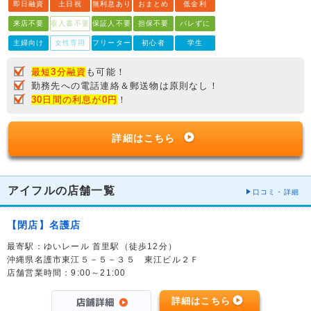
即日融資
土日祝
無利息あり
おまとめ
低金利
来店不要
収入書不要
保証人不要
担保不要
バレずに
主婦向け
女性専用
フリーター
初心者
学生
最短3分融資
も可能！
勤務先への電話連絡＆郵送物は原則なし！
30日間の利息が0円
！
詳細はこちら
アイフルの店舗一覧
口コミ・詳細
【閉店】名護店
最寄駅：ゆいレール 首里駅（徒歩12分）
沖縄県名護市東江５－５－３５ 東江ビル２Ｆ
店舗営業時間：9:00～21:00
詳細はこちら