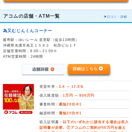
アコムの店舗・ATM一覧
口コミ・詳細
為又むじんくんコーナー
最寄駅：ゆいレール 首里駅（徒歩13時間）
沖縄県名護市為又１５９２ 松田ビル１Ｆ
店舗営業時間：9:00～21:00※
ATM営業時間：24時間
詳細はこちら
実質年率：
2.4 ～ 17.9％
借入限度額：
1万円 ～ 800万円
審査時間：
最短20分※1
融資時間：
最短20分※1
収入証明書：
以下のいずれかに該当する場合は収入
証明書が必要。①アコムのご契約が50万円を超え