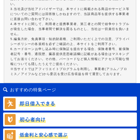
い。
3.当社及び当社アドバイザーでは、本サイトに掲載される商品やサービス等
についてのご質問には回答致しかねますので、当該商品等を提供する事業者
に直接お問い合わせ下さい。
4.本サイトに関して、利用者と提携事業者、第三者との間で紛争やトラブル
が発生した場合、当事者間で解決を図るものとし、当社は一切責任を負いま
せん。
5.編集方針、免責事項・知的財産権、ご利用いただく上での注意、プライバ
シーポリシーの各規程を必ずご確認の上、本サイトをご利用下さい。
6.カードローンお申し込み時に保険証を提出する場合、保険者番号、被保険
者記号・番号、通院歴、臓器提供意思確認欄に記載がある場合はマスキング
してお送りください。その他、バーコードなど個人情報にアクセス可能な情
報についても隠したうえでご提出ください。
※当サイトではアフィリエイトプログラムを利用し、事業者(アコム／プロ
ミス／アイフルなど)から委託を受け広告収益を得て運営しております。
おすすめの特集ページ