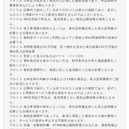
アイフル ※申込手続き完了時点から計測した最短時間であり、申込時間や
審査状況などにより異なります。
アイフル 記事内で紹介している全ての口コミは個人の感想であり、必ずし
も口コミと同様のサービス提供を保証するものではございません。
アイフル WEB完結で申込み、返済遅延しない場合は郵送物が発生しませ
ん。
アイフル 借入希望額や条件によっては、身分証明書以外にも収入証明書が
必要となる場合があります。
プロミス 無利息サービスのご利用にはメアド登録とWeb明細利用の登録が
必要です。
プロミス 利用限度額が50万円超、且つ他社を含めた借入総額100万円超の
場合収入証明必要
プロミス 安定した収入があればパート・バイトOK
プロミス 運転免許証を提出できない方は、顔写真付きの本人確認書類をご
提出ください。
プロミス 無利息期間中に、残高に応じた返済額のご入金が必要となりま
す。
プロミス お申込時の年齢が18歳および19歳の場合は、収入証明書類のご提
出が必須となります。
プロミス 記事内で紹介している全ての口コミは個人の感想であり、必ずし
も口コミと同様のサービス提供を保証するものではございません。
プロミス WEB完結で申込み、返済遅延しない場合は郵送物が発生しませ
ん。
プロミス 借入希望額や条件によっては、身分証明書以外にも収入証明書が
必要となる場合があります。
プロミス 無利息期間中であっても、返済に遅延した場合やその他の事情に
より、サービスの提供を停止する可能性があります。
プロミス 店舗・自動契約機・ATM情報は随時変更されるため、最新情報は