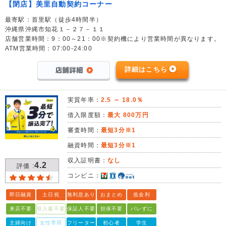
【閉店】美里自動契約コーナー
最寄駅：首里駅（徒歩4時間半）
沖縄県沖縄市知花１－２７－１１
店舗営業時間：9：00～21：00※契約機により営業時間が異なります。
ATM営業時間：07:00-24:00
詳細はこちら
実質年率：
2.5 ～ 18.0％
借入限度額：
最大 800万円
審査時間：
最短3分※1
融資時間：
最短3分※1
収入証明書：
なし
4.2
評価 :
コンビニ：
即日融資
土日祝
無利息あり
おまとめ
低金利
来店不要
収入書不要
保証人不要
担保不要
バレずに
主婦向け
女性専用
フリーター
初心者
学生