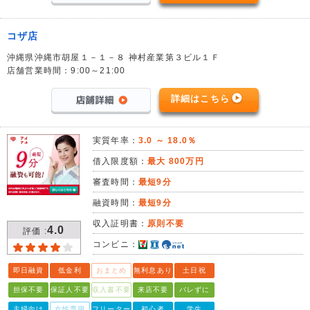
コザ店
沖縄県沖縄市胡屋１－１－８ 神村産業第３ビル１Ｆ
店舗営業時間：9:00～21:00
詳細はこちら
実質年率：
3.0 ～ 18.0％
借入限度額：
最大 800万円
審査時間：
最短9分
融資時間：
最短9分
収入証明書：
原則不要
4.0
評価 :
コンビニ：
即日融資
低金利
おまとめ
無利息あり
土日祝
担保不要
保証人不要
収入書不要
来店不要
バレずに
主婦向け
女性専用
フリーター
初心者
学生