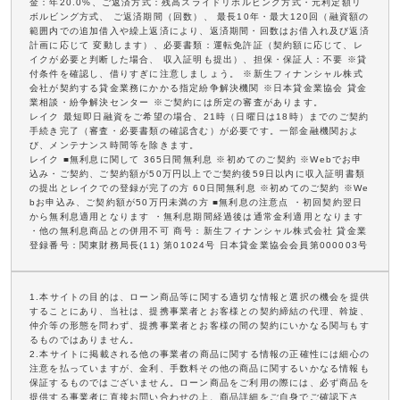
金：年20.0%、ご返済方式：残高スライドリボルビング方式・元利定額リ
ボルビング方式、 ご返済期間（回数）、 最長10年・最大120回（融資額の
範囲内での追加借入や繰上返済により、返済期間・回数はお借入れ及び返済
計画に応じて 変動します）、必要書類：運転免許証（契約額に応じて、レ
イクが必要と判断した場合、 収入証明も提出）、担保・保証人：不要 ※貸
付条件を確認し、借りすぎに注意しましょう。 ※新生フィナンシャル株式
会社が契約する貸金業務にかかる指定紛争解決機関 ※日本貸金業協会 貸金
業相談・紛争解決センター ※ご契約には所定の審査があります。
レイク 最短即日融資をご希望の場合、21時（日曜日は18時）までのご契約
手続き完了（審査・必要書類の確認含む）が必要です。一部金融機関およ
び、メンテナンス時間等を除きます。
レイク ■無利息に関して 365日間無利息 ※初めてのご契約 ※Webでお申
込み・ご契約、ご契約額が50万円以上でご契約後59日以内に収入証明書類
の提出とレイクでの登録が完了の方 60日間無利息 ※初めてのご契約 ※We
bお申込み、ご契約額が50万円未満の方 ■無利息の注意点 ・初回契約翌日
から無利息適用となります ・無利息期間経過後は通常金利適用となります
・他の無利息商品との併用不可 商号：新生フィナンシャル株式会社 貸金業
登録番号：関東財務局長(11) 第01024号 日本貸金業協会会員第000003号
1.本サイトの目的は、ローン商品等に関する適切な情報と選択の機会を提供
することにあり、当社は、提携事業者とお客様との契約締結の代理、斡旋、
仲介等の形態を問わず、提携事業者とお客様の間の契約にいかなる関与もす
るものではありません。
2.本サイトに掲載される他の事業者の商品に関する情報の正確性には細心の
注意を払っていますが、金利、手数料その他の商品に関するいかなる情報も
保証するものではございません。ローン商品をご利用の際には、必ず商品を
提供する事業者に直接お問い合わせの上、商品詳細をご自身でご確認下さ