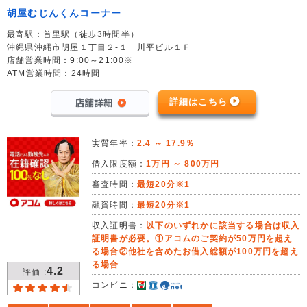
胡屋むじんくんコーナー
最寄駅：首里駅（徒歩3時間半）
沖縄県沖縄市胡屋１丁目２-１ 川平ビル１Ｆ
店舗営業時間：9:00～21:00※
ATM営業時間：24時間
詳細はこちら
実質年率：
2.4 ～ 17.9％
借入限度額：
1万円 ～ 800万円
審査時間：
最短20分※1
融資時間：
最短20分※1
収入証明書：
以下のいずれかに該当する場合は収入
証明書が必要。①アコムのご契約が50万円を超え
る場合②他社を含めたお借入総額が100万円を超え
る場合
4.2
評価 :
コンビニ：