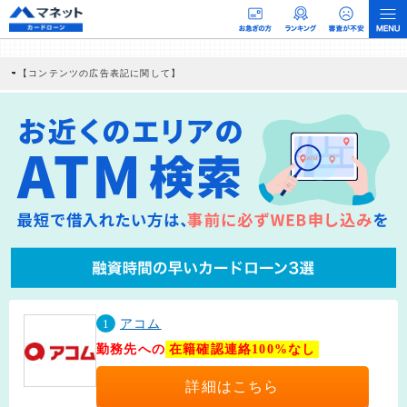
【コンテンツの広告表記に関して】
本コンテンツには、紹介している商品・商材の広告（リンク）を含む場合がありま
す。 これらの広告を経由して読者が企業ホームページを訪れ、成約が発生すると弊
社に対して企業から紹介報酬が支払われるという収益モデルです。 ただし、特定の
商品を根拠なくPRするものではなく、当編集部の調査／ユーザーへの口コミ収集な
どに基づき、公平性を担保した情報提供を行っています。
>提携企業一覧
1
アコム
勤務先への
在籍確認連絡100%なし
詳細はこちら