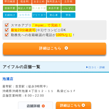
即日融資
低金利
おまとめ
無利息あり
土日祝
担保不要
保証人不要
収入書不要
来店不要
バレずに
主婦向け
女性専用
フリーター
初心者
学生
スマホアプリ
「myac」で完結！
最短20分融資可
(※1)でコンビニOK
勤務先への在籍確認の電話が
100%なし
！
詳細はこちら
アイフルの店舗一覧
口コミ・詳細
泡瀬店
最寄駅：首里駅（徒歩3時間半）
沖縄県沖縄市泡瀬４丁目１２－１１ 島袋ビル１Ｆ
店舗営業時間：8:00～22:00
詳細はこちら