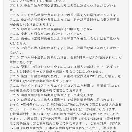
プロミス公式サイトをご確認ください
プロミス ※お申込み時間や審査によりご希望に添えない場合がございま
す。
アコム ※1 お申込時間や審査によりご希望に添えない場合がございます。
アコム ※2 借入希望額や条件によっては、身分証明書以外にも収入証明書
が必要となる場合があります。
アコム 勤務先への電話での在籍確認は100％ありません。
アコム 安定した収入があればパート・バイトOK
アコム 高校生（定時制高校生および高等専門学校生も含む）はお申込いた
だけません。
アコム ご利用の際は貸付け条件をよく読み、計画的な借り入れを心がけて
ください
アコム アコムが不適切と判断した場合、金利0円サービスが適用されない可
能性があります。
アコム 記事内で紹介している全ての口コミは個人の感想であり、必ずしも
口コミと同様のサービス提供を保証するものではございません。
アコム 店舗・自動契約機で契約し、明細の確認方法をWEBにした場合、返
済遅延しない場合は郵送物が発生しません。
アコム 当サイトではアフィリエイトプログラムを利用し、事業者(アコム)
から委託を受け広告収益を得て運営しております
アコム 適用金利や利用極度額は審査によって決定します
レイク 口座振込による借入は原則として銀行営業時間内に限られます。
レイク ■貸付条件について 満20歳以上70歳以下の方で安定した収入のある
方（パート・アルバイトで収入のある方も可）は、ご利用いただけます。
お取引期間中に満71歳になられた時点で新たなご融資を停止させていただ
きます。 ご融資額：1万~500万円、貸付利率：年4.5~18.0% （貸付利率
はご契約額およびご利用残高に応じて異なります）、 ご利用対象：満20歳
~70歳（国内居住の方、日本の永住権を取得されている方）、 遅延損害