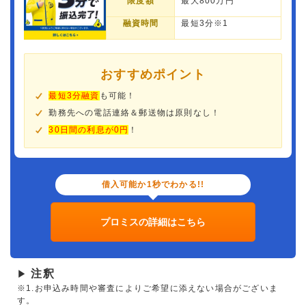
限度額
最大800万円
融資時間
最短3分※1
おすすめポイント
最短3分融資
も可能！
勤務先への電話連絡＆郵送物は原則なし！
30日間の利息が0円
！
借入可能か1秒でわかる!!
プロミスの詳細はこちら
注釈
▶
※1.お申込み時間や審査によりご希望に添えない場合がございま
す。