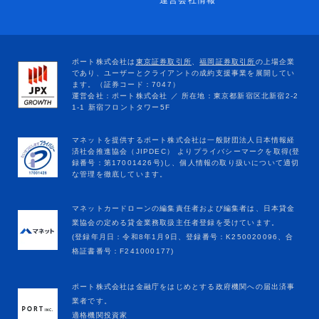
運営会社情報
マネットカードローンの編集責任者および編集者は、日本貸金
業協会の定める貸金業務取扱主任者登録を受けています。
(登録年月日：令和8年1月9日、登録番号：K250020096、合
格証書番号：F241000177)
ポート株式会社は金融庁をはじめとする政府機関への届出済事
業者です。
適格機関投資家