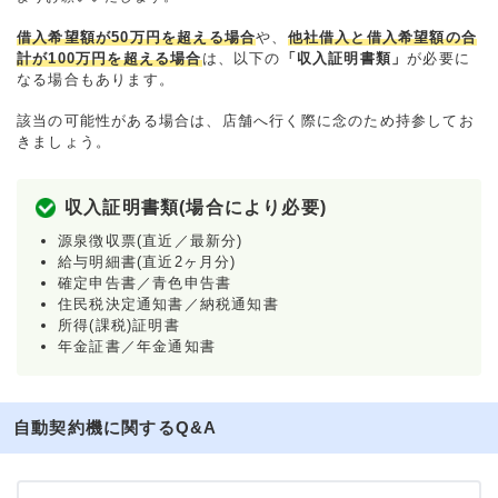
借入希望額が50万円を超える場合
や、
他社借入と借入希望額の合
計が100万円を超える場合
は、以下の
「収入証明書類」
が必要に
なる場合もあります。
該当の可能性がある場合は、店舗へ行く際に念のため持参してお
きましょう。
収入証明書類(場合により必要)
源泉徴収票(直近／最新分)
給与明細書(直近2ヶ月分)
確定申告書／青色申告書
住民税決定通知書／納税通知書
所得(課税)証明書
年金証書／年金通知書
自動契約機に関するQ&A