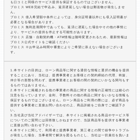
も口コミと同様のサービス提供を保証するものではございません。
プロミス WEB完結で申込み、返済遅延しない場合は郵送物が発生しませ
ん。
プロミス 借入希望額や条件によっては、身分証明書以外にも収入証明書が
必要となる場合があります。
プロミス 無利息期間中であっても、返済に遅延した場合やその他の事情に
より、サービスの提供を停止する可能性があります。
プロミス 店舗・自動契約機・ATM情報は随時変更されるため、最新情報は
プロミス公式サイトをご確認ください
プロミス ※お申込み時間や審査によりご希望に添えない場合がございま
す。
1.本サイトの目的は、ローン商品等に関する適切な情報と選択の機会を提供
することにあり、当社は、提携事業者とお客様との契約締結の代理、斡旋、
仲介等の形態を問わず、提携事業者とお客様の間の契約にいかなる関与もす
るものではありません。
2.本サイトに掲載される他の事業者の商品に関する情報の正確性には細心の
注意を払っていますが、金利、手数料その他の商品に関するいかなる情報も
保証するものではございません。ローン商品をご利用の際には、必ず商品を
提供する事業者に直接お問い合わせの上、商品詳細をご自身でご確認下さ
い。
3.当社及び当社アドバイザーでは、本サイトに掲載される商品やサービス等
についてのご質問には回答致しかねますので、当該商品等を提供する事業者
に直接お問い合わせ下さい。
4.本サイトに関して、利用者と提携事業者、第三者との間で紛争やトラブル
が発生した場合、当事者間で解決を図るものとし、当社は一切責任を負いま