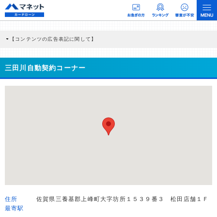
【コンテンツの広告表記に関して】
本コンテンツには、紹介している商品・商材の広告（リンク）を含む場合がありま
す。 これらの広告を経由して読者が企業ホームページを訪れ、成約が発生すると弊
社に対して企業から紹介報酬が支払われるという収益モデルです。 ただし、特定の
三田川自動契約コーナー
商品を根拠なくPRするものではなく、当編集部の調査／ユーザーへの口コミ収集な
どに基づき、公平性を担保した情報提供を行っています。
>提携企業一覧
住所
佐賀県三養基郡上峰町大字坊所１５３９番３ 松田店舗１Ｆ
最寄駅