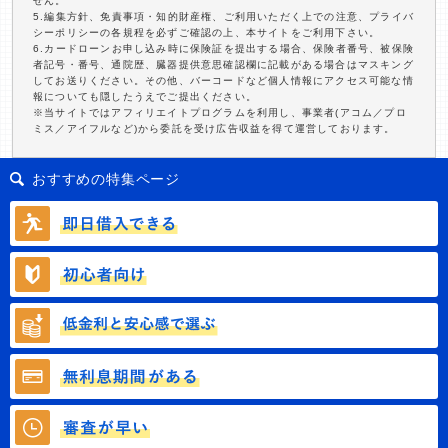
せん。
5.編集方針、免責事項・知的財産権、ご利用いただく上での注意、プライバ
シーポリシーの各規程を必ずご確認の上、本サイトをご利用下さい。
6.カードローンお申し込み時に保険証を提出する場合、保険者番号、被保険
者記号・番号、通院歴、臓器提供意思確認欄に記載がある場合はマスキング
してお送りください。その他、バーコードなど個人情報にアクセス可能な情
報についても隠したうえでご提出ください。
※当サイトではアフィリエイトプログラムを利用し、事業者(アコム／プロ
ミス／アイフルなど)から委託を受け広告収益を得て運営しております。
おすすめの特集ページ