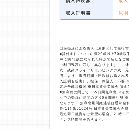
借入限度額
最大
収入証明書
原則
口座振込による借入は原則として銀行
■貸付条件について 満20歳以上70
中に満71歳になられた時点で新たなご融
ご利用残高に応じて異なります）、 ご利
式：残高スライドリボルビング方式・元
済により、返済期間・回数はお借入れ及
入証明も提出）、担保・保証人：不要 
定紛争解決機関 ※日本貸金業協会 貸
■無利息に関して 365日間無利息 ※
クでの登録が完了の方 60日間無利息 
なります ・無利息期間経過後は通常金
長(11) 第01024号 日本貸金業協会会員
最短即日融資をご希望の場合、21時（
ナンス時間等を除きます。