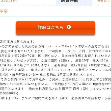
 500万円
融資時間
Web
不要
詳細はこちら
営業時間内に限られます。
歳以下の方で安定した収入のある方（パート・アルバイトで収入のある方も可
資を停止させていただきます。 ご融資額：1万~500万円、貸付利率：年4.5
用対象：満20歳~70歳（国内居住の方、日本の永住権を取得されている方）
利定額リボルビング方式、 ご返済期間（回数）、 最長10年・最大120
び返済計画に応じて 変動します）、必要書類：運転免許証（契約額に応じ
※貸付条件を確認し、借りすぎに注意しましょう。 ※新生フィナンシャル
金業相談・紛争解決センター ※ご契約には所定の審査があります。
初めてのご契約 ※Webでお申込み・ご契約、ご契約額が50万円以上でご契
※初めてのご契約 ※Webお申込み、ご契約額が50万円未満の方 ■無利息
利適用となります ・他の無利息商品との併用不可 商号：新生フィナンシャ
第000003号
日曜日は18時）までのご契約手続き完了（審査・必要書類の確認含む）が