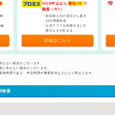
絡
WEB申込なら
最短3分
で
融資（※1）
30
・
初回借入日の翌日から最大
30日間無利息
で融
・
公式アプリを利用すると
V
ポイント
が貯まる
詳細はこちら
に添えない場合がございます。
希望に添えない場合がございます。
た最短時間であり、申込時間や審査状況などにより異なります。
M検索