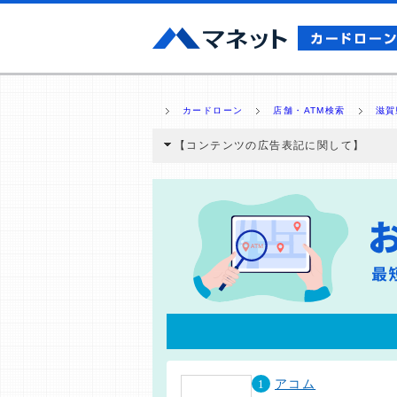
カードローン
店舗・ATM検索
滋賀
【コンテンツの広告表記に関して】
本コンテンツには、紹介している商品・商材
と弊社に対して企業から紹介報酬が支払われ
ミ収集などに基づき、公平性を担保した情
>提携企業一覧
1
アコム