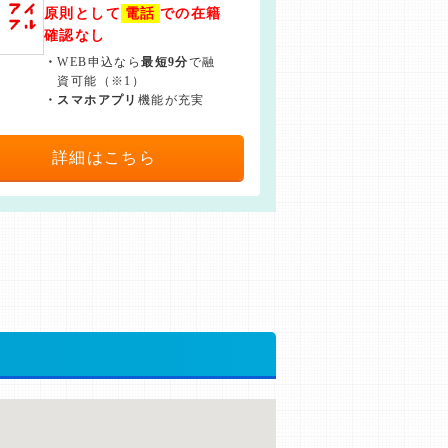
原則として
電話
での在籍
確認なし
・
WEB申込なら
最短9分
で融
資可能（※1）
・
スマホアプリ
機能が充実
詳細はこちら