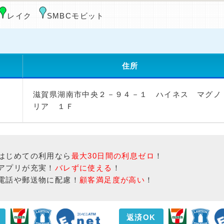
レイク
SMBCモビット
住所
滋賀県湖南市中央２－９４－１ ハイネス マグノ
リア １Ｆ
はじめての利用なら
最大30日間の利息ゼロ
！
アプリが充実！
バレずに使える
！
電話や郵送物に配慮！
顧客満足度が高い
！
返済OK