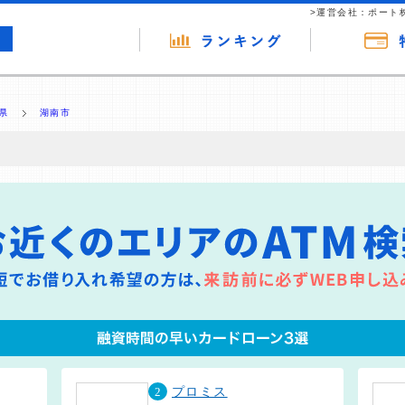
>運営会社：ポート
県
湖南市
の広告（リンク）を含む場合があります。 これらの広告を経由して読者
るという収益モデルです。 ただし、特定の商品を根拠なくPRするもので
報提供を行っています。
2
プロミス