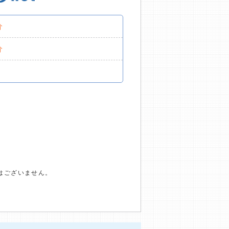
分
分
はございません。