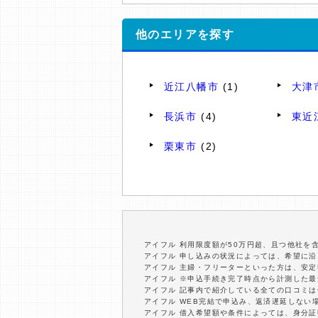
他のエリアを探す
近江八幡市
(1)
大津
長浜市
(4)
東近
栗東市
(2)
アイフル 利用限度額が50万円超、且つ他社を
アイフル 申し込みの状況によっては、希望に
アイフル 主婦・フリーターといった方は、安
アイフル ※申込手続き完了時点から計測した
アイフル 記事内で紹介している全ての口コミ
アイフル WEB完結で申込み、返済遅延しない
アイフル 借入希望額や条件によっては、身分