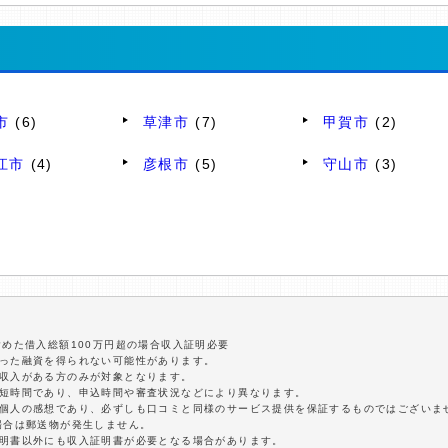
市
(6)
草津市
(7)
甲賀市
(2)
江市
(4)
彦根市
(5)
守山市
(3)
含めた借入総額100万円超の場合収入証明必要
沿った融資を得られない可能性があります。
定収入がある方のみが対象となります。
最短時間であり、申込時間や審査状況などにより異なります。
は個人の感想であり、必ずしも口コミと同様のサービス提供を保証するものではございま
場合は郵送物が発生しません。
証明書以外にも収入証明書が必要となる場合があります。