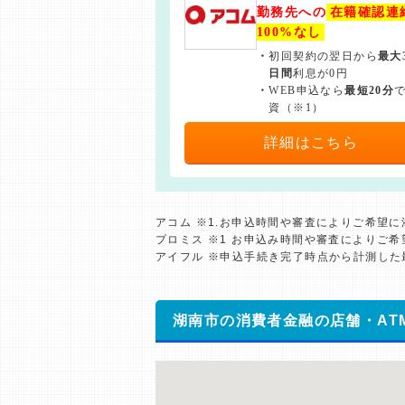
勤務先への
在籍確認連
100%なし
・
初回契約の翌日から
最大
日間
利息が0円
・
WEB申込なら
最短20分
資（※1）
詳細はこちら
アコム ※1.お申込時間や審査によりご希望
プロミス ※1 お申込み時間や審査によりご
アイフル ※申込手続き完了時点から計測し
湖南市の消費者金融の店舗・AT