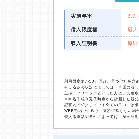
実施年率
3.0
借入限度額
最大
収入証明書
原則
利用限度額が50万円超、且つ他社を含
申し込みの状況によっては、希望に沿
主婦・フリーターといった方は、安定
※申込手続き完了時点から計測した最
記事内で紹介している全ての口コミは
WEB完結で申込み、返済遅延しない場
借入希望額や条件によっては、身分証