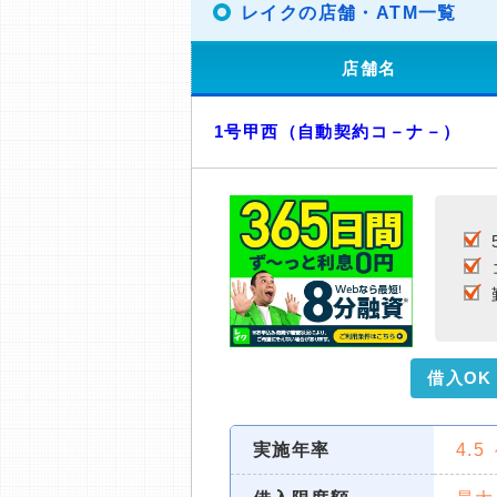
レイクの店舗・ATM一覧
店舗名
1号甲西（自動契約コ－ナ－）
借入OK
実施年率
4.5