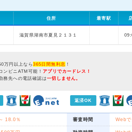
住所
最寄駅
滋賀県湖南市夏見２１３１
09
50万円以上なら
365日間無利息
！
コンビニATM可能！
アプリでカードレス！
勤務先への電話確認は
一切しません。
返済OK
 ～ 18.0％
審査時間
Web