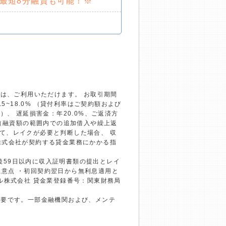
で最短8分融資も可能！※
）は、ご利用いただけます。 お取引期間
~18.0% （貸付利率はご契約額および
、 遅延損害金：年20.0%、ご返済方
回（融資額の範囲内での追加借入や繰上返
て、レイクが必要と判断した場合、 収
株式会社が契約する貸金業務にかかる指
約後59日以内に収入証明書類の提出とレイ
の注意点 ・初回契約翌日から無利息適用と
ル株式会社 貸金業登録番号：関東財務局
必要です。一部金融機関および、メンテ