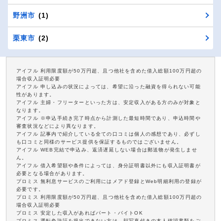
野洲市
(1)
栗東市
(2)
アイフル 利用限度額が50万円超、且つ他社を含めた借入総額100万円超の
場合収入証明必要
アイフル 申し込みの状況によっては、希望に沿った融資を得られない可能
性があります。
アイフル 主婦・フリーターといった方は、安定収入がある方のみが対象と
なります。
アイフル ※申込手続き完了時点から計測した最短時間であり、申込時間や
審査状況などにより異なります。
アイフル 記事内で紹介している全ての口コミは個人の感想であり、必ずし
も口コミと同様のサービス提供を保証するものではございません。
アイフル WEB完結で申込み、返済遅延しない場合は郵送物が発生しませ
ん。
アイフル 借入希望額や条件によっては、身分証明書以外にも収入証明書が
必要となる場合があります。
プロミス 無利息サービスのご利用にはメアド登録とWeb明細利用の登録が
必要です。
プロミス 利用限度額が50万円超、且つ他社を含めた借入総額100万円超の
場合収入証明必要
プロミス 安定した収入があればパート・バイトOK
プロミス 運転免許証を提出できない方は、顔写真付きの本人確認書類をご