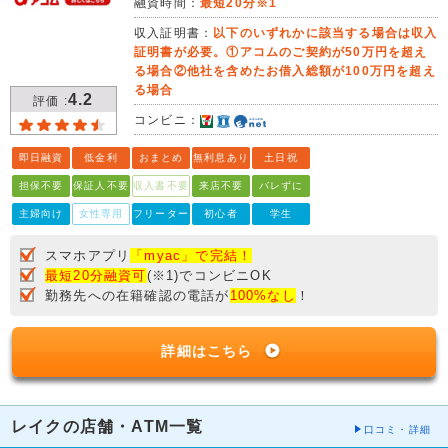
融資時間：
最短20分※1
収入証明書：
以下のいずれかに該当する場合は収入
証明書が必要。①アコムのご契約が50万円を超え
る場合②他社を含めたお借入総額が100万円を超え
る場合
4.2
評価 :
コンビニ：
即日融資
低金利
おまとめ
無利息あり
土日祝
担保不要
保証人不要
収入書不要
来店不要
バレずに
主婦向け
女性専用
フリーター
初心者
学生
スマホアプリ
「myac」で完結！
最短20分融資可
(※1)でコンビニOK
勤務先への在籍確認の電話が
100%なし
！
詳細はこちら
レイクの店舗・ATM一覧
口コミ・詳細