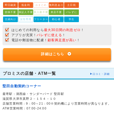
即日融資
低金利
おまとめ
無利息あり
土日祝
担保不要
保証人不要
収入書不要
来店不要
バレずに
主婦向け
女性専用
フリーター
初心者
学生
はじめての利用なら
最大30日間の利息ゼロ
！
アプリが充実！
バレずに使える
！
電話や郵送物に配慮！
顧客満足度が高い
！
詳細はこちら
プロミスの店舗・ATM一覧
口コミ・詳細
堅田自動契約コーナー
最寄駅：湖西線・サンダーバード 堅田駅
滋賀県大津市真野２－１５４－１０
店舗営業時間：9：00～21：00※契約機により営業時間が異なります。
ATM営業時間：07:00-24:00