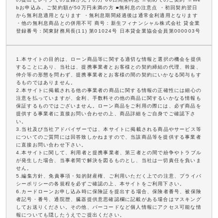
bお申込み、ご契約額が50万円未満の方 ■無利息の注意点 ・初回契約翌日
から無利息適用となります ・無利息期間経過後は通常金利適用となります
・他の無利息商品との併用不可 商号：新生フィナンシャル株式会社 貸金業
登録番号：関東財務局長(11) 第01024号 日本貸金業協会会員第000003号
1.本サイトの目的は、ローン商品等に関する適切な情報と選択の機会を提供
することにあり、当社は、提携事業者とお客様との契約締結の代理、斡旋、
仲介等の形態を問わず、提携事業者とお客様の間の契約にいかなる関与もす
るものではありません。
2.本サイトに掲載される他の事業者の商品に関する情報の正確性には細心の
注意を払っていますが、金利、手数料その他の商品に関するいかなる情報も
保証するものではございません。ローン商品をご利用の際には、必ず商品を
提供する事業者に直接お問い合わせの上、商品詳細をご自身でご確認下さ
い。
3.当社及び当社アドバイザーでは、本サイトに掲載される商品やサービス等
についてのご質問には回答致しかねますので、当該商品等を提供する事業者
に直接お問い合わせ下さい。
4.本サイトに関して、利用者と提携事業者、第三者との間で紛争やトラブル
が発生した場合、当事者間で解決を図るものとし、当社は一切責任を負いま
せん。
5.編集方針、免責事項・知的財産権、ご利用いただく上での注意、プライバ
シーポリシーの各規程を必ずご確認の上、本サイトをご利用下さい。
6.カードローンお申し込み時に保険証を提出する場合、保険者番号、被保険
者記号・番号、通院歴、臓器提供意思確認欄に記載がある場合はマスキング
してお送りください。その他、バーコードなど個人情報にアクセス可能な情
報についても隠したうえでご提出ください。