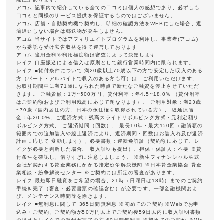
アコム 記事内で紹介している全ての口コミは個人の感想であり、必ずしも
口コミと同様のサービス提供を保証するものではございません。
アコム 店舗・自動契約機で契約し、明細の確認方法をWEBにした場合、返
済遅延しない場合は郵送物が発生しません。
アコム 当サイトではアフィリエイトプログラムを利用し、事業者(アコム)
から委託を受け広告収益を得て運営しております
アコム 適用金利や利用極度額は審査によって決定します
レイク 口座振込による借入は原則として銀行営業時間内に限られます。
レイク ■貸付条件について 満20歳以上70歳以下の方で安定した収入のある
方（パート・アルバイトで収入のある方も可）は、ご利用いただけます。
お取引期間中に満71歳になられた時点で新たなご融資を停止させていただ
きます。 ご融資額：1万~500万円、貸付利率：年4.5~18.0% （貸付利率
はご契約額およびご利用残高に応じて異なります）、 ご利用対象：満20歳
~70歳（国内居住の方、日本の永住権を取得されている方）、 遅延損害
金：年20.0%、ご返済方式：残高スライドリボルビング方式・元利定額リ
ボルビング方式、 ご返済期間（回数）、 最長10年・最大120回（融資額の
範囲内での追加借入や繰上返済により、返済期間・回数はお借入れ及び返済
計画に応じて 変動します）、必要書類：運転免許証（契約額に応じて、レ
イクが必要と判断した場合、 収入証明も提出）、担保・保証人：不要 ※貸
付条件を確認し、借りすぎに注意しましょう。 ※新生フィナンシャル株式
会社が契約する貸金業務にかかる指定紛争解決機関 ※日本貸金業協会 貸金
業相談・紛争解決センター ※ご契約には所定の審査があります。
レイク 最短即日融資をご希望の場合、21時（日曜日は18時）までのご契約
手続き完了（審査・必要書類の確認含む）が必要です。一部金融機関およ
び、メンテナンス時間等を除きます。
レイク ■無利息に関して 365日間無利息 ※初めてのご契約 ※Webでお申
込み・ご契約、ご契約額が50万円以上でご契約後59日以内に収入証明書類
の提出とレイクでの登録が完了の方 60日間無利息 ※初めてのご契約 ※We