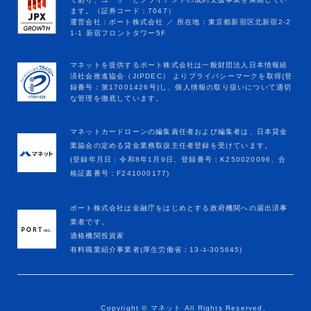
マネットカードローンの編集責任者および編集者は、日本貸金
業協会の定める貸金業務取扱主任者登録を受けています。
(登録年月日：令和8年1月9日、登録番号：K250020096、合
格証書番号：F241000177)
ポート株式会社は金融庁をはじめとする政府機関への届出済事
業者です。
適格機関投資家
有料職業紹介事業者(厚生労働省：13-ﾕ-305645)