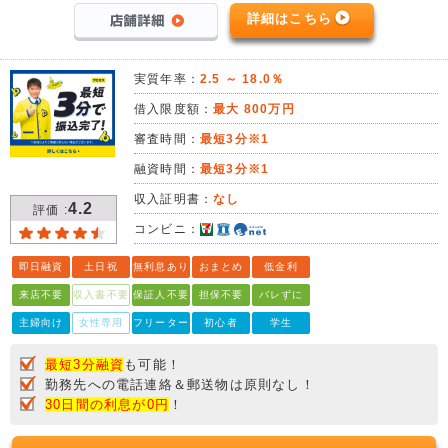
詳細はこちら
実質年率：
2.5 ～ 18.0％
借入限度額：
最大 800万円
審査時間：
最短3分※1
融資時間：
最短3分※1
収入証明書：
なし
4.2
評価 :
コンビニ：
即日融資
土日祝
無利息あり
おまとめ
低金利
来店不要
収入書不要
保証人不要
担保不要
バレずに
主婦向け
女性専用
フリーター
初心者
学生
最短3分融資
も可能！
勤務先への電話連絡＆郵送物は原則なし！
30日間の利息が0円
！