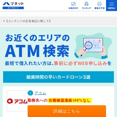
【コンテンツの広告表記に関して】
本コンテンツには、紹介している商品・商材の広告（リンク）を含む場合がありま
す。 これらの広告を経由して読者が企業ホームページを訪れ、成約が発生すると弊
社に対して企業から紹介報酬が支払われるという収益モデルです。 ただし、特定の
商品を根拠なくPRするものではなく、当編集部の調査／ユーザーへの口コミ収集な
どに基づき、公平性を担保した情報提供を行っています。
>提携企業一覧
1
アコム
勤務先への
在籍確認連絡100%なし
詳細はこちら