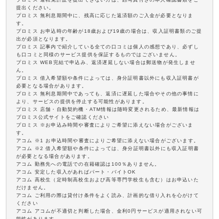
提出ください。
プロミス 無利息期間中に、残高に応じた返済額のご入金が必要となりま
す。
プロミス お申込時の年齢が18歳および19歳の場合は、収入証明書類のご提
出が必須となります。
プロミス 記事内で紹介している全ての口コミは個人の感想であり、必ずし
も口コミと同様のサービス提供を保証するものではございません。
プロミス WEB完結で申込み、返済遅延しない場合は郵送物が発生しませ
ん。
プロミス 借入希望額や条件によっては、身分証明書以外にも収入証明書が
必要となる場合があります。
プロミス 無利息期間中であっても、返済に遅延した場合やその他の事情に
より、サービスの提供を停止する可能性があります。
プロミス 店舗・自動契約機・ATM情報は随時変更されるため、最新情報は
プロミス公式サイトをご確認ください
プロミス ※お申込み時間や審査によりご希望に添えない場合がございま
す。
アコム ※1 お申込時間や審査によりご希望に添えない場合がございます。
アコム ※2 借入希望額や条件によっては、身分証明書以外にも収入証明書
が必要となる場合があります。
アコム 勤務先への電話での在籍確認は100％ありません。
アコム 安定した収入があればパート・バイトOK
アコム 高校生（定時制高校生および高等専門学校生も含む）はお申込いた
だけません。
アコム ご利用の際は貸付け条件をよく読み、計画的な借り入れを心がけて
ください
アコム アコムが不適切と判断した場合、金利0円サービスが適用されない可
能性があります。