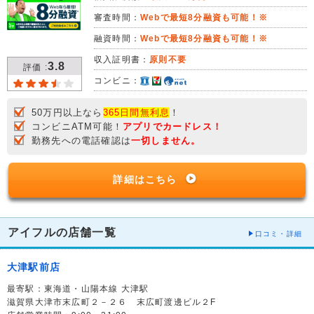
審査時間：
Webで最短8分融資も可能！※
融資時間：
Webで最短8分融資も可能！※
収入証明書：
原則不要
3.8
評価 :
コンビニ：
50万円以上なら
365日間無利息
！
コンビニATM可能！
アプリでカードレス！
勤務先への電話確認は
一切しません。
詳細はこちら
アイフルの店舗一覧
口コミ・詳細
大津駅前店
最寄駅：東海道・山陽本線 大津駅
滋賀県大津市末広町２－２６ 末広町渡邊ビル２F