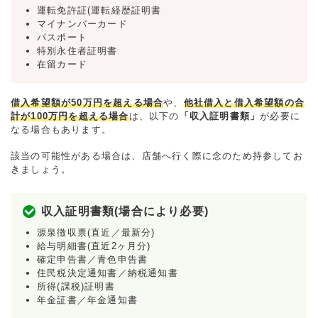
運転免許証(運転経歴証明書
マイナンバーカード
パスポート
特別永住者証明書
在留カード
借入希望額が50万円を超える場合
や、
他社借入と借入希望額の合
計が100万円を超える場合
は、以下の
「収入証明書類」
が必要に
なる場合もあります。
該当の可能性がある場合は、店舗へ行く際に念のため持参してお
きましょう。
収入証明書類(場合により必要)
源泉徴収票(直近／最新分)
給与明細書(直近2ヶ月分)
確定申告書／青色申告書
住民税決定通知書／納税通知書
所得(課税)証明書
年金証書／年金通知書