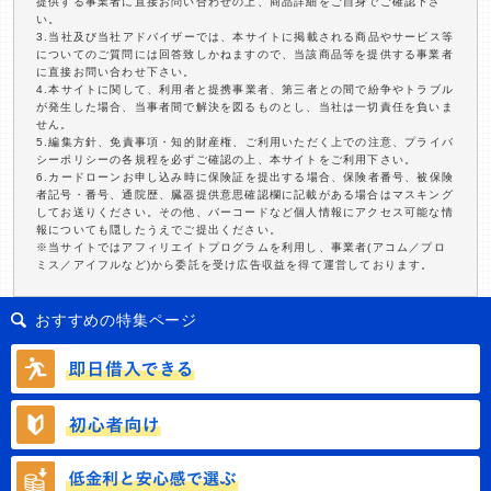
提供する事業者に直接お問い合わせの上、商品詳細をご自身でご確認下さ
い。
3.当社及び当社アドバイザーでは、本サイトに掲載される商品やサービス等
についてのご質問には回答致しかねますので、当該商品等を提供する事業者
に直接お問い合わせ下さい。
4.本サイトに関して、利用者と提携事業者、第三者との間で紛争やトラブル
が発生した場合、当事者間で解決を図るものとし、当社は一切責任を負いま
せん。
5.編集方針、免責事項・知的財産権、ご利用いただく上での注意、プライバ
シーポリシーの各規程を必ずご確認の上、本サイトをご利用下さい。
6.カードローンお申し込み時に保険証を提出する場合、保険者番号、被保険
者記号・番号、通院歴、臓器提供意思確認欄に記載がある場合はマスキング
してお送りください。その他、バーコードなど個人情報にアクセス可能な情
報についても隠したうえでご提出ください。
※当サイトではアフィリエイトプログラムを利用し、事業者(アコム／プロ
ミス／アイフルなど)から委託を受け広告収益を得て運営しております。
おすすめの特集ページ