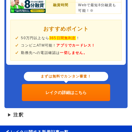
融資時間
Webで最短8分融資も
可能！※
おすすめポイント
50万円以上なら
365日間無利息
！
コンビニATM可能！
アプリでカードレス！
勤務先への電話確認は
一切しません。
まずは無料でカンタン審査！
レイクの詳細はこちら
注釈
▶
レイクに関する新着記事一覧