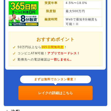
実質年率
4.5%〜18.0%
限度額
最大500万円
融資時間
Webで最短8分融資も
可能！※
おすすめポイント
50万円以上なら
365日間無利息
！
コンビニATM可能！
アプリでカードレス！
勤務先への電話確認は
一切しません。
まずは無料でカンタン審査！
レイクの詳細はこちら