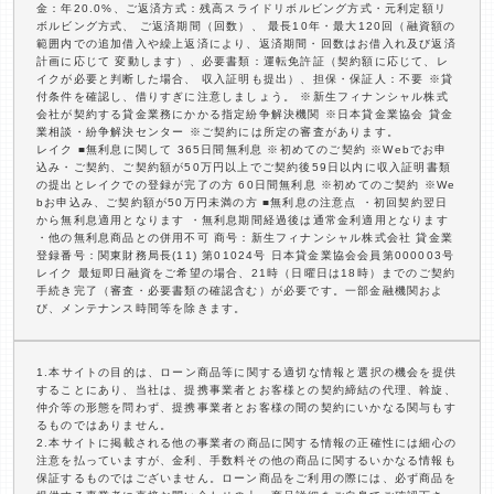
金：年20.0%、ご返済方式：残高スライドリボルビング方式・元利定額リ
ボルビング方式、 ご返済期間（回数）、 最長10年・最大120回（融資額の
範囲内での追加借入や繰上返済により、返済期間・回数はお借入れ及び返済
計画に応じて 変動します）、必要書類：運転免許証（契約額に応じて、レ
イクが必要と判断した場合、 収入証明も提出）、担保・保証人：不要 ※貸
付条件を確認し、借りすぎに注意しましょう。 ※新生フィナンシャル株式
会社が契約する貸金業務にかかる指定紛争解決機関 ※日本貸金業協会 貸金
業相談・紛争解決センター ※ご契約には所定の審査があります。
レイク ■無利息に関して 365日間無利息 ※初めてのご契約 ※Webでお申
込み・ご契約、ご契約額が50万円以上でご契約後59日以内に収入証明書類
の提出とレイクでの登録が完了の方 60日間無利息 ※初めてのご契約 ※We
bお申込み、ご契約額が50万円未満の方 ■無利息の注意点 ・初回契約翌日
から無利息適用となります ・無利息期間経過後は通常金利適用となります
・他の無利息商品との併用不可 商号：新生フィナンシャル株式会社 貸金業
登録番号：関東財務局長(11) 第01024号 日本貸金業協会会員第000003号
レイク 最短即日融資をご希望の場合、21時（日曜日は18時）までのご契約
手続き完了（審査・必要書類の確認含む）が必要です。一部金融機関およ
び、メンテナンス時間等を除きます。
1.本サイトの目的は、ローン商品等に関する適切な情報と選択の機会を提供
することにあり、当社は、提携事業者とお客様との契約締結の代理、斡旋、
仲介等の形態を問わず、提携事業者とお客様の間の契約にいかなる関与もす
るものではありません。
2.本サイトに掲載される他の事業者の商品に関する情報の正確性には細心の
注意を払っていますが、金利、手数料その他の商品に関するいかなる情報も
保証するものではございません。ローン商品をご利用の際には、必ず商品を