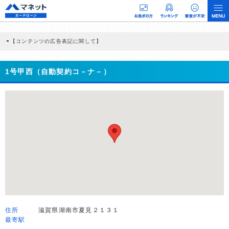
【コンテンツの広告表記に関して】
本コンテンツには、紹介している商品・商材の広告（リンク）を含む場合がありま
す。 これらの広告を経由して読者が企業ホームページを訪れ、成約が発生すると弊
社に対して企業から紹介報酬が支払われるという収益モデルです。 ただし、特定の
1号甲西（自動契約コ－ナ－）
商品を根拠なくPRするものではなく、当編集部の調査／ユーザーへの口コミ収集な
どに基づき、公平性を担保した情報提供を行っています。
>提携企業一覧
住所
滋賀県湖南市夏見２１３１
最寄駅