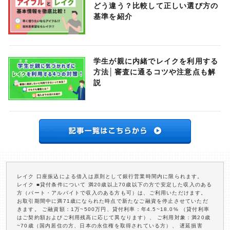
どう違う？比較して正しい選び方の
基準を紹介
学生が親に内緒でレイクを利用する
方法│審査に通るコツや注意点も解
説
レイク 口座振込による借入は原則として銀行営業時間内に限られます。
レイク ■貸付条件について 満20歳以上70歳以下の方で安定した収入のある
方（パート・アルバイトで収入のある方も可）は、ご利用いただけます。
お取引期間中に満71歳になられた時点で新たなご融資を停止させていただ
きます。 ご融資額：1万~500万円、貸付利率：年4.5~18.0% （貸付利率
はご契約額およびご利用残高に応じて異なります）、 ご利用対象：満20歳
~70歳（国内居住の方、日本の永住権を取得されている方）、 遅延損害