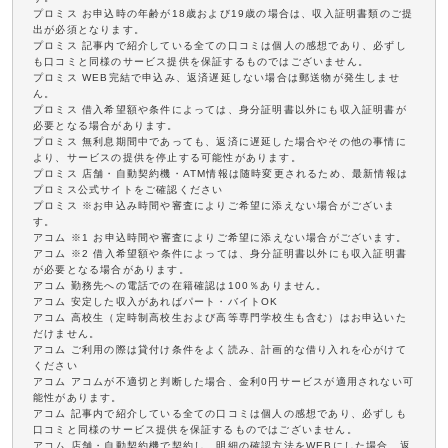
プロミス お申込時の年齢が18歳および19歳の場合は、収入証明書類のご提
出が必須となります。
プロミス 記事内で紹介している全ての口コミは個人の感想であり、必ずし
も口コミと同様のサービス提供を保証するものではございません。
プロミス WEB完結で申込み、返済遅延しない場合は郵送物が発生しませ
ん。
プロミス 借入希望額や条件によっては、身分証明書以外にも収入証明書が
必要となる場合があります。
プロミス 無利息期間中であっても、返済に遅延した場合やその他の事情に
より、サービスの提供を停止する可能性があります。
プロミス 店舗・自動契約機・ATM情報は随時変更されるため、最新情報は
プロミス公式サイトをご確認ください
プロミス ※お申込み時間や審査によりご希望に添えない場合がございま
す。
アコム ※1 お申込時間や審査によりご希望に添えない場合がございます。
アコム ※2 借入希望額や条件によっては、身分証明書以外にも収入証明書
が必要となる場合があります。
アコム 勤務先への電話での在籍確認は100％ありません。
アコム 安定した収入があればパート・バイトOK
アコム 高校生（定時制高校生および高等専門学校生も含む）はお申込いた
だけません。
アコム ご利用の際は貸付け条件をよく読み、計画的な借り入れを心がけて
ください
アコム アコムが不適切と判断した場合、金利0円サービスが適用されない可
能性があります。
アコム 記事内で紹介している全ての口コミは個人の感想であり、必ずしも
口コミと同様のサービス提供を保証するものではございません。
アコム 店舗・自動契約機で契約し、明細の確認方法をWEBにした場合、返