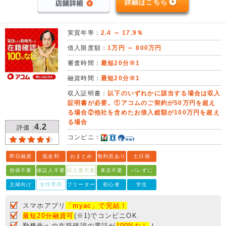
詳細はこちら
実質年率：
2.4 ～ 17.9％
借入限度額：
1万円 ～ 800万円
審査時間：
最短20分※1
融資時間：
最短20分※1
収入証明書：
以下のいずれかに該当する場合は収入
証明書が必要。①アコムのご契約が50万円を超え
る場合②他社を含めたお借入総額が100万円を超え
る場合
4.2
評価 :
コンビニ：
即日融資
低金利
おまとめ
無利息あり
土日祝
担保不要
保証人不要
収入書不要
来店不要
バレずに
主婦向け
女性専用
フリーター
初心者
学生
スマホアプリ
「myac」で完結！
最短20分融資可
(※1)でコンビニOK
勤務先への在籍確認の電話が
100%なし
！