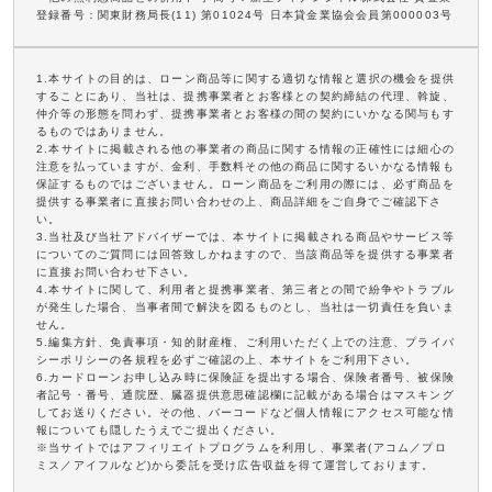
登録番号：関東財務局長(11) 第01024号 日本貸金業協会会員第000003号
1.本サイトの目的は、ローン商品等に関する適切な情報と選択の機会を提供
することにあり、当社は、提携事業者とお客様との契約締結の代理、斡旋、
仲介等の形態を問わず、提携事業者とお客様の間の契約にいかなる関与もす
るものではありません。
2.本サイトに掲載される他の事業者の商品に関する情報の正確性には細心の
注意を払っていますが、金利、手数料その他の商品に関するいかなる情報も
保証するものではございません。ローン商品をご利用の際には、必ず商品を
提供する事業者に直接お問い合わせの上、商品詳細をご自身でご確認下さ
い。
3.当社及び当社アドバイザーでは、本サイトに掲載される商品やサービス等
についてのご質問には回答致しかねますので、当該商品等を提供する事業者
に直接お問い合わせ下さい。
4.本サイトに関して、利用者と提携事業者、第三者との間で紛争やトラブル
が発生した場合、当事者間で解決を図るものとし、当社は一切責任を負いま
せん。
5.編集方針、免責事項・知的財産権、ご利用いただく上での注意、プライバ
シーポリシーの各規程を必ずご確認の上、本サイトをご利用下さい。
6.カードローンお申し込み時に保険証を提出する場合、保険者番号、被保険
者記号・番号、通院歴、臓器提供意思確認欄に記載がある場合はマスキング
してお送りください。その他、バーコードなど個人情報にアクセス可能な情
報についても隠したうえでご提出ください。
※当サイトではアフィリエイトプログラムを利用し、事業者(アコム／プロ
ミス／アイフルなど)から委託を受け広告収益を得て運営しております。