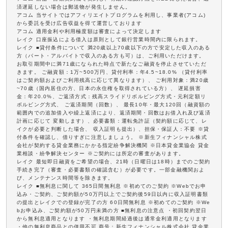
済遅延しない場合は郵送物が発生しません。
アコム 当サイトではアフィリエイトプログラムを利用し、事業者(アコム)
から委託を受け広告収益を得て運営しております
アコム 適用金利や利用極度額は審査によって決定します
レイク 口座振込による借入は原則として銀行営業時間内に限られます。
レイク ■貸付条件について 満20歳以上70歳以下の方で安定した収入のある
方（パート・アルバイトで収入のある方も可）は、ご利用いただけます。
お取引期間中に満71歳になられた時点で新たなご融資を停止させていただ
きます。 ご融資額：1万~500万円、貸付利率：年4.5~18.0% （貸付利率
はご契約額およびご利用残高に応じて異なります）、 ご利用対象：満20歳
~70歳（国内居住の方、日本の永住権を取得されている方）、 遅延損害
金：年20.0%、ご返済方式：残高スライドリボルビング方式・元利定額リ
ボルビング方式、 ご返済期間（回数）、 最長10年・最大120回（融資額の
範囲内での追加借入や繰上返済により、返済期間・回数はお借入れ及び返済
計画に応じて 変動します）、必要書類：運転免許証（契約額に応じて、レ
イクが必要と判断した場合、 収入証明も提出）、担保・保証人：不要 ※貸
付条件を確認し、借りすぎに注意しましょう。 ※新生フィナンシャル株式
会社が契約する貸金業務にかかる指定紛争解決機関 ※日本貸金業協会 貸金
業相談・紛争解決センター ※ご契約には所定の審査があります。
レイク 最短即日融資をご希望の場合、21時（日曜日は18時）までのご契約
手続き完了（審査・必要書類の確認含む）が必要です。一部金融機関およ
び、メンテナンス時間等を除きます。
レイク ■無利息に関して 365日間無利息 ※初めてのご契約 ※Webでお申
込み・ご契約、ご契約額が50万円以上でご契約後59日以内に収入証明書類
の提出とレイクでの登録が完了の方 60日間無利息 ※初めてのご契約 ※We
bお申込み、ご契約額が50万円未満の方 ■無利息の注意点 ・初回契約翌日
から無利息適用となります ・無利息期間経過後は通常金利適用となります
・他の無利息商品との併用不可 商号：新生フィナンシャル株式会社 貸金業