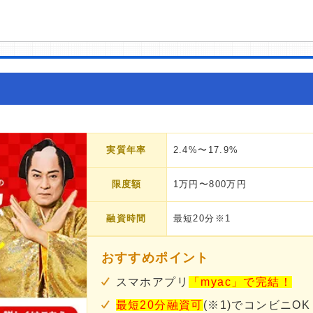
実質年率
2.4%〜17.9%
限度額
1万円〜800万円
融資時間
最短20分※1
おすすめポイント
スマホアプリ
「myac」で完結！
最短20分融資可
(※1)でコンビニOK