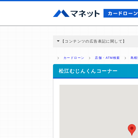
【コンテンツの広告表記に関して】
本コンテンツには、紹介している商品・商材
と弊社に対して企業から紹介報酬が支払われ
カードローン
店舗・ATM検索
島根
ミ収集などに基づき、公平性を担保した情
>提携企業一覧
松江むじんくんコーナー