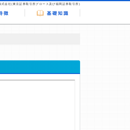
株式会社(東京証券取引所グロース及び福岡証券取引所)
が企業ホームページを訪れ、成約が発生する
はなく、当編集部の調査／ユーザーへの口コ