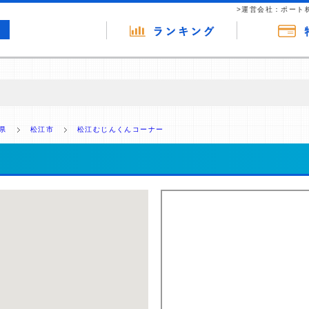
>運営会社：ポート
の広告（リンク）を含む場合があります。 これらの広告を経由して読者
るという収益モデルです。 ただし、特定の商品を根拠なくPRするもので
県
松江市
松江むじんくんコーナー
報提供を行っています。