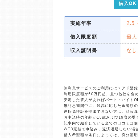
借入OK
実施年率
2.5
借入限度額
最大
収入証明書
なし
無利息サービスのご利用にはメアド登録
利用限度額が50万円超、且つ他社を含
安定した収入があればパート・バイトO
無利息期間中に、残高に応じた返済額
運転免許証を提出できない方は、顔写
お申込時の年齢が18歳および19歳の
記事内で紹介している全ての口コミは
WEB完結で申込み、返済遅延しない場
借入希望額や条件によっては、身分証