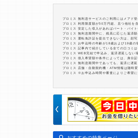
プロミス 無利息サービスのご利用にはメアド登
プロミス 利用限度額が50万円超、且つ他社を
プロミス 安定した収入があればパート・バイト
プロミス 無利息期間中に、残高に応じた返済
プロミス 運転免許証を提出できない方は、顔
プロミス お申込時の年齢が18歳および19歳
プロミス 記事内で紹介している全ての口コミ
プロミス WEB完結で申込み、返済遅延しない
プロミス 借入希望額や条件によっては、身分
プロミス 無利息期間中であっても、返済に遅
プロミス 店舗・自動契約機・ATM情報は随時
プロミス ※お申込み時間や審査によりご希望
おすすめの特集ページ