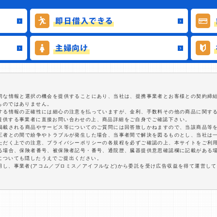
適切な情報と選択の機会を提供することにあり、当社は、提携事業者とお客様との契約締
ものではありません。
関する情報の正確性には細心の注意を払っていますが、金利、手数料その他の商品に関す
提供する事業者に直接お問い合わせの上、商品詳細をご自身でご確認下さい。
に掲載される商品やサービス等についてのご質問には回答致しかねますので、当該商品等
第三者との間で紛争やトラブルが発生した場合、当事者間で解決を図るものとし、当社は
いただく上での注意、プライバシーポリシーの各規程を必ずご確認の上、本サイトをご利
する場合、保険者番号、被保険者記号・番号、通院歴、臓器提供意思確認欄に記載がある
についても隠したうえでご提出ください。
用し、事業者(アコム／プロミス／アイフルなど)から委託を受け広告収益を得て運営し