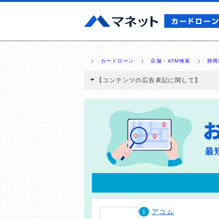
カードローン
店舗・ATM検索
静岡
【コンテンツの広告表記に関して】
本コンテンツには、紹介している商品・商材
と弊社に対して企業から紹介報酬が支払われ
ミ収集などに基づき、公平性を担保した情
>提携企業一覧
1
アコム