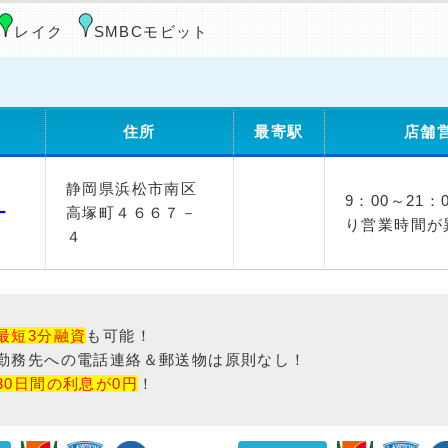
レイク
SMBCモビット
住所
最寄駅
店舗
静岡県浜松市南区
9：00～21
ー
高塚町４６６７－
り営業時間が
４
最短3分融資
も可能！
勤務先への電話連絡＆郵送物は原則なし！
30日間の利息が0円
！