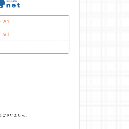
分※1
分※1
はございません。