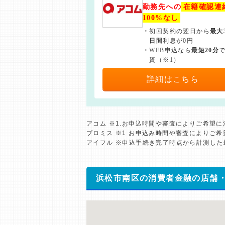
勤務先への
在籍確認連
100%なし
・
初回契約の翌日から
最大
日間
利息が0円
・
WEB申込なら
最短20分
資（※1）
詳細はこちら
アコム ※1.お申込時間や審査によりご希望
プロミス ※1 お申込み時間や審査によりご
アイフル ※申込手続き完了時点から計測し
浜松市南区の消費者金融の店舗・