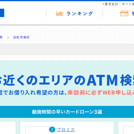
>運営会社：ポート
県
浜松市南区
の広告（リンク）を含む場合があります。 これらの広告を経由して読者
るという収益モデルです。 ただし、特定の商品を根拠なくPRするもので
報提供を行っています。
2
プロミス