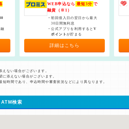
絡
WEB申込なら
最短3分
で
融資（※1）
30
・
初回借入日の翌日から最大
30日間無利息
で融
・
公式アプリを利用すると
V
ポイント
が貯まる
詳細はこちら
に添えない場合がございます。
希望に添えない場合がございます。
た最短時間であり、申込時間や審査状況などにより異なります。
ATM検索