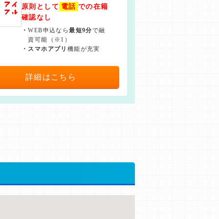
原則として
電話
での在籍
確認なし
・
WEB申込なら
最短9分
で融
資可能（※1）
・
スマホアプリ
機能が充実
詳細はこちら