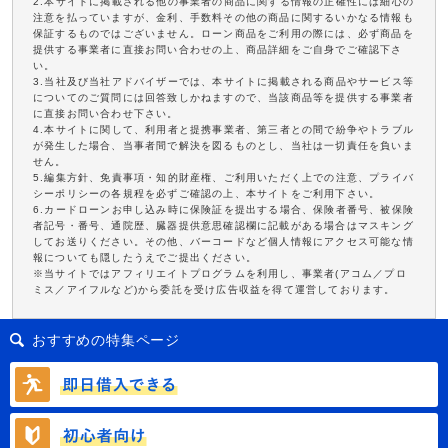
2.本サイトに掲載される他の事業者の商品に関する情報の正確性には細心の
注意を払っていますが、金利、手数料その他の商品に関するいかなる情報も
保証するものではございません。ローン商品をご利用の際には、必ず商品を
提供する事業者に直接お問い合わせの上、商品詳細をご自身でご確認下さ
い。
3.当社及び当社アドバイザーでは、本サイトに掲載される商品やサービス等
についてのご質問には回答致しかねますので、当該商品等を提供する事業者
に直接お問い合わせ下さい。
4.本サイトに関して、利用者と提携事業者、第三者との間で紛争やトラブル
が発生した場合、当事者間で解決を図るものとし、当社は一切責任を負いま
せん。
5.編集方針、免責事項・知的財産権、ご利用いただく上での注意、プライバ
シーポリシーの各規程を必ずご確認の上、本サイトをご利用下さい。
6.カードローンお申し込み時に保険証を提出する場合、保険者番号、被保険
者記号・番号、通院歴、臓器提供意思確認欄に記載がある場合はマスキング
してお送りください。その他、バーコードなど個人情報にアクセス可能な情
報についても隠したうえでご提出ください。
※当サイトではアフィリエイトプログラムを利用し、事業者(アコム／プロ
ミス／アイフルなど)から委託を受け広告収益を得て運営しております。
おすすめの特集ページ