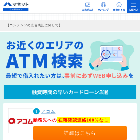
【コンテンツの広告表記に関して】
本コンテンツには、紹介している商品・商材の広告（リンク）を含む場合がありま
す。 これらの広告を経由して読者が企業ホームページを訪れ、成約が発生すると弊
社に対して企業から紹介報酬が支払われるという収益モデルです。 ただし、特定の
商品を根拠なくPRするものではなく、当編集部の調査／ユーザーへの口コミ収集な
どに基づき、公平性を担保した情報提供を行っています。
>提携企業一覧
1
アコム
勤務先への
在籍確認連絡100%なし
詳細はこちら