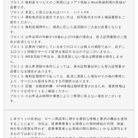
プロミス 無利息サービスのご利用にはメアド登録とWeb明細利用の登録が
必要です。
プロミス 安定した収入があればパート・バイトOK
プロミス 運転免許証を提出できない方は、顔写真付きの本人確認書類をご
提出ください。
プロミス 無利息期間中に、残高に応じた返済額のご入金が必要となりま
す。
プロミス お申込時の年齢が18歳および19歳の場合は、収入証明書類のご提
出が必須となります。
プロミス 記事内で紹介している全ての口コミは個人の感想であり、必ずし
も口コミと同様のサービス提供を保証するものではございません。
プロミス WEB完結で申込み、返済遅延しない場合は郵送物が発生しませ
ん。
プロミス 借入希望額や条件によっては、身分証明書以外にも収入証明書が
必要となる場合があります。
プロミス 無利息期間中であっても、返済に遅延した場合やその他の事情に
より、サービスの提供を停止する可能性があります。
プロミス 店舗・自動契約機・ATM情報は随時変更されるため、最新情報は
プロミス公式サイトをご確認ください
プロミス ※お申込み時間や審査によりご希望に添えない場合がございま
す。
1.本サイトの目的は、ローン商品等に関する適切な情報と選択の機会を提供
することにあり、当社は、提携事業者とお客様との契約締結の代理、斡旋、
仲介等の形態を問わず、提携事業者とお客様の間の契約にいかなる関与もす
るものではありません。