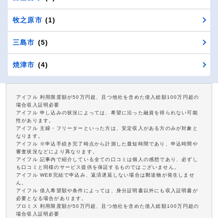
牧之原市
(1)
三島市
(5)
焼津市
(4)
アイフル 利用限度額が50万円超、且つ他社を含めた借入総額100万円超の
場合収入証明必要
アイフル 申し込みの状況によっては、希望に沿った融資を得られない可能
性があります。
アイフル 主婦・フリーターといった方は、安定収入がある方のみが対象と
なります。
アイフル ※申込手続き完了時点から計測した最短時間であり、申込時間や
審査状況などにより異なります。
アイフル 記事内で紹介している全ての口コミは個人の感想であり、必ずし
も口コミと同様のサービス提供を保証するものではございません。
アイフル WEB完結で申込み、返済遅延しない場合は郵送物が発生しませ
ん。
アイフル 借入希望額や条件によっては、身分証明書以外にも収入証明書が
必要となる場合があります。
プロミス 利用限度額が50万円超、且つ他社を含めた借入総額100万円超の
場合収入証明必要