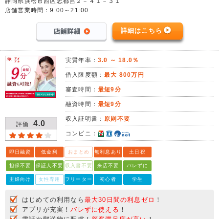
静岡県浜松市西区志都呂２－４１－３１
店舗営業時間：9:00～21:00
詳細はこちら
実質年率：
3.0 ～ 18.0％
借入限度額：
最大 800万円
審査時間：
最短9分
融資時間：
最短9分
収入証明書：
原則不要
4.0
評価 :
コンビニ：
即日融資
低金利
おまとめ
無利息あり
土日祝
担保不要
保証人不要
収入書不要
来店不要
バレずに
主婦向け
女性専用
フリーター
初心者
学生
はじめての利用なら
最大30日間の利息ゼロ
！
アプリが充実！
バレずに使える
！