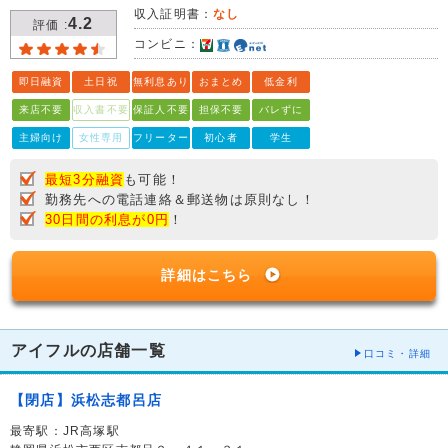
収入証明書：
なし
4.2
評価 :
コンビニ：
即日融資
土日祝
無利息あり
おまとめ
低金利
来店不要
収入書不要
保証人不要
担保不要
バレずに
主婦向け
女性専用
フリーター
初心者
学生
最短3分融資
も可能！
勤務先への電話連絡＆郵送物は原則なし！
30日間の利息が0円
！
詳細はこちら
アイフルの店舗一覧
口コミ・詳細
【閉店】浜松志都呂店
最寄駅：JR高塚駅