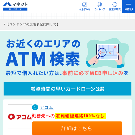
【コンテンツの広告表記に関して】
本コンテンツには、紹介している商品・商材の広告（リンク）を含む場合がありま
す。 これらの広告を経由して読者が企業ホームページを訪れ、成約が発生すると弊
社に対して企業から紹介報酬が支払われるという収益モデルです。 ただし、特定の
商品を根拠なくPRするものではなく、当編集部の調査／ユーザーへの口コミ収集な
どに基づき、公平性を担保した情報提供を行っています。
>提携企業一覧
1
アコム
勤務先への
在籍確認連絡100%なし
詳細はこちら