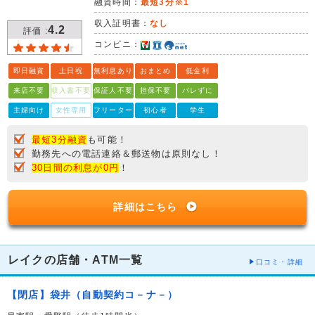
融資時間：
最短3分※1
収入証明書：
なし
4.2
評価 :
コンビニ：
即日融資
土日祝
無利息あり
おまとめ
低金利
来店不要
収入書不要
保証人不要
担保不要
バレずに
主婦向け
女性専用
フリーター
初心者
学生
最短3分融資
も可能！
勤務先への電話連絡＆郵送物は原則なし！
30日間の利息が0円
！
詳細はこちら
レイクの店舗・ATM一覧
口コミ・詳細
【閉店】袋井（自動契約コ－ナ－）