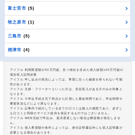
富士宮市
(5)
牧之原市
(1)
三島市
(5)
焼津市
(4)
アイフル 利用限度額が50万円超、且つ他社を含めた借入総額100万円超の
場合収入証明必要
アイフル 申し込みの状況によっては、希望に沿った融資を得られない可能
性があります。
アイフル 主婦・フリーターといった方は、安定収入がある方のみが対象と
なります。
アイフル ※申込手続き完了時点から計測した最短時間であり、申込時間や
審査状況などにより異なります。
アイフル 記事内で紹介している全ての口コミは個人の感想であり、必ずし
も口コミと同様のサービス提供を保証するものではございません。
アイフル WEB完結で申込み、返済遅延しない場合は郵送物が発生しませ
ん。
アイフル 借入希望額や条件によっては、身分証明書以外にも収入証明書が
必要となる場合があります。