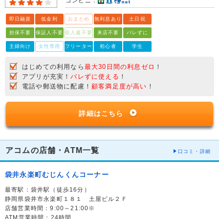
コンビニ：
即日融資
低金利
おまとめ
無利息あり
土日祝
担保不要
保証人不要
収入書不要
来店不要
バレずに
主婦向け
女性専用
フリーター
初心者
学生
はじめての利用なら
最大30日間の利息ゼロ
！
アプリが充実！
バレずに使える
！
電話や郵送物に配慮！
顧客満足度が高い
！
詳細はこちら
アコムの店舗・ATM一覧
口コミ・詳細
袋井永楽町むじんくんコーナー
最寄駅：袋井駅（徒歩16分）
静岡県袋井市永楽町１８１ 土屋ビル２Ｆ
店舗営業時間：9:00～21:00※
ATM営業時間：24時間