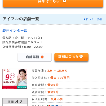
詳細はこちら
アイフルの店舗一覧
口コミ・詳細
袋井インター店
最寄駅：袋井駅（徒歩41分）
静岡県袋井市堀越７０３－１
店舗営業時間：8:00～22:00
詳細はこちら
実質年率：
3.0 ～ 18.0％
借入限度額：
最大 800万円
審査時間：
最短9分
融資時間：
最短9分
収入証明書：
原則不要
4.0
評価 :