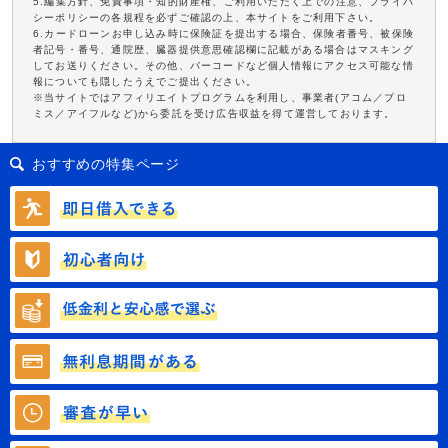
5.編集方針、免責事項・知的財産権、ご利用いただく上での注意、プライバ
シーポリシーの各規程を必ずご確認の上、本サイトをご利用下さい。
6.カードローンお申し込み時に保険証を提出する場合、保険者番号、被保険
者記号・番号、通院歴、臓器提供意思確認欄に記載がある場合はマスキング
してお送りください。その他、バーコードなど個人情報にアクセス可能な情
報についても隠したうえでご提出ください。
※当サイトではアフィリエイトプログラムを利用し、事業者(アコム／プロ
ミス／アイフルなど)から委託を受け広告収益を得て運営しております。
おすすめの特集ページ