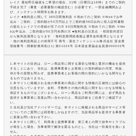
レイク 最短即日融資をご希望の場合、21時（日曜日は18時）までのご契約
手続き完了（審査・必要書類の確認含む）が必要です。一部金融機関およ
び、メンテナンス時間等を除きます。
レイク ■無利息に関して 365日間無利息 ※初めてのご契約 ※Webでお申
込み・ご契約、ご契約額が50万円以上でご契約後59日以内に収入証明書類
の提出とレイクでの登録が完了の方 60日間無利息 ※初めてのご契約 ※We
bお申込み、ご契約額が50万円未満の方 ■無利息の注意点 ・初回契約翌日
から無利息適用となります ・無利息期間経過後は通常金利適用となります
・他の無利息商品との併用不可 商号：新生フィナンシャル株式会社 貸金業
登録番号：関東財務局長(11) 第01024号 日本貸金業協会会員第000003号
1.本サイトの目的は、ローン商品等に関する適切な情報と選択の機会を提供
することにあり、当社は、提携事業者とお客様との契約締結の代理、斡旋、
仲介等の形態を問わず、提携事業者とお客様の間の契約にいかなる関与もす
るものではありません。
2.本サイトに掲載される他の事業者の商品に関する情報の正確性には細心の
注意を払っていますが、金利、手数料その他の商品に関するいかなる情報も
保証するものではございません。ローン商品をご利用の際には、必ず商品を
提供する事業者に直接お問い合わせの上、商品詳細をご自身でご確認下さ
い。
3.当社及び当社アドバイザーでは、本サイトに掲載される商品やサービス等
についてのご質問には回答致しかねますので、当該商品等を提供する事業者
に直接お問い合わせ下さい。
4.本サイトに関して、利用者と提携事業者、第三者との間で紛争やトラブル
が発生した場合、当事者間で解決を図るものとし、当社は一切責任を負いま
せん。