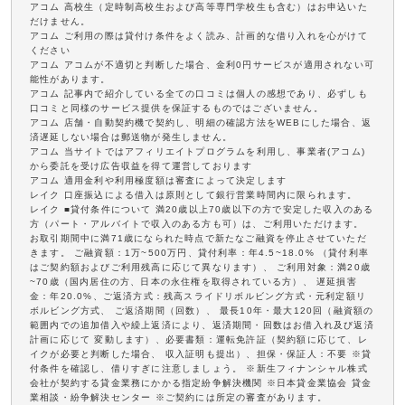
アコム 高校生（定時制高校生および高等専門学校生も含む）はお申込いた
だけません。
アコム ご利用の際は貸付け条件をよく読み、計画的な借り入れを心がけて
ください
アコム アコムが不適切と判断した場合、金利0円サービスが適用されない可
能性があります。
アコム 記事内で紹介している全ての口コミは個人の感想であり、必ずしも
口コミと同様のサービス提供を保証するものではございません。
アコム 店舗・自動契約機で契約し、明細の確認方法をWEBにした場合、返
済遅延しない場合は郵送物が発生しません。
アコム 当サイトではアフィリエイトプログラムを利用し、事業者(アコム)
から委託を受け広告収益を得て運営しております
アコム 適用金利や利用極度額は審査によって決定します
レイク 口座振込による借入は原則として銀行営業時間内に限られます。
レイク ■貸付条件について 満20歳以上70歳以下の方で安定した収入のある
方（パート・アルバイトで収入のある方も可）は、ご利用いただけます。
お取引期間中に満71歳になられた時点で新たなご融資を停止させていただ
きます。 ご融資額：1万~500万円、貸付利率：年4.5~18.0% （貸付利率
はご契約額およびご利用残高に応じて異なります）、 ご利用対象：満20歳
~70歳（国内居住の方、日本の永住権を取得されている方）、 遅延損害
金：年20.0%、ご返済方式：残高スライドリボルビング方式・元利定額リ
ボルビング方式、 ご返済期間（回数）、 最長10年・最大120回（融資額の
範囲内での追加借入や繰上返済により、返済期間・回数はお借入れ及び返済
計画に応じて 変動します）、必要書類：運転免許証（契約額に応じて、レ
イクが必要と判断した場合、 収入証明も提出）、担保・保証人：不要 ※貸
付条件を確認し、借りすぎに注意しましょう。 ※新生フィナンシャル株式
会社が契約する貸金業務にかかる指定紛争解決機関 ※日本貸金業協会 貸金
業相談・紛争解決センター ※ご契約には所定の審査があります。