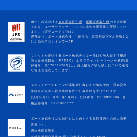
マネットカードローンの編集責任者および編集者は、日本貸金
業協会の定める貸金業務取扱主任者登録を受けています。
(登録年月日：令和8年1月9日、登録番号：K250020096、合
格証書番号：F241000177)
ポート株式会社は金融庁をはじめとする政府機関への届出済事
業者です。
適格機関投資家
有料職業紹介事業者(厚生労働省：13-ﾕ-305645)