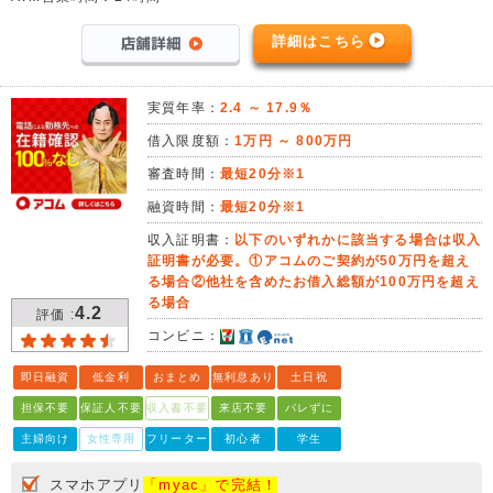
詳細はこちら
実質年率：
2.4 ～ 17.9％
借入限度額：
1万円 ～ 800万円
審査時間：
最短20分※1
融資時間：
最短20分※1
収入証明書：
以下のいずれかに該当する場合は収入
証明書が必要。①アコムのご契約が50万円を超え
る場合②他社を含めたお借入総額が100万円を超え
る場合
4.2
評価 :
コンビニ：
即日融資
低金利
おまとめ
無利息あり
土日祝
担保不要
保証人不要
収入書不要
来店不要
バレずに
主婦向け
女性専用
フリーター
初心者
学生
スマホアプリ
「myac」で完結！