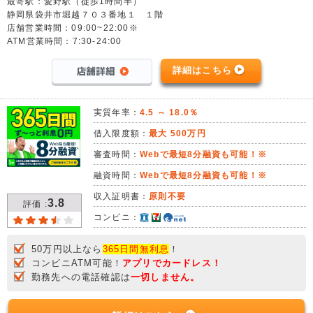
最寄駅：愛野駅（徒歩1時間半）
静岡県袋井市堀越７０３番地１ １階
店舗営業時間：09:00~22:00※
ATM営業時間：7:30-24:00
詳細はこちら
実質年率：
4.5 ～ 18.0％
借入限度額：
最大 500万円
審査時間：
Webで最短8分融資も可能！※
融資時間：
Webで最短8分融資も可能！※
収入証明書：
原則不要
3.8
評価 :
コンビニ：
50万円以上なら
365日間無利息
！
コンビニATM可能！
アプリでカードレス！
勤務先への電話確認は
一切しません。