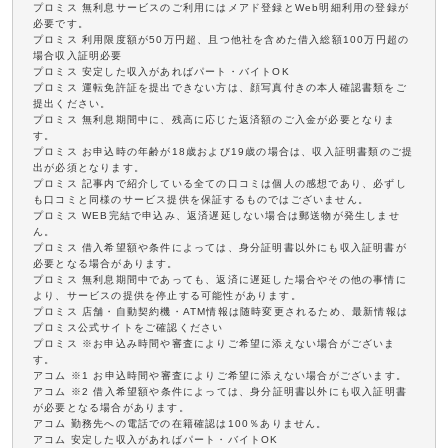
プロミス 無利息サービスのご利用にはメアド登録とWeb明細利用の登録が
必要です。
プロミス 利用限度額が50万円超、且つ他社を含めた借入総額100万円超の
場合収入証明必要
プロミス 安定した収入があればパート・バイトOK
プロミス 運転免許証を提出できない方は、顔写真付きの本人確認書類をご
提出ください。
プロミス 無利息期間中に、残高に応じた返済額のご入金が必要となりま
す。
プロミス お申込時の年齢が18歳および19歳の場合は、収入証明書類のご提
出が必須となります。
プロミス 記事内で紹介している全ての口コミは個人の感想であり、必ずし
も口コミと同様のサービス提供を保証するものではございません。
プロミス WEB完結で申込み、返済遅延しない場合は郵送物が発生しませ
ん。
プロミス 借入希望額や条件によっては、身分証明書以外にも収入証明書が
必要となる場合があります。
プロミス 無利息期間中であっても、返済に遅延した場合やその他の事情に
より、サービスの提供を停止する可能性があります。
プロミス 店舗・自動契約機・ATM情報は随時変更されるため、最新情報は
プロミス公式サイトをご確認ください
プロミス ※お申込み時間や審査によりご希望に添えない場合がございま
す。
アコム ※1 お申込時間や審査によりご希望に添えない場合がございます。
アコム ※2 借入希望額や条件によっては、身分証明書以外にも収入証明書
が必要となる場合があります。
アコム 勤務先への電話での在籍確認は100％ありません。
アコム 安定した収入があればパート・バイトOK