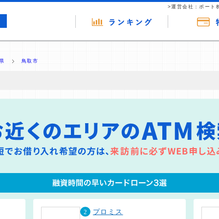
>運営会社：ポート
県
鳥取市
の広告（リンク）を含む場合があります。 これらの広告を経由して読者
るという収益モデルです。 ただし、特定の商品を根拠なくPRするもので
報提供を行っています。
2
プロミス