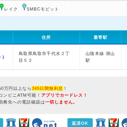
レイク
SMBCモビット
住所
最寄駅
鳥取県鳥取市千代水２丁
山陰本線 湖山
－）
目５２
駅
50万円以上なら
365日間無利息
！
コンビニATM可能！
アプリでカードレス！
勤務先への電話確認は
一切しません。
返済OK