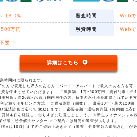
 ～ 18.0％
審査時間
Web
 500万円
融資時間
Web
不要
詳細はこちら
営業時間内に限られます。
歳以下の方で安定した収入のある方（パート・アルバイトで収入のある方も可
資を停止させていただきます。 ご融資額：1万~500万円、貸付利率：年4.5
用対象：満20歳~70歳（国内居住の方、日本の永住権を取得されている方）
利定額リボルビング方式、 ご返済期間（回数）、 最長10年・最大120
び返済計画に応じて 変動します）、必要書類：運転免許証（契約額に応じ
※貸付条件を確認し、借りすぎに注意しましょう。 ※新生フィナンシャル
金業相談・紛争解決センター ※ご契約には所定の審査があります。
日曜日は18時）までのご契約手続き完了（審査・必要書類の確認含む）が