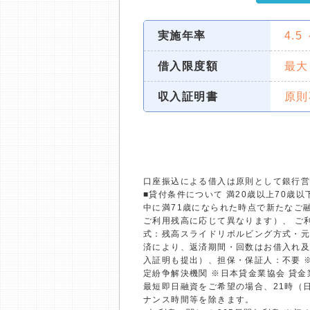
実施年率
4.5
借入限度額
最大
収入証明書
原則
口座振込による借入は原則として銀行
■貸付条件について 満20歳以上70
中に満71歳になられた時点で新たなご融
ご利用残高に応じて異なります）、 ご利
式：残高スライドリボルビング方式・元
済により、返済期間・回数はお借入れ及
入証明も提出）、担保・保証人：不要 
定紛争解決機関 ※日本貸金業協会 貸
最短即日融資をご希望の場合、21時（
ナンス時間等を除きます。