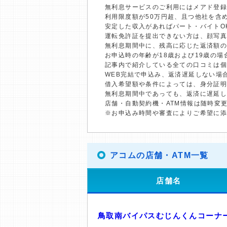
無利息サービスのご利用にはメアド登録
利用限度額が50万円超、且つ他社を含
安定した収入があればパート・バイトO
運転免許証を提出できない方は、顔写
無利息期間中に、残高に応じた返済額
お申込時の年齢が18歳および19歳の
記事内で紹介している全ての口コミは
WEB完結で申込み、返済遅延しない場
借入希望額や条件によっては、身分証
無利息期間中であっても、返済に遅延
店舗・自動契約機・ATM情報は随時変
※お申込み時間や審査によりご希望に
アコムの店舗・ATM一覧
店舗名
鳥取南バイパスむじんくんコーナ