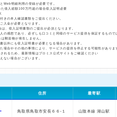
とWeb明細利用の登録が必要です。
めた借入総額100万円超の場合収入証明必要
K
真付きの本人確認書類をご提出ください。
のご入金が必要となります。
場合は、収入証明書類のご提出が必須となります。
個人の感想であり、必ずしも口コミと同様のサービス提供を保証するもので
合は郵送物が発生しません。
明書以外にも収入証明書が必要となる場合があります。
した場合やその他の事情により、サービスの提供を停止する可能性がありま
更されるため、最新情報はプロミス公式サイトをご確認ください
添えない場合がございます。
住所
最寄駅
ー
鳥取県鳥取市安長６６-１
山陰本線 湖山駅