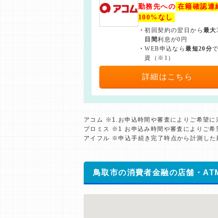
勤務先への
在籍確認連
100%なし
・
初回契約の翌日から
最大
日間
利息が0円
・
WEB申込なら
最短20分
資（※1）
詳細はこちら
アコム ※1.お申込時間や審査によりご希望
プロミス ※1 お申込み時間や審査によりご
アイフル ※申込手続き完了時点から計測し
鳥取市の消費者金融の店舗・AT