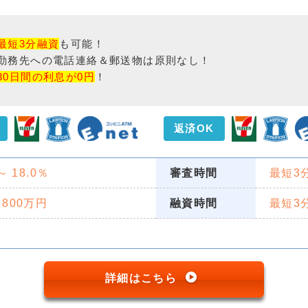
最短3分融資
も可能！
勤務先への電話連絡＆郵送物は原則なし！
30日間の利息が0円
！
返済OK
 ～ 18.0％
審査時間
最短3
 800万円
融資時間
最短3
詳細はこちら