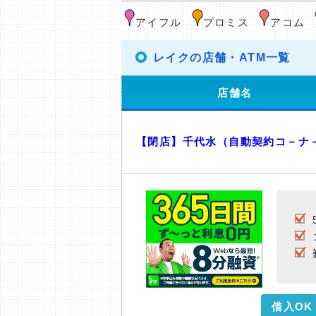
アイフル
プロミス
アコム
レイクの店舗・ATM一覧
店舗名
【閉店】千代水（自動契約コ－ナ
借入OK