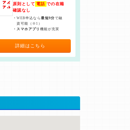
原則として
電話
での在籍
確認なし
・
WEB申込なら
最短9分
で融
資可能（※1）
・
スマホアプリ
機能が充実
詳細はこちら