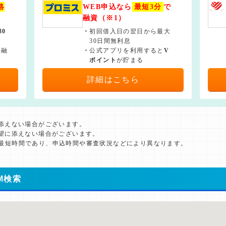
絡
WEB申込なら
最短3分
で
融資（※1）
30
・
初回借入日の翌日から最大
30日間無利息
で融
・
公式アプリを利用すると
V
ポイント
が貯まる
詳細はこちら
に添えない場合がございます。
希望に添えない場合がございます。
た最短時間であり、申込時間や審査状況などにより異なります。
M検索