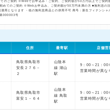
初めてのご契約 ※Webでお申込み・ご契約、ご契約額が50万円以上でご契
※初めてのご契約 ※Webお申込み、ご契約額が50万円未満の方 ■無利息
利適用となります ・他の無利息商品との併用不可 商号：新生フィナンシャ
第000003号
住所
最寄駅
店舗営
鳥取県鳥取市
山陰本
9：00～21：0
安長２７６－
線 湖山
営業時間が異な
２
駅
山陰本
鳥取県鳥取市
9：00～21：0
線 鳥取
富安１－６４
営業時間が異な
駅