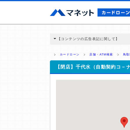
【コンテンツの広告表記に関して】
本コンテンツには、紹介している商品・商材
と弊社に対して企業から紹介報酬が支払われ
カードローン
店舗・ATM検索
鳥取
ミ収集などに基づき、公平性を担保した情
>提携企業一覧
【閉店】千代水（自動契約コ－