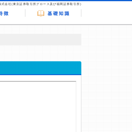
株式会社(東京証券取引所グロース及び福岡証券取引所)
が企業ホームページを訪れ、成約が発生する
はなく、当編集部の調査／ユーザーへの口コ