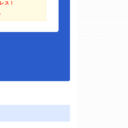
レス！
。