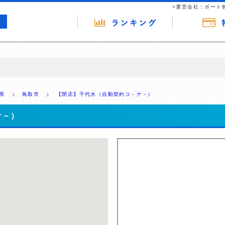
>運営会社：ポート
の広告（リンク）を含む場合があります。 これらの広告を経由して読者
るという収益モデルです。 ただし、特定の商品を根拠なくPRするもので
県
鳥取市
【閉店】千代水（自動契約コ－ナ－）
報提供を行っています。
ナ－）