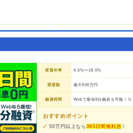
実質年率
4.5%〜18.0%
限度額
最大500万円
融資時間
Webで最短8分融資も可能！※
おすすめポイント
50万円以上なら
365日間無利息
！