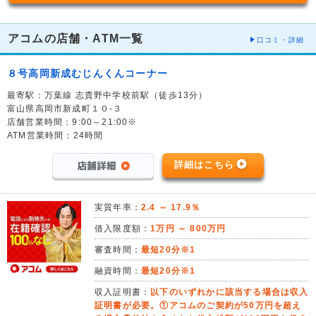
アコムの店舗・ATM一覧
口コミ・詳細
８号高岡新成むじんくんコーナー
最寄駅：万葉線 志貴野中学校前駅（徒歩13分）
富山県高岡市新成町１０-３
店舗営業時間：9:00～21:00※
ATM営業時間：24時間
詳細はこちら
実質年率：
2.4 ～ 17.9％
借入限度額：
1万円 ～ 800万円
審査時間：
最短20分※1
融資時間：
最短20分※1
収入証明書：
以下のいずれかに該当する場合は収入
証明書が必要。①アコムのご契約が50万円を超え