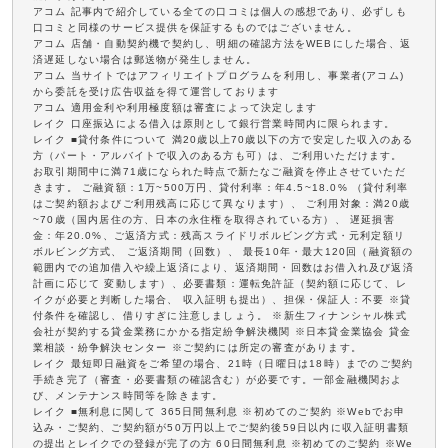
アコム 記事内で紹介している全ての口コミは個人の感想であり、必ずしも
口コミと同様のサービス提供を保証するものではございません。
アコム 店舗・自動契約機で契約し、明細の確認方法をWEBにした場合、返
済遅延しない場合は郵送物が発生しません。
アコム 当サイトではアフィリエイトプログラムを利用し、事業者(アコム)
から委託を受け広告収益を得て運営しております
アコム 適用金利や利用極度額は審査によって決定します
レイク 口座振込による借入は原則として銀行営業時間内に限られます。
レイク ■貸付条件について 満20歳以上70歳以下の方で安定した収入のある
方（パート・アルバイトで収入のある方も可）は、ご利用いただけます。
お取引期間中に満71歳になられた時点で新たなご融資を停止させていただ
きます。 ご融資額：1万~500万円、貸付利率：年4.5~18.0% （貸付利率
はご契約額およびご利用残高に応じて異なります）、 ご利用対象：満20歳
~70歳（国内居住の方、日本の永住権を取得されている方）、 遅延損害
金：年20.0%、ご返済方式：残高スライドリボルビング方式・元利定額リ
ボルビング方式、 ご返済期間（回数）、 最長10年・最大120回（融資額の
範囲内での追加借入や繰上返済により、返済期間・回数はお借入れ及び返済
計画に応じて 変動します）、必要書類：運転免許証（契約額に応じて、レ
イクが必要と判断した場合、 収入証明も提出）、担保・保証人：不要 ※貸
付条件を確認し、借りすぎに注意しましょう。 ※新生フィナンシャル株式
会社が契約する貸金業務にかかる指定紛争解決機関 ※日本貸金業協会 貸金
業相談・紛争解決センター ※ご契約には所定の審査があります。
レイク 最短即日融資をご希望の場合、21時（日曜日は18時）までのご契約
手続き完了（審査・必要書類の確認含む）が必要です。一部金融機関およ
び、メンテナンス時間等を除きます。
レイク ■無利息に関して 365日間無利息 ※初めてのご契約 ※Webでお申
込み・ご契約、ご契約額が50万円以上でご契約後59日以内に収入証明書類
の提出とレイクでの登録が完了の方 60日間無利息 ※初めてのご契約 ※We