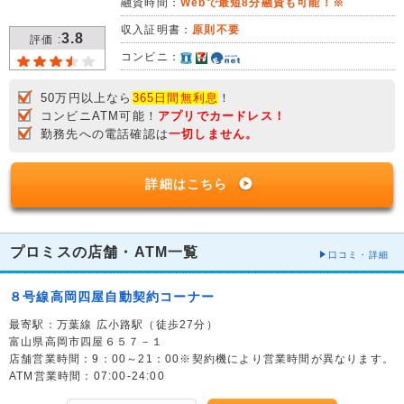
融資時間：
Webで最短8分融資も可能！※
収入証明書：
原則不要
3.8
評価 :
コンビニ：
50万円以上なら
365日間無利息
！
コンビニATM可能！
アプリでカードレス！
勤務先への電話確認は
一切しません。
詳細はこちら
プロミスの店舗・ATM一覧
口コミ・詳細
８号線高岡四屋自動契約コーナー
最寄駅：万葉線 広小路駅（徒歩27分）
富山県高岡市四屋６５７－１
店舗営業時間：9：00～21：00※契約機により営業時間が異なります。
ATM営業時間：07:00-24:00