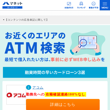
【コンテンツの広告表記に関して】
本コンテンツには、紹介している商品・商材の広告（リンク）を含む場合がありま
す。 これらの広告を経由して読者が企業ホームページを訪れ、成約が発生すると弊
社に対して企業から紹介報酬が支払われるという収益モデルです。 ただし、特定の
商品を根拠なくPRするものではなく、当編集部の調査／ユーザーへの口コミ収集な
どに基づき、公平性を担保した情報提供を行っています。
>提携企業一覧
1
アコム
勤務先への
在籍確認連絡100%なし
詳細はこちら