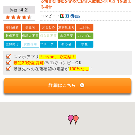
る場合②他社を含めたお借入総額が100万円を超え
る場合
4.2
評価 :
コンビニ：
即日融資
低金利
おまとめ
無利息あり
土日祝
担保不要
保証人不要
収入書不要
来店不要
バレずに
主婦向け
女性専用
フリーター
初心者
学生
スマホアプリ
「myac」で完結！
最短20分融資可
(※1)でコンビニOK
勤務先への在籍確認の電話が
100%なし
！
詳細はこちら