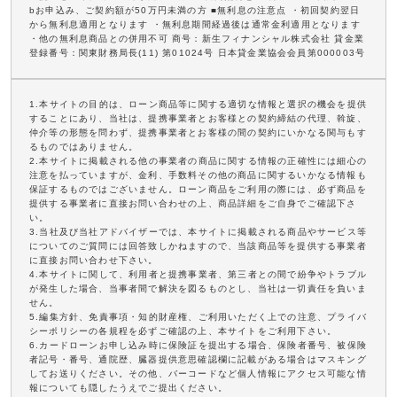
bお申込み、ご契約額が50万円未満の方 ■無利息の注意点 ・初回契約翌日
から無利息適用となります ・無利息期間経過後は通常金利適用となります
・他の無利息商品との併用不可 商号：新生フィナンシャル株式会社 貸金業
登録番号：関東財務局長(11) 第01024号 日本貸金業協会会員第000003号
1.本サイトの目的は、ローン商品等に関する適切な情報と選択の機会を提供
することにあり、当社は、提携事業者とお客様との契約締結の代理、斡旋、
仲介等の形態を問わず、提携事業者とお客様の間の契約にいかなる関与もす
るものではありません。
2.本サイトに掲載される他の事業者の商品に関する情報の正確性には細心の
注意を払っていますが、金利、手数料その他の商品に関するいかなる情報も
保証するものではございません。ローン商品をご利用の際には、必ず商品を
提供する事業者に直接お問い合わせの上、商品詳細をご自身でご確認下さ
い。
3.当社及び当社アドバイザーでは、本サイトに掲載される商品やサービス等
についてのご質問には回答致しかねますので、当該商品等を提供する事業者
に直接お問い合わせ下さい。
4.本サイトに関して、利用者と提携事業者、第三者との間で紛争やトラブル
が発生した場合、当事者間で解決を図るものとし、当社は一切責任を負いま
せん。
5.編集方針、免責事項・知的財産権、ご利用いただく上での注意、プライバ
シーポリシーの各規程を必ずご確認の上、本サイトをご利用下さい。
6.カードローンお申し込み時に保険証を提出する場合、保険者番号、被保険
者記号・番号、通院歴、臓器提供意思確認欄に記載がある場合はマスキング
してお送りください。その他、バーコードなど個人情報にアクセス可能な情
報についても隠したうえでご提出ください。