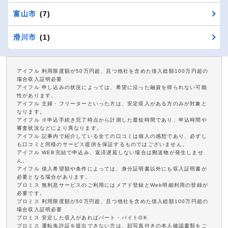
富山市
(7)
滑川市
(1)
アイフル 利用限度額が50万円超、且つ他社を含めた借入総額100万円超の
場合収入証明必要
アイフル 申し込みの状況によっては、希望に沿った融資を得られない可能
性があります。
アイフル 主婦・フリーターといった方は、安定収入がある方のみが対象と
なります。
アイフル ※申込手続き完了時点から計測した最短時間であり、申込時間や
審査状況などにより異なります。
アイフル 記事内で紹介している全ての口コミは個人の感想であり、必ずし
も口コミと同様のサービス提供を保証するものではございません。
アイフル WEB完結で申込み、返済遅延しない場合は郵送物が発生しませ
ん。
アイフル 借入希望額や条件によっては、身分証明書以外にも収入証明書が
必要となる場合があります。
プロミス 無利息サービスのご利用にはメアド登録とWeb明細利用の登録が
必要です。
プロミス 利用限度額が50万円超、且つ他社を含めた借入総額100万円超の
場合収入証明必要
プロミス 安定した収入があればパート・バイトOK
プロミス 運転免許証を提出できない方は、顔写真付きの本人確認書類をご