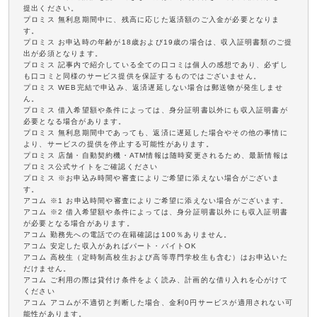
提出ください。
プロミス 無利息期間中に、残高に応じた返済額のご入金が必要となりま
す。
プロミス お申込時の年齢が18歳および19歳の場合は、収入証明書類のご提
出が必須となります。
プロミス 記事内で紹介している全ての口コミは個人の感想であり、必ずし
も口コミと同様のサービス提供を保証するものではございません。
プロミス WEB完結で申込み、返済遅延しない場合は郵送物が発生しませ
ん。
プロミス 借入希望額や条件によっては、身分証明書以外にも収入証明書が
必要となる場合があります。
プロミス 無利息期間中であっても、返済に遅延した場合やその他の事情に
より、サービスの提供を停止する可能性があります。
プロミス 店舗・自動契約機・ATM情報は随時変更されるため、最新情報は
プロミス公式サイトをご確認ください
プロミス ※お申込み時間や審査によりご希望に添えない場合がございま
す。
アコム ※1 お申込時間や審査によりご希望に添えない場合がございます。
アコム ※2 借入希望額や条件によっては、身分証明書以外にも収入証明書
が必要となる場合があります。
アコム 勤務先への電話での在籍確認は100％ありません。
アコム 安定した収入があればパート・バイトOK
アコム 高校生（定時制高校生および高等専門学校生も含む）はお申込いた
だけません。
アコム ご利用の際は貸付け条件をよく読み、計画的な借り入れを心がけて
ください
アコム アコムが不適切と判断した場合、金利0円サービスが適用されない可
能性があります。