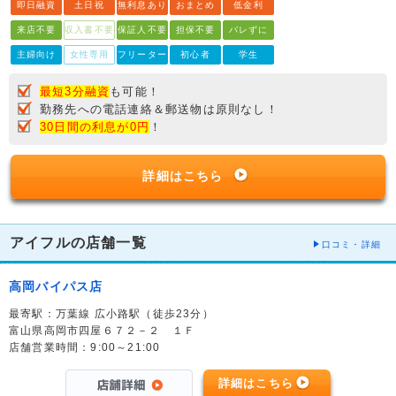
即日融資
土日祝
無利息あり
おまとめ
低金利
来店不要
収入書不要
保証人不要
担保不要
バレずに
主婦向け
女性専用
フリーター
初心者
学生
最短3分融資
も可能！
勤務先への電話連絡＆郵送物は原則なし！
30日間の利息が0円
！
詳細はこちら
アイフルの店舗一覧
口コミ・詳細
高岡バイパス店
最寄駅：万葉線 広小路駅（徒歩23分）
富山県高岡市四屋６７２－２ １Ｆ
店舗営業時間：9:00～21:00
詳細はこちら