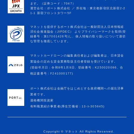
マネットカードローンの編集責任者および編集者は、日本貸金
業協会の定める貸金業務取扱主任者登録を受けています。
(登録年月日：令和8年1月9日、登録番号：K250020096、合
格証書番号：F241000177)
ポート株式会社は金融庁をはじめとする政府機関への届出済事
業者です。
適格機関投資家
有料職業紹介事業者(厚生労働省：13-ﾕ-305645)