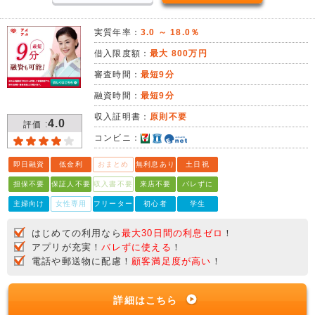
実質年率：
3.0 ～ 18.0％
借入限度額：
最大 800万円
審査時間：
最短9分
融資時間：
最短9分
収入証明書：
原則不要
4.0
評価 :
コンビニ：
即日融資
低金利
おまとめ
無利息あり
土日祝
担保不要
保証人不要
収入書不要
来店不要
バレずに
主婦向け
女性専用
フリーター
初心者
学生
はじめての利用なら
最大30日間の利息ゼロ
！
アプリが充実！
バレずに使える
！
電話や郵送物に配慮！
顧客満足度が高い
！
詳細はこちら