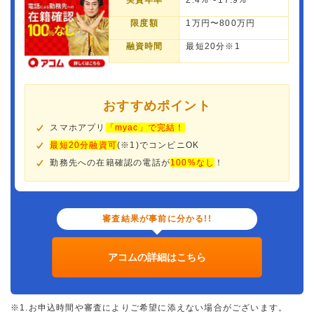
実質年率
2.4%〜17.9%
限度額
1万円〜800万円
融資時間
最短20分※1
おすすめポイント
スマホアプリ
「myac」で完結！
最短20分融資可
(※1)でコンビニOK
勤務先への在籍確認の電話が
100%なし
！
審査結果が事前に分かる!!
アコムの詳細はこちら
※1.お申込時間や審査によりご希望に添えない場合がございます。