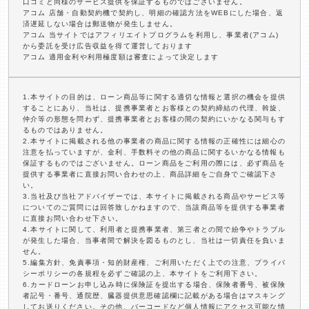
口コミと同様のサービス提供を保証するものではございません。
アコム 店舗・自動契約機で契約し、明細の確認方法をWEBにした場合、返
済遅延しない場合は郵送物が発生しません。
アコム 当サイトではアフィリエイトプログラムを利用し、事業者(アコム)
から委託を受け広告収益を得て運営しております
アコム 適用金利や利用極度額は審査によって決定します
1.本サイトの目的は、ローン商品等に関する適切な情報と選択の機会を提供
することにあり、当社は、提携事業者とお客様との契約締結の代理、斡旋、
仲介等の形態を問わず、提携事業者とお客様の間の契約にいかなる関与もす
るものではありません。
2.本サイトに掲載される他の事業者の商品に関する情報の正確性には細心の
注意を払っていますが、金利、手数料その他の商品に関するいかなる情報も
保証するものではございません。ローン商品をご利用の際には、必ず商品を
提供する事業者に直接お問い合わせの上、商品詳細をご自身でご確認下さ
い。
3.当社及び当社アドバイザーでは、本サイトに掲載される商品やサービス等
についてのご質問には回答致しかねますので、当該商品等を提供する事業者
に直接お問い合わせ下さい。
4.本サイトに関して、利用者と提携事業者、第三者との間で紛争やトラブル
が発生した場合、当事者間で解決を図るものとし、当社は一切責任を負いま
せん。
5.編集方針、免責事項・知的財産権、ご利用いただく上での注意、プライバ
シーポリシーの各規程を必ずご確認の上、本サイトをご利用下さい。
6.カードローンお申し込み時に保険証を提出する場合、保険者番号、被保険
者記号・番号、通院歴、臓器提供意思確認欄に記載がある場合はマスキング
してお送りください。その他、バーコードなど個人情報にアクセス可能な情