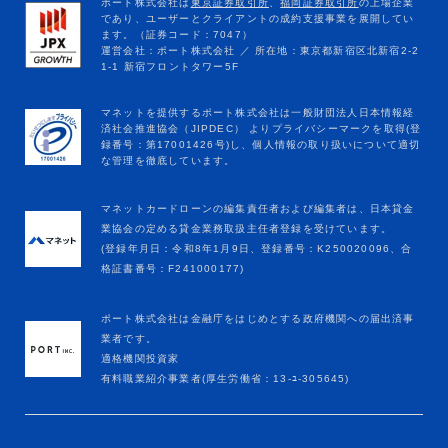
マネットカードローンの編集責任者および編集者は、日本貸金
業協会の定める貸金業務取扱主任者登録を受けています。
(登録年月日：令和8年1月9日、登録番号：K250020096、合
格証書番号：F241000177)
ポート株式会社は金融庁をはじめとする政府機関への届出済事
業者です。
適格機関投資家
有料職業紹介事業者(厚生労働省：13-ﾕ-305645)