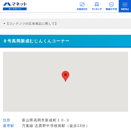
【コンテンツの広告表記に関して】
本コンテンツには、紹介している商品・商材の広告（リンク）を含む場合がありま
す。 これらの広告を経由して読者が企業ホームページを訪れ、成約が発生すると弊
社に対して企業から紹介報酬が支払われるという収益モデルです。 ただし、特定の
８号高岡新成むじんくんコーナー
商品を根拠なくPRするものではなく、当編集部の調査／ユーザーへの口コミ収集な
どに基づき、公平性を担保した情報提供を行っています。
>提携企業一覧
住所
富山県高岡市新成町１０-３
最寄駅
万葉線 志貴野中学校前駅（徒歩13分）