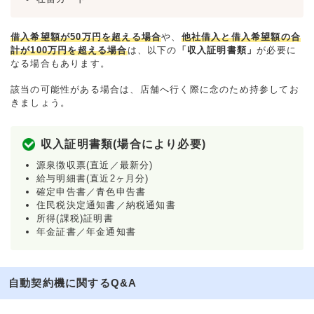
借入希望額が50万円を超える場合
や、
他社借入と借入希望額の合
計が100万円を超える場合
は、以下の
「収入証明書類」
が必要に
なる場合もあります。
該当の可能性がある場合は、店舗へ行く際に念のため持参してお
きましょう。
収入証明書類(場合により必要)
源泉徴収票(直近／最新分)
給与明細書(直近2ヶ月分)
確定申告書／青色申告書
住民税決定通知書／納税通知書
所得(課税)証明書
年金証書／年金通知書
自動契約機に関するQ&A